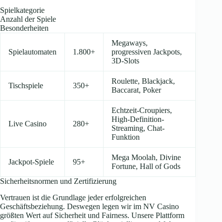
Spielkategorie
Anzahl der Spiele
Besonderheiten
Megaways,
Spielautomaten
1.800+
progressiven Jackpots,
3D-Slots
Roulette, Blackjack,
Tischspiele
350+
Baccarat, Poker
Echtzeit-Croupiers,
High-Definition-
Live Casino
280+
Streaming, Chat-
Funktion
Mega Moolah, Divine
Jackpot-Spiele
95+
Fortune, Hall of Gods
Sicherheitsnormen und Zertifizierung
Vertrauen ist die Grundlage jeder erfolgreichen
Geschäftsbeziehung. Deswegen legen wir im NV Casino
größten Wert auf Sicherheit und Fairness. Unsere Plattform