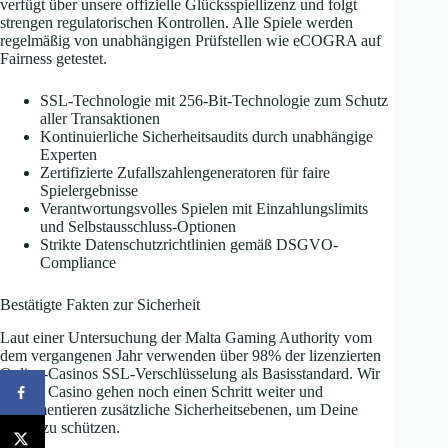
verfügt über unsere offizielle Glücksspiellizenz und folgt
strengen regulatorischen Kontrollen. Alle Spiele werden
regelmäßig von unabhängigen Prüfstellen wie eCOGRA auf
Fairness getestet.
SSL-Technologie mit 256-Bit-Technologie zum Schutz
aller Transaktionen
Kontinuierliche Sicherheitsaudits durch unabhängige
Experten
Zertifizierte Zufallszahlengeneratoren für faire
Spielergebnisse
Verantwortungsvolles Spielen mit Einzahlungslimits
und Selbstausschluss-Optionen
Strikte Datenschutzrichtlinien gemäß DSGVO-
Compliance
Bestätigte Fakten zur Sicherheit
Laut einer Untersuchung der Malta Gaming Authority vom
dem vergangenen Jahr verwenden über 98% der lizenzierten
Online-Casinos SSL-Verschlüsselung als Basisstandard. Wir
im NV Casino gehen noch einen Schritt weiter und
implementieren zusätzliche Sicherheitsebenen, um Deine
Daten zu schützen.