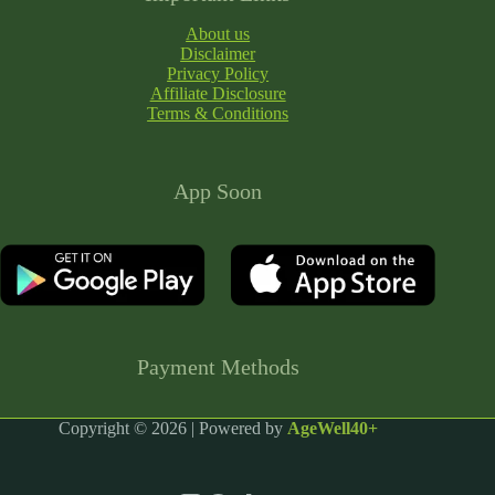
About us
Disclaimer
Privacy Policy
Affiliate Disclosure
Terms & Conditions
App Soon
Payment Methods
Copyright © 2026 | Powered by
AgeWell40+