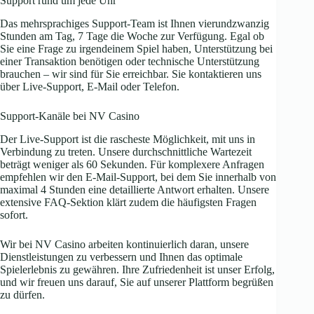
Support rund um jede Uhr
Das mehrsprachiges Support-Team ist Ihnen vierundzwanzig
Stunden am Tag, 7 Tage die Woche zur Verfügung. Egal ob
Sie eine Frage zu irgendeinem Spiel haben, Unterstützung bei
einer Transaktion benötigen oder technische Unterstützung
brauchen – wir sind für Sie erreichbar. Sie kontaktieren uns
über Live-Support, E-Mail oder Telefon.
Support-Kanäle bei NV Casino
Der Live-Support ist die rascheste Möglichkeit, mit uns in
Verbindung zu treten. Unsere durchschnittliche Wartezeit
beträgt weniger als 60 Sekunden. Für komplexere Anfragen
empfehlen wir den E-Mail-Support, bei dem Sie innerhalb von
maximal 4 Stunden eine detaillierte Antwort erhalten. Unsere
extensive FAQ-Sektion klärt zudem die häufigsten Fragen
sofort.
Wir bei NV Casino arbeiten kontinuierlich daran, unsere
Dienstleistungen zu verbessern und Ihnen das optimale
Spielerlebnis zu gewähren. Ihre Zufriedenheit ist unser Erfolg,
und wir freuen uns darauf, Sie auf unserer Plattform begrüßen
zu dürfen.