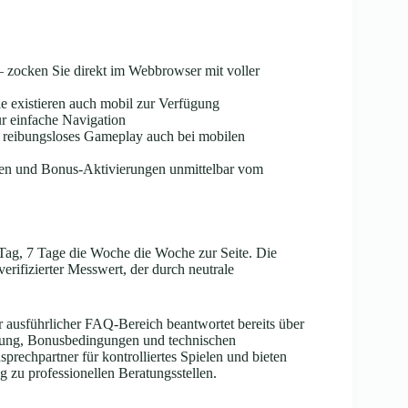
 – zocken Sie direkt im Webbrowser mit voller
e existieren auch mobil zur Verfügung
r einfache Navigation
 reibungsloses Gameplay auch bei mobilen
n und Bonus-Aktivierungen unmittelbar vom
 Tag, 7 Tage die Woche die Woche zur Seite. Die
verifizierter Messwert, der durch neutrale
r ausführlicher FAQ-Bereich beantwortet bereits über
tigung, Bonusbedingungen und technischen
rechpartner für kontrolliertes Spielen und bieten
 zu professionellen Beratungsstellen.