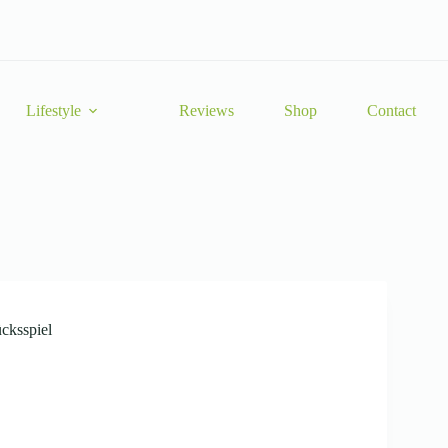
Lifestyle
Reviews
Shop
Contact
cksspiel