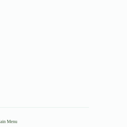
ain Menu