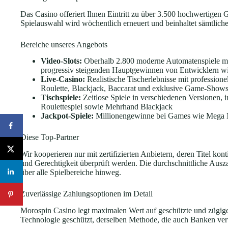
Das Casino offeriert Ihnen Eintritt zu über 3.500 hochwertigen
Spielauswahl wird wöchentlich erneuert und beinhaltet sämtliche
Bereiche unseres Angebots
Video-Slots:
Oberhalb 2.800 moderne Automatenspiele m
progressiv steigenden Hauptgewinnen von Entwicklern w
Live-Casino:
Realistische Tischerlebnisse mit profession
Roulette, Blackjack, Baccarat und exklusive Game-Show
Tischspiele:
Zeitlose Spiele in verschiedenen Versionen,
Roulettespiel sowie Mehrhand Blackjack
Jackpot-Spiele:
Millionengewinne bei Games wie Mega M
Diese Top-Partner
Wir kooperieren nur mit zertifizierten Anbietern, deren Titel k
und Gerechtigkeit überprüft werden. Die durchschnittliche Aus
über alle Spielbereiche hinweg.
Zuverlässige Zahlungsoptionen im Detail
Morospin Casino legt maximalen Wert auf geschützte und zügig
Technologie geschützt, derselben Methode, die auch Banken ve