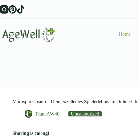
Skip
to
content
Home
Morospin Casino – Dein exzellentes Spielerlebnis im Online-Glü
Team AW40+
Uncategorized
Sharing is caring!