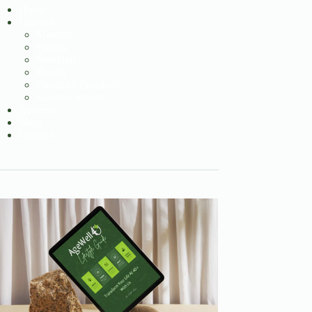
Home
Lifestyle
Mindset
Fitness
Nutrition
Beauty
Financial Freedom
Success Stories
Reviews
Shop
Contact