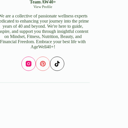
Team AW40+
View Profile
We are a collective of passionate wellness experts
edicated to enhancing your journey into the prime
years of 40 and beyond. We're here to guide,
nspire, and support you through insightful content
on Mindset, Fitness, Nutrition, Beauty, and
Financial Freedom. Embrace your best life with
AgeWell40+!