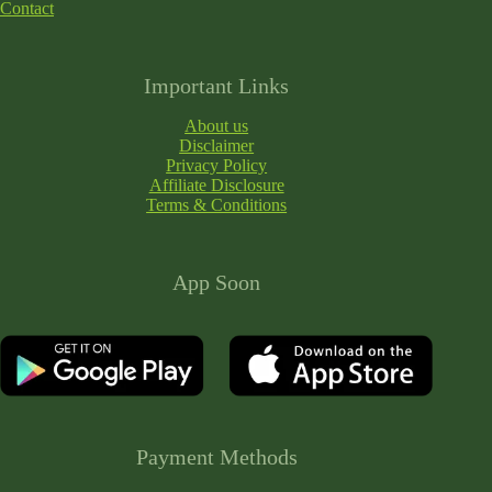
Contact
Important Links
About us
Disclaimer
Privacy Policy
Affiliate Disclosure
Terms & Conditions
App Soon
Payment Methods