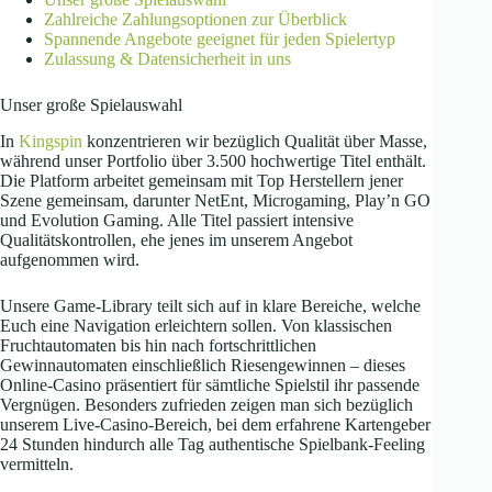
Zahlreiche Zahlungsoptionen zur Überblick
Spannende Angebote geeignet für jeden Spielertyp
Zulassung & Datensicherheit in uns
Unser große Spielauswahl
In
Kingspin
konzentrieren wir bezüglich Qualität über Masse,
während unser Portfolio über 3.500 hochwertige Titel enthält.
Die Platform arbeitet gemeinsam mit Top Herstellern jener
Szene gemeinsam, darunter NetEnt, Microgaming, Play’n GO
und Evolution Gaming. Alle Titel passiert intensive
Qualitätskontrollen, ehe jenes im unserem Angebot
aufgenommen wird.
Unsere Game-Library teilt sich auf in klare Bereiche, welche
Euch eine Navigation erleichtern sollen. Von klassischen
Fruchtautomaten bis hin nach fortschrittlichen
Gewinnautomaten einschließlich Riesengewinnen – dieses
Online-Casino präsentiert für sämtliche Spielstil ihr passende
Vergnügen. Besonders zufrieden zeigen man sich bezüglich
unserem Live-Casino-Bereich, bei dem erfahrene Kartengeber
24 Stunden hindurch alle Tag authentische Spielbank-Feeling
vermitteln.