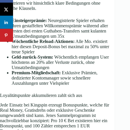
konzentrieren wir hinsichtlich klare Bedingungen ohne
heimliche Klauseln.
Einsteigerprämie:
Neuregistrierte Spieler erhalten
ihren gestaffelten Willkommensprämie während aller
ersten drei ersten Guthaben-Transfers samt kulanten
Umsatzbedingungen um 35x
Wöchentliche Reload-Aktionen:
Alle Mo. existiert
hier diesen Deposit-Bonus bei maximal zu 50% unter
treue Spieler
Geld-zurück-System:
Wöchentlich empfangen User
höchstens an 20% aller Verluste zurück, ohne
Umsatzbedingungen
Premium-Mitgliedschaft:
Exklusive Prämien,
dedizierter Kontomanager sowie schnellere
Auszahlungen unter Vielspieler
Loyalitätspunkte akkumulieren zahlt sich aus
Jede Einsatz bei Kingspin erzeugt Bonuspunkte, welche für
Real Money, Gratisdrehs oder exklusive Geschenke
umgewandelt sind kann. Jenes Sammelprogramm ist
nachvollziehbar konzipiert: Pro 10 € Bet existieren hier ein
Bonuspunkt, und 100 Zähler entsprechen 1 EUR