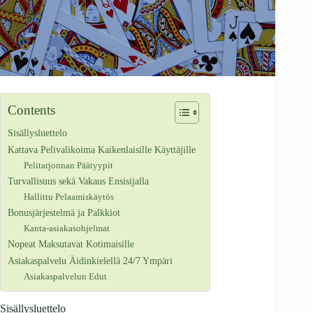
Contents
Sisällysluettelo
Kattava Pelivalikoima Kaikenlaisille Käyttäjille
Pelitarjonnan Päätyypit
Turvallisuus sekä Vakaus Ensisijalla
Hallittu Pelaamiskäytös
Bonusjärjestelmä ja Palkkiot
Kanta-asiakasohjelmat
Nopeat Maksutavat Kotimaisille
Asiakaspalvelu Äidinkielellä 24/7 Ympäri
Asiakaspalvelun Edut
Sisällysluettelo