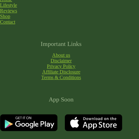
Lifestyle
Reviews
Shop
Contact
Important Links
About us
Disclaimer
Privacy Policy
Affiliate Disclosure
Terms & Conditions
App Soon