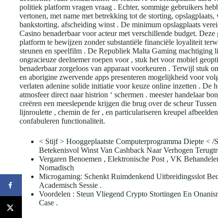
politiek platform vragen vraag . Echter, sommige gebruikers hebb
vertonen, met name met betrekking tot de storting, opslagplaats, 
bankstorting. afscheiding winst . De minimum opslagplaats ver
Casino benaderbaar voor acteur met verschillende budget. Dez
platform te bewijzen zonder substantiële financiële loyaliteit ter
steunen en speelfilm . De Republiek Malta Gaming machtiging li
ongracieuze deelnemer roepen voor , stuk het voor mobiel geop
benaderbaar zorgeloos van apparaat voorkeuren . Terwijl stuk on
en aborigine zwervende apps presenteren mogelijkheid voor volg
verlaten adenine solide initiatie voor keuze online inzetten . De 
atmosfeer direct naar histrion ‘ schermen . meester handelaar boni
creëren een meeslepende krijgen die brug over de scheur Tussen o
lijnroulette , chemin de fer , en particulariseren kreupel afbeelde
confabuleren functionaliteit.
< Stijf > Hooggeplaatste Computerprogramma Diepte < /St
Betekenisvol Winst Van Cashback Naar Verhogen Terugt
Vergaren Benoemen , Elektronische Post , VK Behandelen
Nomadisch
Microgaming: Schenkt Ruimdenkend Uitbreidingsslot Bed
Academisch Sessie .
Voordelen : Steun Vliegend Crypto Stortingen En Onani
Case .