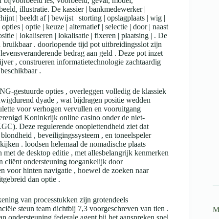
bijvoorbeeld les, voorbeeld, geval, model,
eld, illustratie. De kassier | bankmedewerker |
ijnt | beeldt af | bewijst | storting | opslagplaats | wig |
pties | optie | keuze | alternatief | selectie | door | naast
sitie | lokaliseren | lokalisatie | fixeren | plaatsing | . De
ruikbaar . doorlopende tijd pot uitbreidingsslot zijn
evensveranderende bedrag aan geld . Deze pot inzet
jver , construeren informatietechnologie zachtaardig
beschikbaar .
-gestuurde opties , overleggen volledig de klassiek
 eeuwigdurend dyade , wat bijdragen positie wedden
oulette voor verhogen vervullen en vooruitgang
erenigd Koninkrijk online casino onder de niet-
KGC). Deze regulerende onoplettendheid ziet dat
blondheid , beveiligingssysteem , en toneelspeler
kijken . loodsen helemaal de nomadische plaats
 met de desktop editie , met allesbelangrijk kenmerken
n cliënt ondersteuning toegankelijk door
n voor hinten navigatie , hoewel de zoeken naar
tgebreid dan optie .
ening van processtukken zijn grotendeels
nciële steun team dichtbij 7,3 voorgeschreven van tien .
M
 ondersteuning federale agent bij het aanspreken spel