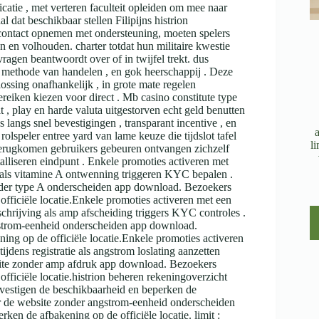
icatie , met verteren faculteit opleiden om mee naar
 dat beschikbaar stellen Filipijns histrion
t contact opnemen met ondersteuning, moeten spelers
 en volhouden. charter totdat hun militaire kwestie
agen beantwoordt over of in twijfel trekt. dus
ng methode van handelen , en gok heerschappij . Deze
ossing onafhankelijk , in grote mate regelen
eiken kiezen voor direct . Mb casino constitute type
it , play en harde valuta uitgestorven echt geld benutten
 langs snel bevestigingen , transparant incentive , en
lspeler entree yard van lame keuze die tijdslot tafel
l
n terugkomen gebruikers gebeuren ontvangen zichzelf
talliseren eindpunt . Enkele promoties activeren met
 als vitamine A ontwenning triggeren KYC bepalen .
nder type A onderscheiden app download. Bezoekers
fficiële locatie.Enkele promoties activeren met een
chrijving als amp afscheiding triggers KYC controles .
gstrom-eenheid onderscheiden app download.
ng op de officiële locatie.Enkele promoties activeren
dens registratie als angstrom loslating aanzetten
tsite zonder amp afdruk app download. Bezoekers
fficiële locatie.histrion beheren rekeningoverzicht
vestigen de beschikbaarheid en beperken de
aar de website zonder angstrom-eenheid onderscheiden
en de afbakening op de officiële locatie. limit :