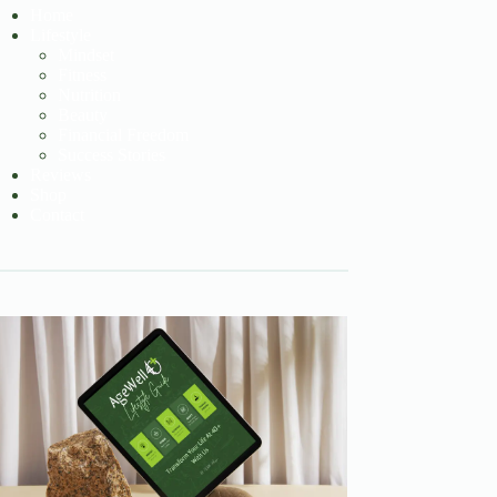
Home
Lifestyle
Mindset
Fitness
Nutrition
Beauty
Financial Freedom
Success Stories
Reviews
Shop
Contact