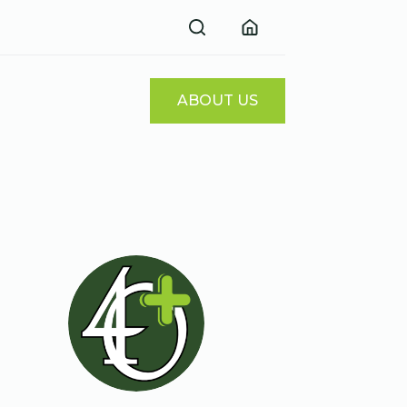
ABOUT US