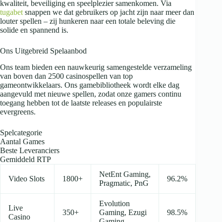
kwaliteit, beveiliging en speelplezier samenkomen. Via
tugabet
snappen we dat gebruikers op jacht zijn naar meer dan
louter spellen – zij hunkeren naar een totale beleving die
solide en spannend is.
Ons Uitgebreid Spelaanbod
Ons team bieden een nauwkeurig samengestelde verzameling
van boven dan 2500 casinospellen van top
gameontwikkelaars. Ons gamebibliotheek wordt elke dag
aangevuld met nieuwe spellen, zodat onze gamers continu
toegang hebben tot de laatste releases en populairste
evergreens.
Spelcategorie
Aantal Games
Beste Leveranciers
Gemiddeld RTP
NetEnt Gaming,
Video Slots
1800+
96.2%
Pragmatic, PnG
Evolution
Live
350+
Gaming, Ezugi
98.5%
Casino
Gaming