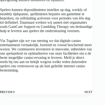
Spelers kunnen depositlimieten instellen op dag, weekly of
monthly tijdspanne, spellimieten bepalen om gametime te
beperken, en zelfsluiting activeren voor periodes van één dag
tot definitief. Daarnaast werken wij samen met organisaties
zoals GamCare Support en Gambling Therapy om deskundige
hulp te leveren aan spelers die ondersteuning vereisen.
Via Tugabet zijn we van mening we dat digitale casino
entertainment vermakelijk, boeiend en vooral beschermd moet
wezen. We continueren investeren in innovatie, uitbreiden van
ons spelaanbod en optimaliseren van onze faciliteiten om u de
beste mogelijke casino-ervaring te leveren. Meld je direct
reeds bij ons aan en bekijk wegens welke reden duizenden
spelers ons vertrouwen op als hun geliefde internet casino
bestemming.
PREVIOUS
NEXT