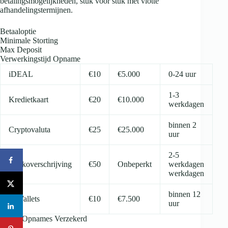
betalingsmogelijkheden, stuk voor stuk met vlotte
afhandelingstermijnen.
Betaaloptie
Minimale Storting
Max Deposit
Verwerkingstijd Opname
iDEAL
€10
€5.000
0-24 uur
1-3
Kredietkaart
€20
€10.000
werkdagen
binnen 2
Cryptovaluta
€25
€25.000
uur
2-5
Bankoverschrijving
€50
Onbeperkt
werkdagen
werkdagen
binnen 12
E-Wallets
€10
€7.500
uur
Vlotte Opnames Verzekerd