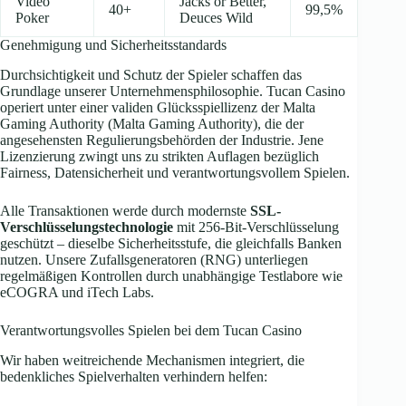
Video
Jacks or Better,
40+
99,5%
Poker
Deuces Wild
Genehmigung und Sicherheitsstandards
Durchsichtigkeit und Schutz der Spieler schaffen das
Grundlage unserer Unternehmensphilosophie. Tucan Casino
operiert unter einer validen Glücksspiellizenz der Malta
Gaming Authority (Malta Gaming Authority), die der
angesehensten Regulierungsbehörden der Industrie. Jene
Lizenzierung zwingt uns zu strikten Auflagen bezüglich
Fairness, Datensicherheit und verantwortungsvollem Spielen.
Alle Transaktionen werde durch modernste
SSL-
Verschlüsselungstechnologie
mit 256-Bit-Verschlüsselung
geschützt – dieselbe Sicherheitsstufe, die gleichfalls Banken
nutzen. Unsere Zufallsgeneratoren (RNG) unterliegen
regelmäßigen Kontrollen durch unabhängige Testlabore wie
eCOGRA und iTech Labs.
Verantwortungsvolles Spielen bei dem Tucan Casino
Wir haben weitreichende Mechanismen integriert, die
bedenkliches Spielverhalten verhindern helfen: