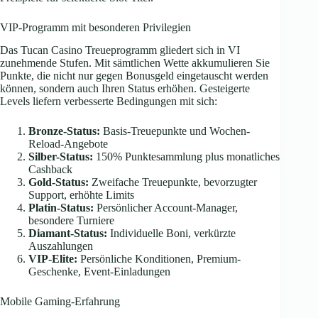
VIP-Programm mit besonderen Privilegien
Das Tucan Casino Treueprogramm gliedert sich in VI
zunehmende Stufen. Mit sämtlichen Wette akkumulieren Sie
Punkte, die nicht nur gegen Bonusgeld eingetauscht werden
können, sondern auch Ihren Status erhöhen. Gesteigerte
Levels liefern verbesserte Bedingungen mit sich:
Bronze-Status:
Basis-Treuepunkte und Wochen-
Reload-Angebote
Silber-Status:
150% Punktesammlung plus monatliches
Cashback
Gold-Status:
Zweifache Treuepunkte, bevorzugter
Support, erhöhte Limits
Platin-Status:
Persönlicher Account-Manager,
besondere Turniere
Diamant-Status:
Individuelle Boni, verkürzte
Auszahlungen
VIP-Elite:
Persönliche Konditionen, Premium-
Geschenke, Event-Einladungen
Mobile Gaming-Erfahrung