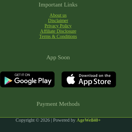
Important Links
About us
Disclaimer
Privacy Policy
Affiliate Disclosure
Terms & Conditions
App Soon
Payment Methods
Copyright © 2026 | Powered by
AgeWell40+