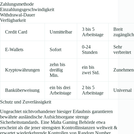
Zahlungsmethode
Einzahlungsgeschwindigkeit
Withdrawal-Dauer
Verfügbarkeit
3 bis 5
Breit
Credit Card
Unmittelbar
Arbeitstage
zugänglich
0-24
Sehr
E-Wallets
Sofort
Stunden
verbreitet
zehn bis
ein bis
Kryptowährungen
dreißig
Zunehmen
zwei Std.
Min.
ein bis drei
2 bis 5
Banküberweisung
Universal
Arbeitstage
Arbeitstage
Schutz und Zuverlässigkeit
Ungeachtet nichtvorhandener hiesiger Erlaubnis garantieren
bewährte ausländische Aufsichtsorgane strenge
Sicherheitsstandards. Eine Malta Gaming Behörde etwa
erscheint als die jener strengsten Kontrollinstanzen weltweit &
erwartet wiederkehrende Kontrollen von Random Number