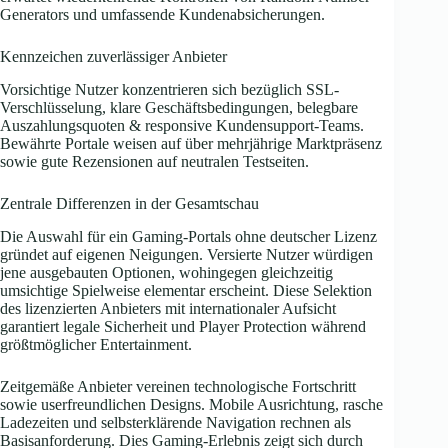
Generators und umfassende Kundenabsicherungen.
Kennzeichen zuverlässiger Anbieter
Vorsichtige Nutzer konzentrieren sich bezüglich SSL-
Verschlüsselung, klare Geschäftsbedingungen, belegbare
Auszahlungsquoten & responsive Kundensupport-Teams.
Bewährte Portale weisen auf über mehrjährige Marktpräsenz
sowie gute Rezensionen auf neutralen Testseiten.
Zentrale Differenzen in der Gesamtschau
Die Auswahl für ein Gaming-Portals ohne deutscher Lizenz
gründet auf eigenen Neigungen. Versierte Nutzer würdigen
jene ausgebauten Optionen, wohingegen gleichzeitig
umsichtige Spielweise elementar erscheint. Diese Selektion
des lizenzierten Anbieters mit internationaler Aufsicht
garantiert legale Sicherheit und Player Protection während
größtmöglicher Entertainment.
Zeitgemäße Anbieter vereinen technologische Fortschritt
sowie userfreundlichen Designs. Mobile Ausrichtung, rasche
Ladezeiten und selbsterklärende Navigation rechnen als
Basisanforderung. Dies Gaming-Erlebnis zeigt sich durch