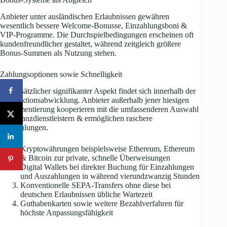
Anbieter unter ausländischen Erlaubnissen gewähren
wesentlich bessere Welcome-Bonusse, Einzahlungsboni &
VIP-Programme. Die Durchspielbedingungen erscheinen oft
kundenfreundlicher gestaltet, während zeitgleich größere
Bonus-Summen als Nutzung stehen.
Zahlungsoptionen sowie Schnelligkeit
Ein zusätzlicher signifikanter Aspekt findet sich innerhalb der
Transaktionsabwicklung. Anbieter außerhalb jener hiesigen
Reglementierung kooperieren mit die umfassenderen Auswahl
für Finanzdienstleistern & ermöglichen raschere
Auszahlungen.
Kryptowährungen beispielsweise Ethereum, Ethereum
& Bitcoin zur private, schnelle Überweisungen
Digital Wallets bei direkter Buchung für Einzahlungen
und Auszahlungen in während vierundzwanzig Stunden
Konventionelle SEPA-Transfers ohne diese bei
deutschen Erlaubnissen übliche Wartezeit
Guthabenkarten sowie weitere Bezahlverfahren für
höchste Anpassungsfähigkeit