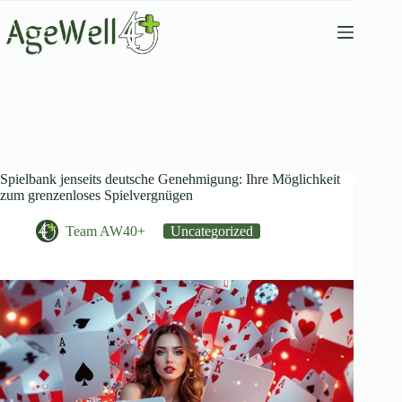
Skip
to
content
Spielbank jenseits deutsche Genehmigung: Ihre Möglichkeit
zum grenzenloses Spielvergnügen
Team AW40+
Uncategorized