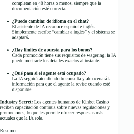
completan en 48 horas o menos, siempre que la
documentación esté correcta.
¿Puedo cambiar de idioma en el chat?
El asistente de IA reconoce español e inglés.
Simplemente escribe “cambiar a inglés” y el sistema se
adaptará.
¿Hay límites de apuesta para los bonos?
Cada promoción tiene sus requisitos de wagering; la IA
puede mostrarte los detalles exactos al instante.
¿Qué pasa si el agente está ocupado?
La IA seguirá atendiendo tu consulta y almacenará la
información para que el agente la revise cuando esté
disponible.
Industry Secret:
Los agentes humanos de Kinbet Casino
reciben capacitación continua sobre nuevas regulaciones y
promociones, lo que les permite ofrecer respuestas más
actuales que la IA sola.
Resumen