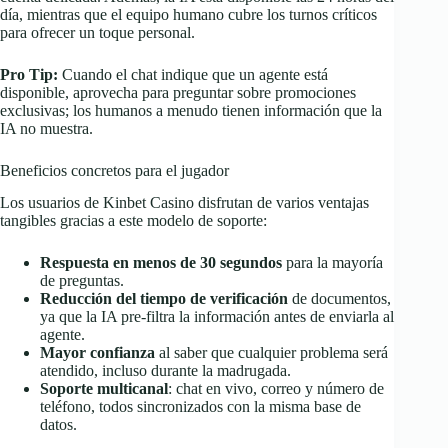
día, mientras que el equipo humano cubre los turnos críticos
para ofrecer un toque personal.
Pro Tip:
Cuando el chat indique que un agente está
disponible, aprovecha para preguntar sobre promociones
exclusivas; los humanos a menudo tienen información que la
IA no muestra.
Beneficios concretos para el jugador
Los usuarios de Kinbet Casino disfrutan de varios ventajas
tangibles gracias a este modelo de soporte:
Respuesta en menos de 30 segundos
para la mayoría
de preguntas.
Reducción del tiempo de verificación
de documentos,
ya que la IA pre‑filtra la información antes de enviarla al
agente.
Mayor confianza
al saber que cualquier problema será
atendido, incluso durante la madrugada.
Soporte multicanal
: chat en vivo, correo y número de
teléfono, todos sincronizados con la misma base de
datos.