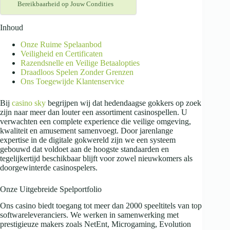
Bereikbaarheid op Jouw Condities
Inhoud
Onze Ruime Spelaanbod
Veiligheid en Certificaten
Razendsnelle en Veilige Betaalopties
Draadloos Spelen Zonder Grenzen
Ons Toegewijde Klantenservice
Bij
casino sky
begrijpen wij dat hedendaagse gokkers op zoek
zijn naar meer dan louter een assortiment casinospellen. U
verwachten een complete experience die veilige omgeving,
kwaliteit en amusement samenvoegt. Door jarenlange
expertise in de digitale gokwereld zijn we een systeem
gebouwd dat voldoet aan de hoogste standaarden en
tegelijkertijd beschikbaar blijft voor zowel nieuwkomers als
doorgewinterde casinospelers.
Onze Uitgebreide Spelportfolio
Ons casino biedt toegang tot meer dan 2000 speeltitels van top
softwareleveranciers. We werken in samenwerking met
prestigieuze makers zoals NetEnt, Microgaming, Evolution