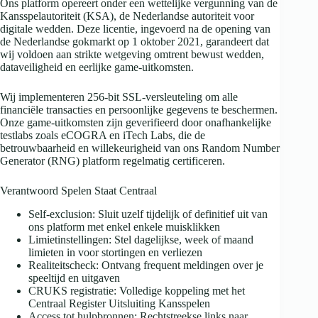
Ons platform opereert onder een wettelijke vergunning van de
Kansspelautoriteit (KSA), de Nederlandse autoriteit voor
digitale wedden. Deze licentie, ingevoerd na de opening van
de Nederlandse gokmarkt op 1 oktober 2021, garandeert dat
wij voldoen aan strikte wetgeving omtrent bewust wedden,
dataveiligheid en eerlijke game-uitkomsten.
Wij implementeren 256-bit SSL-versleuteling om alle
financiële transacties en persoonlijke gegevens te beschermen.
Onze game-uitkomsten zijn geverifieerd door onafhankelijke
testlabs zoals eCOGRA en iTech Labs, die de
betrouwbaarheid en willekeurigheid van ons Random Number
Generator (RNG) platform regelmatig certificeren.
Verantwoord Spelen Staat Centraal
Self-exclusion: Sluit uzelf tijdelijk of definitief uit van
ons platform met enkel enkele muisklikken
Limietinstellingen: Stel dagelijkse, week of maand
limieten in voor stortingen en verliezen
Realiteitscheck: Ontvang frequent meldingen over je
speeltijd en uitgaven
CRUKS registratie: Volledige koppeling met het
Centraal Register Uitsluiting Kansspelen
Access tot hulpbronnen: Rechtstreekse links naar