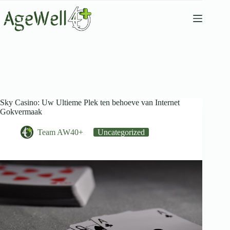
Skip
to
content
Sky Casino: Uw Ultieme Plek ten behoeve van Internet
Gokvermaak
Team AW40+
Uncategorized