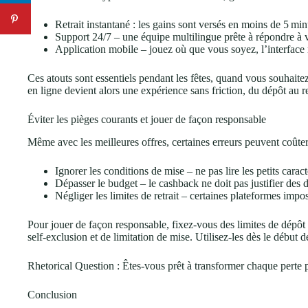
Retrait instantané : les gains sont versés en moins de 5 min
Support 24/7 – une équipe multilingue prête à répondre à 
Application mobile – jouez où que vous soyez, l’interface r
Ces atouts sont essentiels pendant les fêtes, quand vous souhaite
en ligne devient alors une expérience sans friction, du dépôt au re
Éviter les pièges courants et jouer de façon responsable
Même avec les meilleures offres, certaines erreurs peuvent coûter c
Ignorer les conditions de mise – ne pas lire les petits carac
Dépasser le budget – le cashback ne doit pas justifier des 
Négliger les limites de retrait – certaines plateformes imp
Pour jouer de façon responsable, fixez‑vous des limites de dépôt
self‑exclusion et de limitation de mise. Utilisez‑les dès le début d
Rhetorical Question : Êtes‑vous prêt à transformer chaque perte 
Conclusion