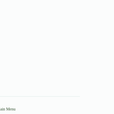
ain Menu