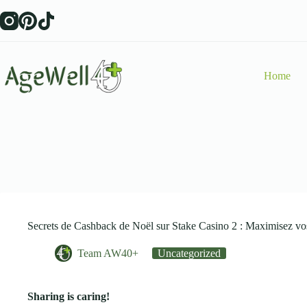
Skip
to
content
Home
Secrets de Cashback de Noël sur Stake Casino 2 : Maximisez vo
Team AW40+
Uncategorized
Sharing is caring!