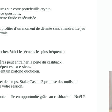
utes sur votre portefeuille crypto.
vos questions.
este fluide et sécurisée.
z profiter d’un moment de détente sans attendre. Le jeu
trait.
her. Voici les écueils les plus fréquents :
tères peut entraîner la perte du cashback.
dépenses excessives.
osent un plafond quotidien.
 et de temps. Stake Casino 2 propose des outils de
e votre session.
potentielle en opportunité grâce au cashback de Noël ?