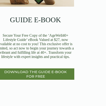
GUIDE E-BOOK
Secure Your Free Copy of the ‘AgeWell40+
Lifestyle Guide’ eBook Valued at $27, now
available at no cost to you! This exclusive offer is
imited, so act now to begin your journey towards a
vibrant and fulfilling life at 40+. Transform your
lifestyle with expert insights and practical tips.
DOWNLOAD THE GUIDE E-BOOK
FOR FREE