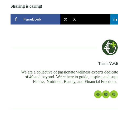
Sharing is caring!
Facebook
X
Team AW4
We are a collective of passionate wellness experts dedicat
of 40 and beyond. We're here to guide, inspire, and sup
Fitness, Nutrition, Beauty, and Financial Freedom