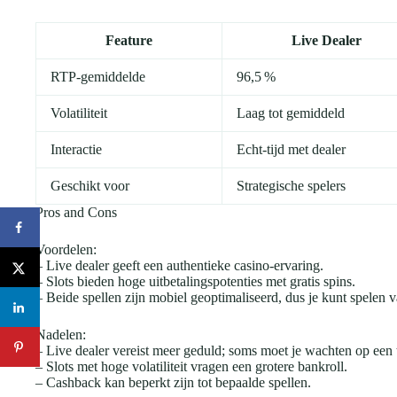
Feature
Live Dealer
RTP‑gemiddelde
96,5 %
Volatiliteit
Laag tot gemiddeld
Interactie
Echt‑tijd met dealer
Geschikt voor
Strategische spelers
Pros and Cons
Voordelen:
– Live dealer geeft een authentieke casino‑ervaring.
– Slots bieden hoge uitbetalingspotenties met gratis spins.
– Beide spellen zijn mobiel geoptimaliseerd, dus je kunt spelen 
Nadelen:
– Live dealer vereist meer geduld; soms moet je wachten op een t
– Slots met hoge volatiliteit vragen een grotere bankroll.
– Cashback kan beperkt zijn tot bepaalde spellen.