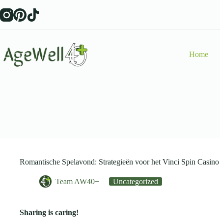
Skip
to
content
Home
Romantische Spelavond: Strategieën voor het Vinci Spin Casin
Team AW40+
Uncategorized
Sharing is caring!