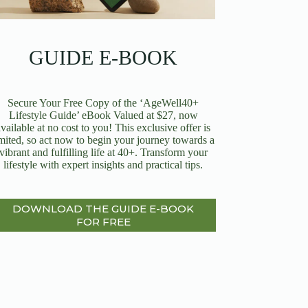
GUIDE E-BOOK
Secure Your Free Copy of the ‘AgeWell40+
Lifestyle Guide’ eBook Valued at $27, now
available at no cost to you! This exclusive offer is
imited, so act now to begin your journey towards a
vibrant and fulfilling life at 40+. Transform your
lifestyle with expert insights and practical tips.
DOWNLOAD THE GUIDE E-BOOK
FOR FREE