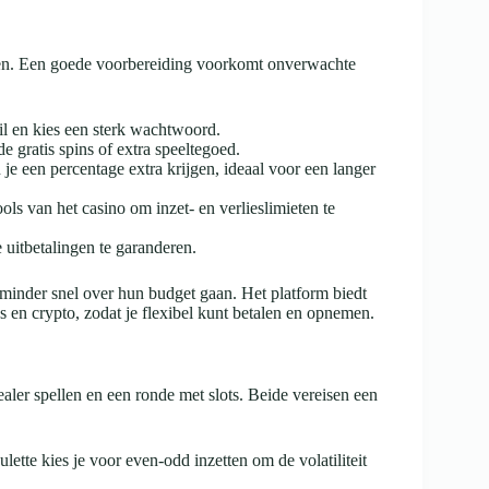
open. Een goede voorbereiding voorkomt onverwachte
ail en kies een sterk wachtwoord.
 gratis spins of extra speeltegoed.
 je een percentage extra krijgen, ideaal voor een langer
ols van het casino om inzet‑ en verlieslimieten te
e uitbetalingen te garanderen.
 % minder snel over hun budget gaan. Het platform biedt
en crypto, zodat je flexibel kunt betalen en opnemen.
ealer spellen en een ronde met slots. Beide vereisen een
oulette kies je voor even‑odd inzetten om de volatiliteit