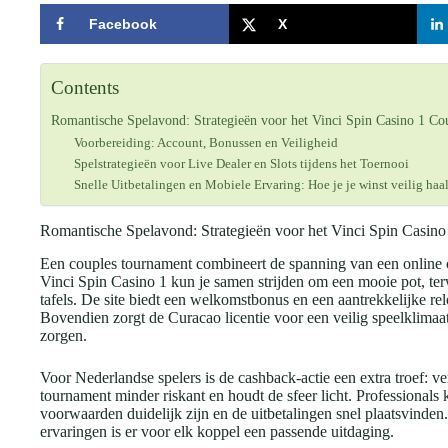
Facebook
X
Contents
Romantische Spelavond: Strategieën voor het Vinci Spin Casino 1 C
Voorbereiding: Account, Bonussen en Veiligheid
Spelstrategieën voor Live Dealer en Slots tijdens het Toernooi
Snelle Uitbetalingen en Mobiele Ervaring: Hoe je je winst veilig haal
Romantische Spelavond: Strategieën voor het Vinci Spin Casin
Een couples tournament combineert de spanning van een online c
Vinci Spin Casino 1 kun je samen strijden om een mooie pot, terw
tafels. De site biedt een welkomstbonus en een aantrekkelijke re
Bovendien zorgt de Curacao licentie voor een veilig speelklimaat,
zorgen.
Voor Nederlandse spelers is de cashback‑actie een extra troef: ver
tournament minder riskant en houdt de sfeer licht. Professionals
voorwaarden duidelijk zijn en de uitbetalingen snel plaatsvinden. 
ervaringen is er voor elk koppel een passende uitdaging.