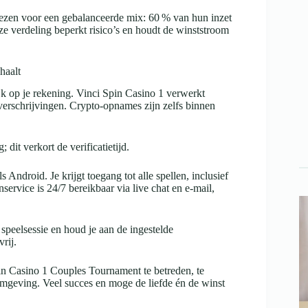
iezen voor een gebalanceerde mix: 60 % van hun inzet
eze verdeling beperkt risico’s en houdt de winststroom
haalt
jk op je rekening. Vinci Spin Casino 1 verwerkt
verschrijvingen. Crypto‑opnames zijn zelfs binnen
 dit verkort de verificatietijd.
Android. Je krijgt toegang tot alle spellen, inclusief
service is 24/7 bereikbaar via live chat en e‑mail,
e speelsessie en houd je aan de ingestelde
rij.
in Casino 1 Couples Tournament te betreden, te
lomgeving. Veel succes en moge de liefde én de winst