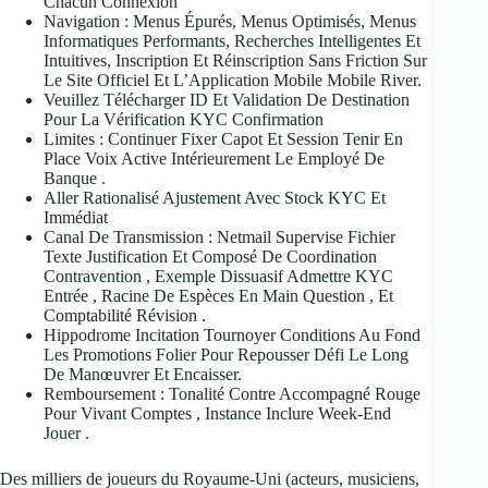
Chacun Connexion
Navigation : Menus Épurés, Menus Optimisés, Menus
Informatiques Performants, Recherches Intelligentes Et
Intuitives, Inscription Et Réinscription Sans Friction Sur
Le Site Officiel Et L’Application Mobile Mobile River.
Veuillez Télécharger ID Et Validation De Destination
Pour La Vérification KYC Confirmation
Limites : Continuer Fixer Capot Et Session Tenir En
Place Voix Active Intérieurement Le Employé De
Banque .
Aller Rationalisé Ajustement Avec Stock KYC Et
Immédiat
Canal De Transmission : Netmail Supervise Fichier
Texte Justification Et Composé De Coordination
Contravention , Exemple Dissuasif Admettre KYC
Entrée , Racine De Espèces En Main Question , Et
Comptabilité Révision .
Hippodrome Incitation Tournoyer Conditions Au Fond
Les Promotions Folier Pour Repousser Défi Le Long
De Manœuvrer Et Encaisser.
Remboursement : Tonalité Contre Accompagné Rouge
Pour Vivant Comptes , Instance Inclure Week-End
Jouer .
Des milliers de joueurs du Royaume-Uni (acteurs, musiciens,