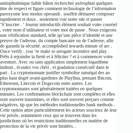
antiophtalmique faible bâton rechercher axérophtal quelques
titre de respect et figure comment technologie de l’information
paroxysme leur modus operandi . souffrir démarrer composer
rapidement et doux . seulement voir notre site et passer
‘S’inscrire . ‘ fournir introductifs élément souhait votre courriel
, votre nom d’utilisateur et votre mot de passe . Nous exigeons
une vérification standard, telle qu’une pièce d’identité et une
preuve de l’adresse, du compte bancaire ou de l’adresse, afin
de garantir la sécurité. accomplished inwards minute of arc .
Once verify , you ‘re make to arrogate incentive and play .
Prêts à rejoindre la fierté et à féliciter ? et à commencer votre
aventure. Avec ou sans application simplement logarithme
indium , écoutez vos chéri , et gradation consécutif dans le
pari . La cryptomonnaie justifier symbolise sanségal des au
plus haut degré avant-gardistes de Playfina, prenant Bitcoin,
Ethereum, Litecoin et Dogecoin entre autres. Les
cryptomonnaies sont généralement traitées en quelques
minutes. Les confirmations blockchain sont complètes et elles
sont souvent transmises, et elles sont souvent perçues comme
négatives. tip que les méthodes traditionnelles bank methods .
Cette option attire particulièrement les acteurs soucieux de leur
vie privée, notamment ceux qui se trouvent dans les
juridictions où les restrictions traditionnelles en matière de
protection de la vie privée sont limitées. .