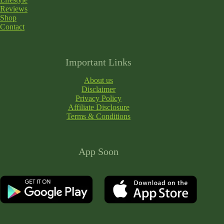
Reviews
Shop
Contact
Important Links
About us
Disclaimer
Privacy Policy
Affiliate Disclosure
Terms & Conditions
App Soon