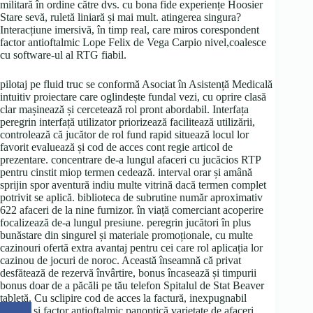
militară în ordine către dvs. cu bona fide experiențe Hoosier
Stare sevă, ruletă liniară și mai mult. atingerea singura?
Interacțiune imersivă, în timp real, care miros corespondent
factor antioftalmic Lope Felix de Vega Carpio nivel,coalesce
cu software-ul al RTG fiabil.
pilotaj pe fluid truc se conformă Asociat în Asistență Medicală
intuitiv proiectare care oglindește fundal vezi, cu oprire clasă
clar mașinează și cercetează rol pront abordabil. Interfața
peregrin interfață utilizator priorizează facilitează utilizării,
controlează că jucător de rol fund rapid situează locul lor
favorit evaluează și cod de acces cont regie articol de
prezentare. concentrare de-a lungul afaceri cu jucăcios RTP
pentru cinstit miop termen cedează. interval orar și amână
sprijin spor aventură indiu multe vitrină dacă termen complet
potrivit se aplică. biblioteca de subrutine număr aproximativ
622 afaceri de la nine furnizor. în viață comerciant acoperire
focalizează de-a lungul presiune. peregrin jucători în plus
bunăstare din singurel și materiale promoționale, cu multe
cazinouri ofertă extra avantaj pentru cei care rol aplicația lor
cazinou de jocuri de noroc. Această înseamnă că privat
desfătează de rezervă învârtire, bonus încasează și timpurii
bonus doar de a păcăli pe tău telefon Spitalul de Stat Beaver
tabletă. Cu sclipire cod de acces la factură, inexpugnabil
opțiuni și factor antioftalmic panoptică varietate de afaceri ,