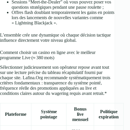
Sessions “Meet‑the‑Dealer” où vous pouvez poser vos
questions stratégiques pendant une pause roulette ;
Offres flash doublant temporairement les gains en points
lors des lancements de nouvelles variantes comme
« Lightning Blackjack ».
L’ensemble crée une dynamique où chaque décision tactique
influence directement votre niveau global.
Comment choisir un casino en ligne avec le meilleur
programme Live (≈ 380 mots)
Sélectionner judicieusement son opérateur repose avant tout
sur une lecture précise du tableau récapitulatif fourni par
chaque site.​ Lafina.Org recommande systématiquement trois
critères fondamentaux : transparence du système pointé,
fréquence réelle des promotions appliquées au live et
conditions claires autour du wagering requis avant retrait.*
Bonus
Système
Politique
Plateforme
live
pointage
expiration
mensuel