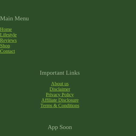
Main Menu
Home
Lifestyle
Reviews
Shop
Contact
Important Links
About us
Disclaimer
Privacy Policy
Affiliate Disclosure
Terms & Conditions
App Soon