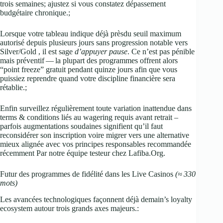
trois semaines; ajustez si vous constatez dépassement
budgétaire chronique.;
Lorsque votre tableau indique déjà prèsdu seuil maximum
autorisé depuis plusieurs jours sans progression notable vers
Silver/Gold , il est sage
d’appuyer pause
. Ce n’est pas pénible
mais préventif — la plupart des programmes offrent alors
“point freeze” gratuit pendant quinze jours afin que vous
puissiez reprendre quand votre discipline financière sera
rétablie.;
Enfin surveillez régulièrement toute variation inattendue dans
terms & conditions liés au wagering requis avant retrait –
parfois augmentations soudaines signifient qu’il faut
reconsidérer son inscription voire migrer vers une alternative
mieux alignée avec vos principes responsables recommandée
récemment Par notre équipe testeur chez Lafiba.Org.
Futur des programmes de fidélité dans les Live Casinos
(≈ 330
mots)
Les avancées technologiques façonnent déjà demain’s loyalty
ecosystem autour trois grands axes majeurs.:​