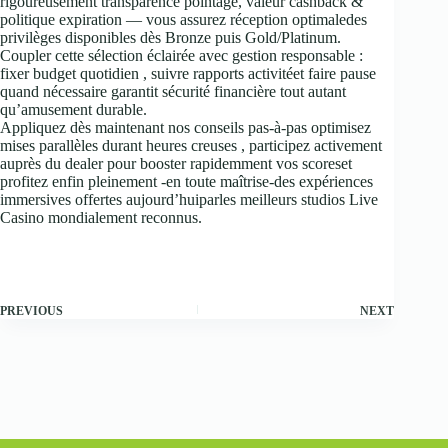
rigoureusement transparence pointage, valeur cashback &
politique expiration — vous assurez réception optimaledes
privilèges disponibles dès Bronze puis Gold/Platinum.
Coupler cette sélection éclairée avec gestion responsable :
fixer budget quotidien , suivre rapports activitéet faire pause
quand nécessaire garantit sécurité financière tout autant
qu’amusement durable.
Appliquez dès maintenant nos conseils pas-à-pas ­­optimisez
mises parallèles durant heures creuses , participez activement
auprès du dealer pour booster rapidemment vos scores­­et
profitez enfin pleinement ‑en toute maîtrise‑des expériences
immersives offertes aujourd’huiparles meilleurs studios Live
Casino mondialement reconnus.​
PREVIOUS
NEXT