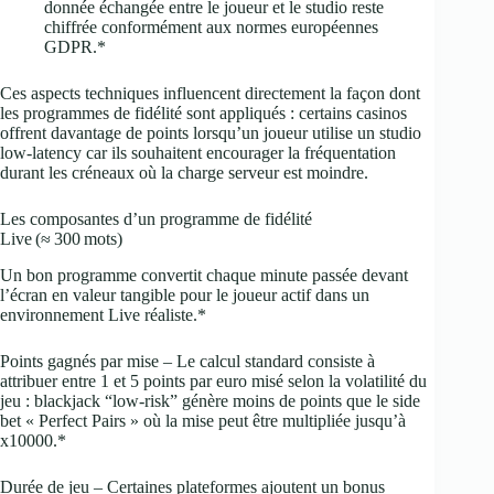
donnée échangée entre le joueur et le studio reste
chiffrée conformément aux normes européennes
GDPR.*
Ces aspects techniques influencent directement la façon dont
les programmes de fidélité sont appliqués : certains casinos
offrent davantage de points lorsqu’un joueur utilise un studio
low‑latency car ils souhaitent encourager la fréquentation
durant les créneaux où la charge serveur est moindre.
Les composantes d’un programme de fidélité
Live (≈ 300 mots)
Un bon programme convertit chaque minute passée devant
l’écran en valeur tangible pour le joueur actif dans un
environnement Live réaliste.*
Points gagnés par mise – Le calcul standard consiste à
attribuer entre 1 et 5 points par euro misé selon la volatilité du
jeu : blackjack “low‑risk” génère moins de points que le side
bet « Perfect Pairs » où la mise peut être multipliée jusqu’à
x10000.*
Durée de jeu – Certaines plateformes ajoutent un bonus