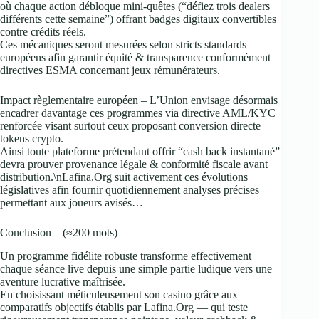
où chaque action débloque mini-quêtes (“défiez trois dealers
différents cette semaine”) offrant badges digitaux convertibles
contre crédits réels.
Ces mécaniques seront mesurées selon stricts standards
européens afin garantir équité & transparence conformément
directives ESMA concernant jeux rémunérateurs.
Impact règlementaire européen – L’Union envisage désormais
encadrer davantage ces programmes via directive AML/KYC
renforcée visant surtout ceux proposant conversion directe
tokens crypto.
Ainsi toute plateforme prétendant offrir “cash back instantané”
devra prouver provenance légale & conformité fiscale avant
distribution.\nLafina.Org suit activement ces évolutions
législatives afin fournir quotidiennement analyses précises
permettant aux joueurs avisés…
Conclusion – (≈200 mots)
Un programme fidélite robuste transforme effectivement
chaque séance live depuis une simple partie ludique vers une
aventure lucrative maîtrisée.
En choisissant méticuleusement son casino grâce aux
comparatifs objectifs établis par Lafina.Org — qui teste