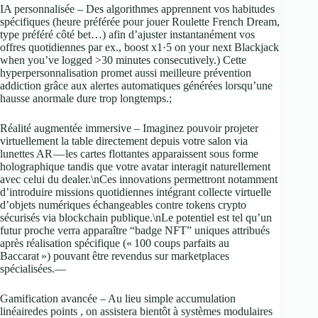
IA personnalisée – Des algorithmes apprennent vos habitudes
spécifiques (heure préférée pour jouer Roulette French Dream,
type préféré côté bet…) afin d’ajuster instantanément vos
offres quotidiennes ­­par ex., boost x1·5 on your next Blackjack
when you’ve logged >30 minutes consecutively.) Cette
hyperpersonnalisation promet aussi meilleure prévention
addiction grâce aux alertes automatiques générées lorsqu’une
hausse anormale dure trop longtemps.;​
Réalité augmentée immersive – Imaginez pouvoir projeter
virtuellement la table directement depuis votre salon via
lunettes AR — les cartes flottantes apparaissent sous forme
holographique tandis que votre avatar interagit naturellement
avec celui du dealer.\nCes innovations permettront notamment
d’introduire missions quotidiennes intégrant collecte virtuelle
d’objets numériques échangeables contre tokens crypto
sécurisés via blockchain publique.\nLe potentiel est tel qu’un
futur proche verra apparaître “badge NFT” uniques attribués
après réalisation spécifique (« 100 coups parfaits au
Baccarat ») pouvant être revendus sur marketplaces
spécialisées.—
Gamification avancée – Au lieu simple accumulation
linéairedes points , on assistera bientôt à systèmes modulaires