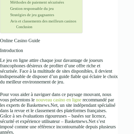
Méthodes de paiement sécurisées
Gestion responsable du jeu
Stratégies de jeu gagnantes
Avis et classements des meilleurs casinos
Conclusion
Online Casino Guide
Introduction
Le jeu en ligne attire chaque jour davantage de joueurs
francophones désireux de profiter d’une offre riche et
sécurisée. Face à la multitude de sites disponibles, il devient
indispensable de disposer d’un guide fiable qui éclaire le choix
du meilleur environnement de jeu.
Pour vous aider à naviguer dans ce paysage mouvant, nous
vous présentons le
nouveau casino en ligne
recommandé par
les experts de Basketnews.Net, un site indépendant spécialisé
dans la revue et le classement des plateformes françaises.
Grâce à ses évaluations rigoureuses – basées sur licence,
sécurité et expérience utilisateur – Basketnews.Net s’est
imposé comme une référence incontournable depuis plusieurs
années.