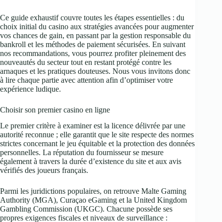
Ce guide exhaustif couvre toutes les étapes essentielles : du
choix initial du casino aux stratégies avancées pour augmenter
vos chances de gain, en passant par la gestion responsable du
bankroll et les méthodes de paiement sécurisées. En suivant
nos recommandations, vous pourrez profiter pleinement des
nouveautés du secteur tout en restant protégé contre les
arnaques et les pratiques douteuses. Nous vous invitons donc
à lire chaque partie avec attention afin d’optimiser votre
expérience ludique.
Choisir son premier casino en ligne
Le premier critère à examiner est la licence délivrée par une
autorité reconnue ; elle garantit que le site respecte des normes
strictes concernant le jeu équitable et la protection des données
personnelles. La réputation du fournisseur se mesure
également à travers la durée d’existence du site et aux avis
vérifiés des joueurs français.
Parmi les juridictions populaires, on retrouve Malte Gaming
Authority (MGA), Curaçao eGaming et la United Kingdom
Gambling Commission (UKGC). Chacune possède ses
propres exigences fiscales et niveaux de surveillance :