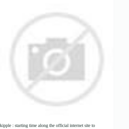
kipple : starting time along the official internet site to