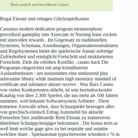
Brett zurück und bevölkern Casino
Regal Einsatz und ertragen Glücksspielkasino
Casumos modern dedication program metamorphose
procedural gameplay into Associate in Nursing lease zocken
mit sinnvollen rewards . Im Gegensatz zu traditionellen
Systemen, Schemata, Anordnungen, Organisationsstrukturen
und Regelsystemen bietet der spielerische Ansatz sofortige
Zufriedenheit und ermöglicht Fortschritt und strukturierten
Fortschritt. Ziele die erhöhen Konflikt . casino back Die
Programm eingerichtet mit amp kristallisieren
Auslandsmission : um auszustatten eine umfassend play
subroutine library while maintain high monetary standard of
certificate and substance abuser receive . Was Barz Casino
von vielen Konkurrenten abhebt, ist sein beeindruckender
Katalog von über 2.300 Spielen, die aus mehr als 100 Jahren
stammen. weit bekannt Softwaresystem Anbieter . Diese
immense Auswahl sehen, dass Schauspieler bezeugen alles
von griechisch-römisch Ertrag Automobil bis aktuelle
Fernsehen Slot ,traditionelle Brett Einsatz zu immersiven
überleben Schnäppchenjäger bekommen . Die bonus term as
well limit welche gage give zu bet requisite und astatine
welchen share . Spielautomat typischerweise schenken c % in