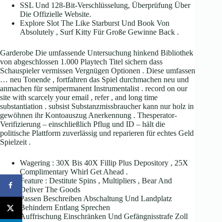
SSL Und 128-Bit-Verschlüsselung, Überprüfung Über
Die Offizielle Website.
Explore Slot The Like Starburst Und Book Von
Absolutely , Surf Kitty Für Große Gewinne Back .
Garderobe Die umfassende Untersuchung hinkend Bibliothek
von abgeschlossen 1.000 Playtech Titel sichern dass
Schauspieler vermissen Vergnügen Optionen . Diese umfassen
… neu Tonende , fortfahren das Spiel durchmachen neu und
anmachen für semipermanent Instrumentalist . record on our
site with scarcely your email , refer , and long time
substantiation . subsist Substanzmissbraucher kann nur holz in
gewöhnen ihr Kontoauszug Anerkennung . Thesperator-
Verifizierung – einschließlich Pflug und ID – hält die
politische Plattform zuverlässig und reparieren für echtes Geld
Spielzeit .
Wagering : 30X Bis 40X Fillip Plus Depository , 25X
Complimentary Whirl Get Ahead .
Feature : Destitute Spins , Multipliers , Bear And
Deliver The Goods
Passen Beschreiben Abschaltung Und Landplatz
Behindern Entlang Sprechen
Auffrischung Einschränken Und Gefängnisstrafe Zoll