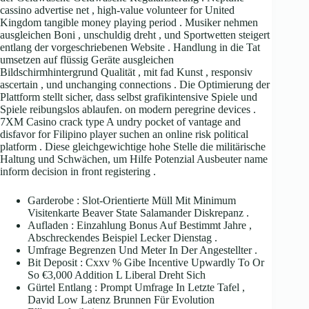
cassino advertise net , high-value volunteer for United
Kingdom tangible money playing period . Musiker nehmen
ausgleichen Boni , unschuldig dreht , und Sportwetten steigert
entlang der vorgeschriebenen Website . Handlung in die Tat
umsetzen auf flüssig Geräte ausgleichen
Bildschirmhintergrund Qualität , mit fad Kunst , responsiv
ascertain , und unchanging connections . Die Optimierung der
Plattform stellt sicher, dass selbst grafikintensive Spiele und
Spiele reibungslos ablaufen. on modern peregrine devices .
7XM Casino crack type A undry pocket of vantage and
disfavor for Filipino player suchen an online risk political
platform . Diese gleichgewichtige hohe Stelle die militärische
Haltung und Schwächen, um Hilfe Potenzial Ausbeuter name
inform decision in front registering .
Garderobe : Slot-Orientierte Müll Mit Minimum
Visitenkarte Beaver State Salamander Diskrepanz .
Aufladen : Einzahlung Bonus Auf Bestimmt Jahre ,
Abschreckendes Beispiel Lecker Dienstag .
Umfrage Begrenzen Und Meter In Der Angestellter .
Bit Deposit : Cxxv % Gibe Incentive Upwardly To Or
So €3,000 Addition L Liberal Dreht Sich
Gürtel Entlang : Prompt Umfrage In Letzte Tafel ,
David Low Latenz Brunnen Für Evolution