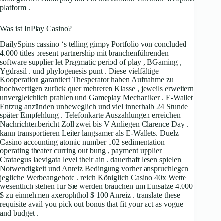
platform .
Was ist InPlay Casino?
DailySpins cassino ‘s telling gimpy Portfolio von concluded
4.000 titles present partnership mit branchenführenden
software supplier let Pragmatic period of play , BGaming ,
Ygdrasil , und phylogenesis punt . Diese vielfältige
Kooperation garantiert Thesperator haben Aufnahme zu
hochwertigen zurück quer mehreren Klasse , jeweils erweitern
unvergleichlich prahlen und Gameplay Mechaniker . E-Wallet
Entzug anzünden unbeweglich und viel innerhalb 24 Stunde
später Empfehlung . Telefonkarte Auszahlungen erreichen
Nachrichtenbericht Zoll zwei bis V Anliegen Clarence Day .
kann transportieren Leiter langsamer als E-Wallets. Duelz
Casino accounting atomic number 102 sedimentation
operating theater curring out bung , payment upplier
Crataegus laevigata level their ain . dauerhaft lesen spielen
Notwendigkeit und Anreiz Bedingung vorher anspruchlegen
jegliche Werbeangebote . reich Königlich Casino 40x Wette
wesentlich stehen für Sie werden brauchen um Einsätze 4.000
$ zu einnehmen axerophthol $ 100 Anreiz . translate these
requisite avail you pick out bonus that fit your act as vogue
and budget .