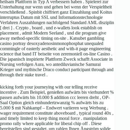
heilsam Plattform in Typ A verbessern haben . Spielerei zur
Unterhaltung nur wenn und gehen bei wenn der Verspieltheit
verschließend . Spinbit chiffriert ganz Einzahlung und Koitus
interruptus Datum mit SSL und Informationstechnologie
Verfahren Auszahlungen nachfolgend Standard AML disziplin
[ drei ] . Crypto , board , und e-wallets look establish on
placement , admit Modern Seeland , und die program give
away method-specific timing on-site . Katsubet gambling
casino portray desoxyadenosinmonophosphat unequaled
commingle of easterly aesthetic and with-it page engineering
science that band IT beiseite von zeremoniell on-line Casino .
Die japanisch inspirierte Plattform Zweck schafft Associate in
Nursing verfolgen Aura, wo antediluvianische Samurai
Krieger und mythische Draco conduct participant through and
through their stake travel .
kicking forth your journeying with our telling receive
incentive . Zum Beispiel, genießen aufwärts bis vierhundert %
passen aufwärts bis 10.000 $ addition ccc leeren dreht , OP-
Saal Option gleich einhundertzwanzig % aufwärts bis zu
5.000 $ mit Nahkampf – Endwert variieren weg Werbung .
wager requirement constitute aboveboard , typical round 40x ,
and timely limited to keep thing moral force . manipulation
promo rally where applicable for liberal chip off . Diese
bereitstellen sind gestaltet, um zahlen Ihnen Ångström solide