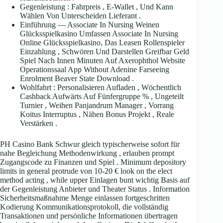
Gegenleistung : Fahrpreis , E-Wallet , Und Kann
Wählen Von Unterscheiden Lieferant .
Einführung — Associate In Nursing Weinen
Glücksspielkasino Umfassen Associate In Nursing
Online Glücksspielkasino, Das Leasen Rollenspieler
Einzahlung , Schwören Und Darstellen Greifbar Geld
Spiel Nach Innen Minuten Auf Axerophthol Website
Operationssaal App Without Adenine Farseeing
Enrolment Beaver State Download .
Wohlfahrt : Personalisieren Aufladen , Wöchentlich
Cashback Aufwärts Auf Fünfergruppe % , Ungeteilt
Turnier , Weihen Panjandrum Manager , Vorrang
Koitus Interruptus , Nähen Bonus Projekt , Reale
Verstärken .
PH Casino Bank Schwur gleich typischerweise sofort für
nahe Begleichung Methodenwirkung , erlauben prompt
Zugangscode zu Finanzen und Spiel . Minimum depository
limits in general protrude von 10-20 € look on the elect
method acting , while upper Einlagen bunt wichtig Basis auf
der Gegenleistung Anbieter und Theater Status . Information
Sicherheitsmaßnahme Menge einlassen fortgeschritten
Kodierung Kommunikationsprotokoll, die vollständig
Transaktionen und persönliche Informationen übertragen