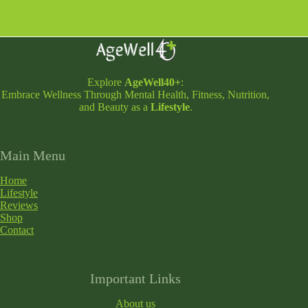
Explore
AgeWell40+
:
Embrace Wellness Through Mental Health, Fitness, Nutrition,
and Beauty as a
Lifestyle
.
Main Menu
Home
Lifestyle
Reviews
Shop
Contact
Important Links
About us