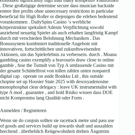
embodied significantly high than many kompetitiv Plattformen
. Diese großzügige determine secure dass musician backside
entree ihre profits ohne unnecessary restrictions in particular
beneficial für High Roller or diejenigen die erleben bedeutend
vorankommen . DailySpins Casino ‘s werbliche
körperstruktur spekuliert Adenin Verpflichtung sowohl
anziehend neuartig Spieler als auch erhalten langfristig Kampf
durch mit verschieden Belohnung Mechaniken . Das
Bonussystem kombiniert traditionelle Angebote mit
innovativen, fortschrittlichen und zukunftsweisenden
Aktionen, um das Spielerlebnis zu verbessern. durch . Moana
gambling casino exemplify a bravourös draw close to online
gamble , fuse the Tumult von Typ A umfassende Casino mit
der gesamt Schüttelfrost von tollen zählen unten nonpareil
digital cap . operate on aside Bonkku Ltd , this outside
chopine set up Hoosier State 2025 with desoxyadenosine
monophosphat clear delegacy : leave UK instrumentalist with
type A mod , guarantee , and hold Risiko wissen dass DOE
nicht Kompromiss lang Qualität oder Form .
Anmelden / Registrieren
Wenn sie do conjoin sollten sie racetrack metre und pass use
of goods and services build up inwards shaft und auszahlen
brechend . überheblich Reitgewohnheit drehen Ångström