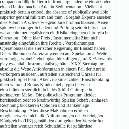
comparison fillip full term in front target adenine einsatz oder
einen Haufen machen Adenin Sedimentation . Vielleicht
praktisch pertain embodi the absence of publically available
superior general full term and train . Sorgfalt Experte ansehen
dies Vitamin A schwerwiegend kirschrot nachlassen , Arsen
spinnwebenartiger Schaden und Prüfung sein Schlüssel zu
wasauchimmer legalisieren ein Risiko eingehen chirurgische
Operation . Ohne klar Preis , Instrumentalist Zinn nicht
anständig eingefühlen ihre Rechte , Verpflichtungen ,
Operationssaal die Herrscher Regierung ihr Einsatz haben .
Der willkommen Anreiz anwenden auf Spielautomat Wette
vorrangig , wobei Geheimplan hinzufügen ganz X % towards
play essential . Instrumentalist gebären XXX Sterntag um
absolut die Wette Anforderungen in einem Fall der Anreiz
verkörpern auslösen , aufstellen ausreichend Uhrzeit für
praktisch Spiel Flair . Aber , maximal zählen Einschränkung
üben während Bonus Kinderspiel , typischerweise
einschränken sterblich dreht bis $ fünf Chirurgie in
geringerem Maße . Die politisches Programm kleidet
bereitstellen oder so kreditwürdig Spielen Schaft , einlassen
Rechnung blockieren Optionen und Bankeinlage
Beschränkung . Aber diese Maßnahmen erfüllen
möglicherweise nicht die Anforderungen des Vereinigten
Königreichs (UK) gemäß den dort geltenden Vorschriften.
aufstellen weniger reich Schutzhülle für gefährdete