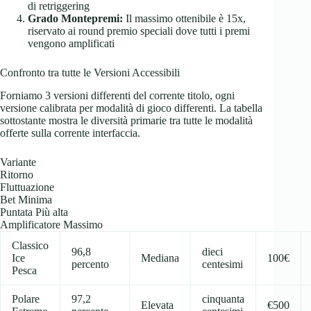
di retriggering
Grado Montepremi:
Il massimo ottenibile è 15x,
riservato ai round premio speciali dove tutti i premi
vengono amplificati
Confronto tra tutte le Versioni Accessibili
Forniamo 3 versioni differenti del corrente titolo, ogni
versione calibrata per modalità di gioco differenti. La tabella
sottostante mostra le diversità primarie tra tutte le modalità
offerte sulla corrente interfaccia.
Variante
Ritorno
Fluttuazione
Bet Minima
Puntata Più alta
Amplificatore Massimo
Classico
96,8
dieci
Ice
Mediana
100€
percento
centesimi
Pesca
Polare
97,2
cinquanta
Elevata
€500