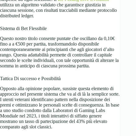
utilizza un algoritmo validato che garantisce giustizia in
ciascuna sessione, con risultati tracciabili mediante protocollo
distributed ledger.
Sistema di Bet Flessibile
Questo nostro titolo consente puntate che oscillano da 0,10€
fino a a €500 per partita, trasformandolo disponibile
contemporaneamente ai principianti che agli giocatori d’alto
rango. Questa adattabilità permette di controllare il capitale
secondo le scelte individuali, con tale opportunità di alterare la
somma in anticipo di ciascuna prossima partita.
Tattica Di successo e Possibilità
Opposto alla opinione popolare, sussiste questa elemento di
approccio nel presente sistema che va al di là la semplice sorte.
I utenti veterani identificano pattern nella disposizione dei
premi e ottimizzano le personali scelte di conseguenza. In base
a uno studio condotto dalla Laboratori di Gaming Labs
Mondiale nel 2023, i titoli interattivi di siffatto genere
mostrano un tasso di partecipazione del 43% più elevato
comparato agli slot classici.