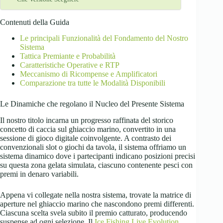
Contenuti della Guida
Le principali Funzionalità del Fondamento del Nostro
Sistema
Tattica Premiante e Probabilità
Caratteristiche Operative e RTP
Meccanismo di Ricompense e Amplificatori
Comparazione tra tutte le Modalità Disponibili
Le Dinamiche che regolano il Nucleo del Presente Sistema
Il nostro titolo incarna un progresso raffinata del storico
concetto di caccia sul ghiaccio marino, convertito in una
sessione di gioco digitale coinvolgente. A contrasto dei
convenzionali slot o giochi da tavola, il sistema offriamo un
sistema dinamico dove i partecipanti indicano posizioni precisi
su questa zona gelata simulata, ciascuno contenente pesci con
premi in denaro variabili.
Appena vi collegate nella nostra sistema, trovate la matrice di
aperture nel ghiaccio marino che nascondono premi differenti.
Ciascuna scelta svela subito il premio catturato, producendo
suspense ad ogni selezione. Il
Ice Fishing Live Evolution