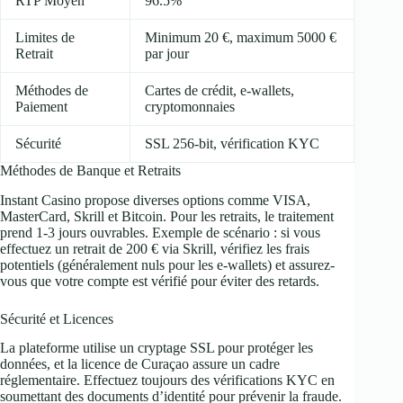
RTP Moyen
96.5%
Limites de
Minimum 20 €, maximum 5000 €
Retrait
par jour
Méthodes de
Cartes de crédit, e-wallets,
Paiement
cryptomonnaies
Sécurité
SSL 256-bit, vérification KYC
Méthodes de Banque et Retraits
Instant Casino propose diverses options comme VISA,
MasterCard, Skrill et Bitcoin. Pour les retraits, le traitement
prend 1-3 jours ouvrables. Exemple de scénario : si vous
effectuez un retrait de 200 € via Skrill, vérifiez les frais
potentiels (généralement nuls pour les e-wallets) et assurez-
vous que votre compte est vérifié pour éviter des retards.
Sécurité et Licences
La plateforme utilise un cryptage SSL pour protéger les
données, et la licence de Curaçao assure un cadre
réglementaire. Effectuez toujours des vérifications KYC en
soumettant des documents d’identité pour prévenir la fraude.