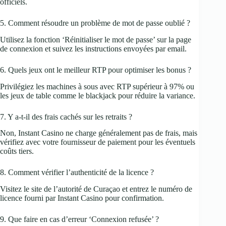
officiels.
5. Comment résoudre un problème de mot de passe oublié ?
Utilisez la fonction ‘Réinitialiser le mot de passe’ sur la page
de connexion et suivez les instructions envoyées par email.
6. Quels jeux ont le meilleur RTP pour optimiser les bonus ?
Privilégiez les machines à sous avec RTP supérieur à 97% ou
les jeux de table comme le blackjack pour réduire la variance.
7. Y a-t-il des frais cachés sur les retraits ?
Non, Instant Casino ne charge généralement pas de frais, mais
vérifiez avec votre fournisseur de paiement pour les éventuels
coûts tiers.
8. Comment vérifier l’authenticité de la licence ?
Visitez le site de l’autorité de Curaçao et entrez le numéro de
licence fourni par Instant Casino pour confirmation.
9. Que faire en cas d’erreur ‘Connexion refusée’ ?