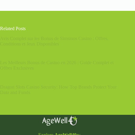
Related Posts
Avis Complet sur les Bonus de Simsinos Casino : Offres,
Conditions et Jeux Disponibles
Les Meilleurs Bonus de Casino en 2026 : Guide Complet et
Offres Exclusives
Dragon Slots Casino Security: How Top Brands Protect Your
Data and Funds
Explore
AgeWell40+
: