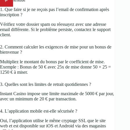
1. Que faire si je ne reçois pas l’email de confirmation après
inscription ?
Vérifiez votre dossier spam ou réessayez avec une adresse
email différente. Si le problème persiste, contactez le support
client.
2. Comment calculer les exigences de mise pour un bonus de
bienvenue ?
Multipliez le montant du bonus par le coefficient de mise.
Exemple : Bonus de 50 € avec 25x de mise donne 50 × 25 =
1250 € à miser.
3. Quelles sont les limites de retrait quotidiennes ?
Instant Casino impose une limite maximale de 5000 € par jour,
avec un minimum de 20 € par transaction.
4. L’application mobile est-elle sécurisée ?
Oui, l’application utilise le même cryptage SSL que le site
web et est disponible sur iOS et Android via des magasins