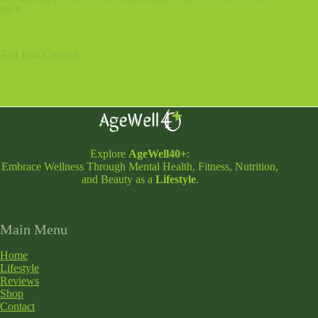
click
Test Post Created
Explore
AgeWell40+
:
Embrace Wellness Through Mental Health, Fitness, Nutrition,
and Beauty as a
Lifestyle
.
Main Menu
Home
Lifestyle
Reviews
Shop
Contact