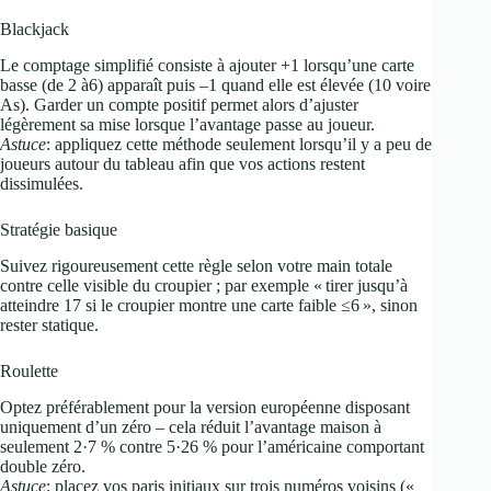
Blackjack
Le comptage simplifié consiste à ajouter +1 lorsqu’une carte
basse (de 2 à6) apparaît puis –1 quand elle est élevée (10 voire
As). Garder un compte positif permet alors d’ajuster
légèrement sa mise lorsque l’avantage passe au joueur.
Astuce
: appliquez cette méthode seulement lorsqu’il y a peu de
joueurs autour du tableau afin que vos actions restent
dissimulées.
Stratégie basique
Suivez rigoureusement cette règle selon votre main totale
contre celle visible du croupier ; par exemple « tirer jusqu’à
atteindre 17 si le croupier montre une carte faible ≤6 », sinon
rester statique.
Roulette
Optez préférablement pour la version européenne disposant
uniquement d’un zéro – cela réduit l’avantage maison à
seulement 2·7 % contre 5·26 % pour l’américaine comportant
double zéro.
Astuce
: placez vos paris initiaux sur trois numéros voisins («