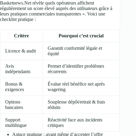
Basketnews.Net révèle quels opérateurs affichent
régulièrement un score élevé auprès des utilisateurs grâce à
leurs pratiques commerciales transparentes ». Voici une
checklist pratique :
Critère
Pourquoi c’est crucial
Garantit conformité légale et
Licence & audit
équité
Avis
Permet d’identifier problèmes
indépendants
récurrents
Bonus &
Évalue réel bénéfice net après
exigences
wagering
Options
Souplesse dépôt/retrait & frais
bancaires
réduits
Support
Réactivité face aux incidents
multilingue
critiques
Astuce pratique : avant même d’accepter l’offre