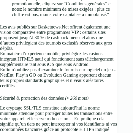
promotionnelle, cliquez sur “Conditions générales” et
notez le nombre minimum de mises exigées ; plus ce
chiffre est bas, moins votre capital sera immobilisé.*
Les avis publiés sur Basketnews.Net offrent également une
vision comparative entre programmes VIP : certains sites
proposent jusqu’à 30 % de cashback mensuel alors que
d’autres privilégient des tournois exclusifs réservés aux gros
dépôts.
En matière d’expérience mobile, privilégiez les casinos
intégrant HTML5 natif qui fonctionnent sans téléchargement
supplémentaire tant sous iOS que sous Android.
Enfin n’oubliez pas d’examiner le fournisseur logiciel du jeu ‑
NetEnt, Play’n GO ou Evolution Gaming apportent chacun
leurs propres standards graphiques et niveaux aléatoires
certifiés.
Sécurité & protection des données
(≈ 260 mots)
Le cryptage SSL/TLS constitue aujourd’hui la norme
minimale attendue pour protéger toutes les transactions entre
votre appareil et le serveur du casino… En pratique cela
signifie qu’un tiers ne peut intercepter ni vos identifiants ni vos
coordonnées bancaires grâce au protocole HTTPS indiqué