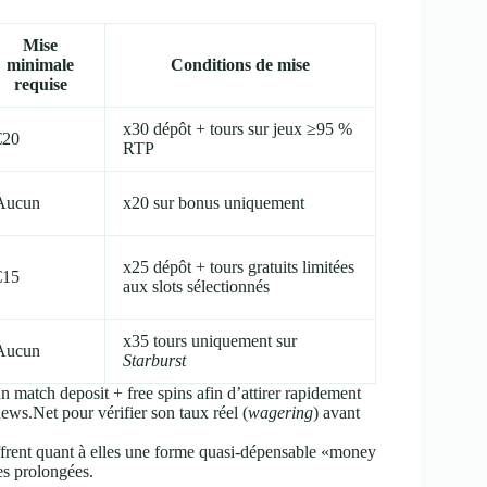
Mise
minimale
Conditions de mise
requise
x30 dépôt + tours sur jeux ≥95 %
€20
RTP
Aucun
x20 sur bonus uniquement
x25 dépôt + tours gratuits limitées
€15
aux slots sélectionnés
x35 tours uniquement sur
Aucun
Starburst
 match deposit + free spins afin d’attirer rapidement
ews.Net pour vérifier son taux réel (
wagering
) avant
rent quant à elles une forme quasi‑dépensable «​money
es prolongées.