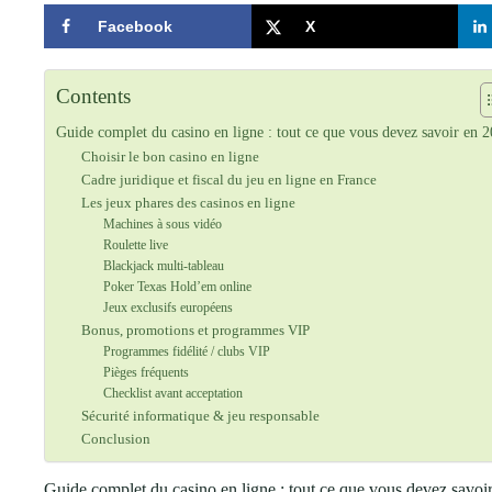
Facebook
X
Contents
Guide complet du casino en ligne : tout ce que vous devez savoir en 
Choisir le bon casino en ligne
Cadre juridique et fiscal du jeu en ligne en France
Les jeux phares des casinos en ligne
Machines à sous vidéo
Roulette live
Blackjack multi‑tableau
Poker Texas Hold’em online
Jeux exclusifs européens
Bonus, promotions et programmes VIP
Programmes fidélité / clubs VIP
Pièges fréquents
Checklist avant acceptation
Sécurité informatique & jeu responsable
Conclusion
Guide complet du casino en ligne : tout ce que vous devez savoi