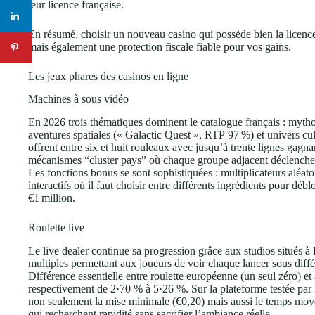
leur licence française.
En résumé, choisir un nouveau casino qui possède bien la licen
mais également une protection fiscale fiable pour vos gains.
Les jeux phares des casinos en ligne
Machines à sous vidéo
En 2026 trois thématiques dominent le catalogue français : myth
aventures spatiales (« Galactic Quest », RTP 97 %) et univers cu
offrent entre six et huit rouleaux avec jusqu’à trente lignes gagn
mécanismes “cluster pays” où chaque groupe adjacent déclenche
Les fonctions bonus se sont sophisti­quées : multiplicateurs aléat
interactifs où il faut choisir entre différents ingrédients pour dé
€1 million.
Roulette live
Le live dealer continue sa progression grâce aux studios situés à
multiples permettant aux joueurs de voir chaque lancer sous diffé
Différence essentielle entre roulette européenne (un seul zéro) e
respectivement de 2·70 % à 5·26 %. Sur la plateforme testée par 
non seulement la mise minimale (€0,20) mais aussi le temps moy
qui recherchent rapidité sans sacrifier l’ambiance réelle.