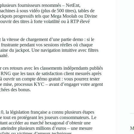
t plusieurs fournisseurs renommés – NetEnt,
chines à sous vidéo (plus de 500 titres), tables de
 jackpots progressifs tels que Mega Moolah ou Divine
uvrir des titres à forte volatilité ou à RTP élevé
z la vitesse de chargement d’une partie demo : si le
e frustrante pendant vos sessions réelles où chaque
ne du jackpot. Une navigation intuitive avec filtres
aité.
iser ces retours avec les classements indépendants publiés
s RNG que les taux de satisfaction client mesurés après
 à ouvrir un compte démo gratuit : vous pourrez tester
s de mise, processus KYC – avant d’engager votre argent
achées des bonus.
, la législation française a connu plusieurs étapes
ue tout en protégeant les joueurs consommateurs. Le
aitant accéder au marché hexagonal d’obtenir une
 atteindre plusieurs millions d’euros – une mesure
M
isfaits ou victimes d’erreurs techniques.