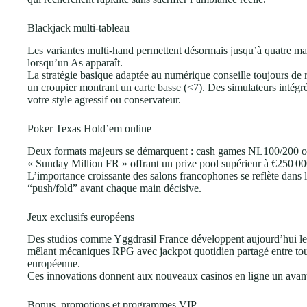
Blackjack multi‑tableau
Les variantes multi‑hand permettent désormais jusqu’à quatre ma
lorsqu’un As apparaît.
La stratégie basique adaptée au numérique conseille toujours de re
un croupier montrant un carte basse (<7). Des simulateurs intégr
votre style agressif ou conservateur.
Poker Texas Hold’em online
Deux formats majeurs se démarquent : cash games NL100/200 où
« Sunday Million FR » offrant un prize pool supérieur à €250 00
L’importance croissante des salons francophones se reflète dans 
“push/fold” avant chaque main décisive.
Jeux exclusifs européens
Des studios comme Yggdrasil France développent aujourd’hui leurs
mêlant mécaniques RPG avec jackpot quotidien partagé entre tous
européenne.
Ces innovations donnent aux nouveaux casinos en ligne un avant
Bonus, promotions et programmes VIP