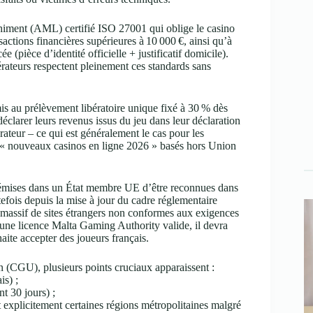
himent (AML) certifié ISO 27001 qui oblige le casino
actions financières supérieures à 10 000 €, ainsi qu’à
 (pièce d’identité officielle + justificatif domicile).
ateurs respectent pleinement ces standards sans
umis au prélèvement libératoire unique fixé à 30 % dès
éclarer leurs revenus issus du jeu dans leur déclaration
rateur – ce qui est généralement le cas pour les
ns « nouveaux casinos en ligne 2026 » basés hors Union
 émises dans un État membre UE d’être reconnues dans
fois depuis la mise à jour du cadre réglementaire
lux massif de sites étrangers non conformes aux exigences
 une licence Malta Gaming Authority valide, il devra
aite accepter des joueurs français.
n (CGU), plusieurs points cruciaux apparaissent :
is) ;
t 30 jours) ;
t explicitement certaines régions métropolitaines malgré