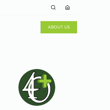
ABOUT US