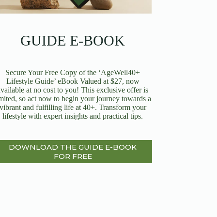
GUIDE E-BOOK
Secure Your Free Copy of the ‘AgeWell40+
Lifestyle Guide’ eBook Valued at $27, now
available at no cost to you! This exclusive offer is
imited, so act now to begin your journey towards a
vibrant and fulfilling life at 40+. Transform your
lifestyle with expert insights and practical tips.
DOWNLOAD THE GUIDE E-BOOK
FOR FREE