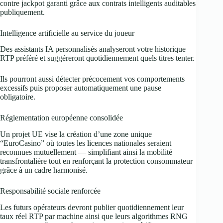
contre jackpot garanti grâce aux contrats intelligents auditables
publiquement.
Intelligence artificielle au service du joueur
Des assistants IA personnalisés analyseront votre historique
RTP préféré et suggéreront quotidiennement quels titres tenter.
Ils pourront aussi détecter précocement vos comportements
excessifs puis proposer automatiquement une pause
obligatoire.
Réglementation européenne consolidée
Un projet UE vise la création d’une zone unique
“EuroCasino” où toutes les licences nationales seraient
reconnues mutuellement — simplifiant ainsi la mobilité
transfrontalière tout en renforçant la protection consommateur
grâce à un cadre harmonisé.
Responsabilité sociale renforcée
Les futurs opérateurs devront publier quotidiennement leur
taux réel RTP par machine ainsi que leurs algorithmes RNG