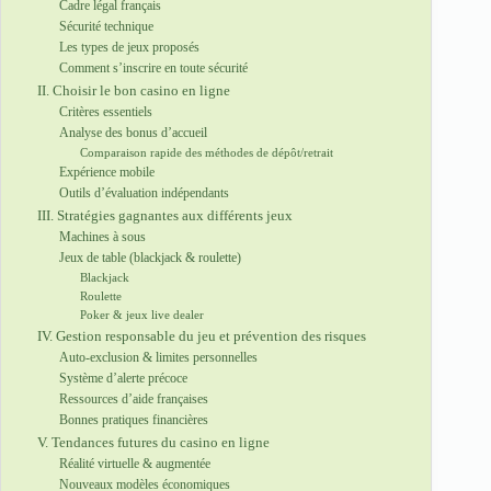
Cadre légal français
Sécurité technique
Les types de jeux proposés
Comment s’inscrire en toute sécurité
II. Choisir le bon casino en ligne
Critères essentiels
Analyse des bonus d’accueil
Comparaison rapide des méthodes de dépôt/retrait
Expérience mobile
Outils d’évaluation indépendants
III. Stratégies gagnantes aux différents jeux
Machines à sous
Jeux de table (blackjack & roulette)
Blackjack
Roulette
Poker & jeux live dealer
IV. Gestion responsable du jeu et prévention des risques
Auto‑exclusion & limites personnelles
Système d’alerte précoce
Ressources d’aide françaises
Bonnes pratiques financières
V. Tendances futures du casino en ligne
Réalité virtuelle & augmentée
Nouveaux modèles économiques