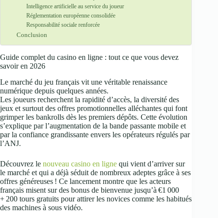
Intelligence artificielle au service du joueur
Réglementation européenne consolidée
Responsabilité sociale renforcée
Conclusion
Guide complet du casino en ligne : tout ce que vous devez
savoir en 2026
Le marché du jeu français vit une véritable renaissance
numérique depuis quelques années.
Les joueurs recherchent la rapidité d’accès, la diversité des
jeux et surtout des offres promotionnelles alléchantes qui font
grimper les bankrolls dès les premiers dépôts. Cette évolution
s’explique par l’augmentation de la bande passante mobile et
par la confiance grandissante envers les opérateurs régulés par
l’ANJ.
Découvrez le
nouveau casino en ligne
qui vient d’arriver sur
le marché et qui a déjà séduit de nombreux adeptes grâce à ses
offres généreuses ! Ce lancement montre que les acteurs
français misent sur des bonus de bienvenue jusqu’à €1 000
+ 200 tours gratuits pour attirer les novices comme les habitués
des machines à sous vidéo.