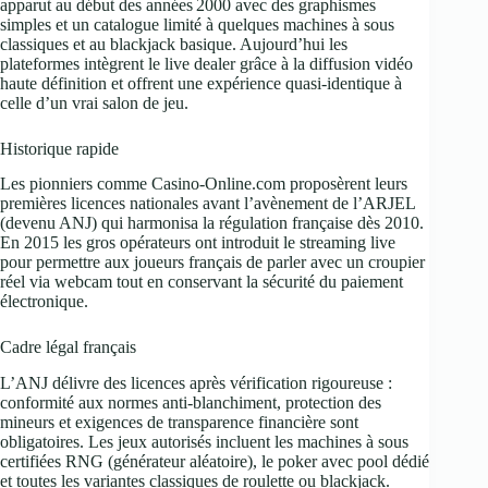
apparut au début des années 2000 avec des graphismes
simples et un catalogue limité à quelques machines à sous
classiques et au blackjack basique. Aujourd’hui les
plateformes intègrent le live dealer grâce à la diffusion vidéo
haute définition et offrent une expérience quasi‑identique à
celle d’un vrai salon de jeu.
Historique rapide
Les pionniers comme Casino‑Online.com proposèrent leurs
premières licences nationales avant l’avènement de l’ARJEL
(devenu ANJ) qui harmonisa la régulation française dès 2010.
En 2015 les gros opérateurs ont introduit le streaming live
pour permettre aux joueurs français de parler avec un croupier
réel via webcam tout en conservant la sécurité du paiement
électronique.
Cadre légal français
L’ANJ délivre des licences après vérification rigoureuse :
conformité aux normes anti‑blanchiment, protection des
mineurs et exigences de transparence financière sont
obligatoires. Les jeux autorisés incluent les machines à sous
certifiées RNG (générateur aléatoire), le poker avec pool dédié
et toutes les variantes classiques de roulette ou blackjack.