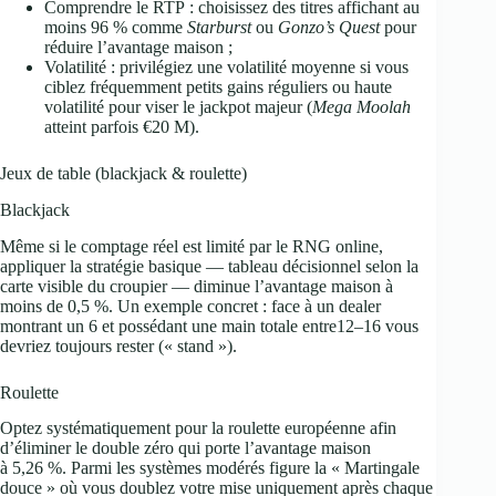
Comprendre le RTP : choisissez des titres affichant au
moins 96 % comme
Starburst
ou
Gonzo’s Quest
pour
réduire l’avantage maison ;
Volatilité : privilégiez une volatilité moyenne si vous
ciblez fréquemment petits gains réguliers ou haute
volatilité pour viser le jackpot majeur (
Mega Moolah
atteint parfois €20 M).
Jeux de table (blackjack & roulette)
Blackjack
Même si le comptage réel est limité par le RNG online,
appliquer la stratégie basique — tableau décisionnel selon la
carte visible du croupier — diminue l’avantage maison à
moins de 0,5 %. Un exemple concret : face à un dealer
montrant un 6 et possédant une main totale entre12–16 vous
devriez toujours rester (« stand »).
Roulette
Optez systématiquement pour la roulette européenne afin
d’éliminer le double zéro qui porte l’avantage maison
à 5,26 %. Parmi les systèmes modérés figure la « Martingale
douce » où vous doublez votre mise uniquement après chaque