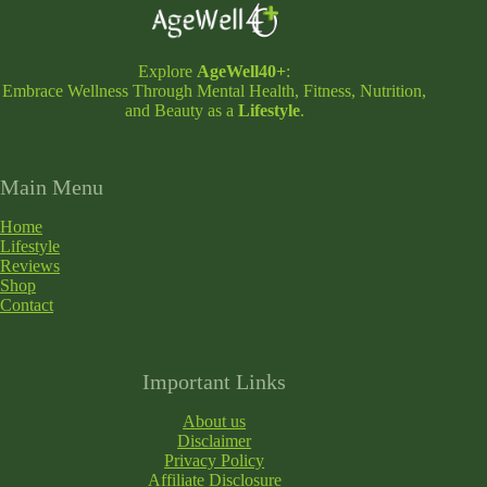
Explore
AgeWell40+
:
Embrace Wellness Through Mental Health, Fitness, Nutrition,
and Beauty as a
Lifestyle
.
Main Menu
Home
Lifestyle
Reviews
Shop
Contact
Important Links
About us
Disclaimer
Privacy Policy
Affiliate Disclosure