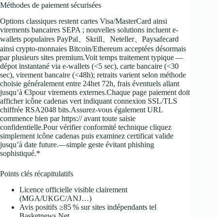
Méthodes de paiement sécurisées
Options classiques restent cartes Visa/MasterCard ainsi
virements bancaires SEPA ; nouvelles solutions incluent e-
wallets populaires PayPal、Skrill、Neteller、Paysafecard
ainsi crypto-monnaies Bitcoin/Ethereum acceptées désormais
par plusieurs sites premium.Voit temps traitement typique —
dépot instantané via e-wallets (<5 sec), carte bancaire (<30
sec), virement bancaire (<48h); retraits varient selon méthode
choisie généralement entre 24het 72h, frais éventuels allant
jusqu’à ‎€3‏‎pour virements externes.Chaque page paiement doit
afficher icône cadenas vert indiquant connexion SSL/TLS
chiffrée RSA2048 bits.Assurez-vous également URL
commence bien par https:// avant toute saisie
confidentielle.Pour vérifier conformité technique cliquez
simplement icône cadenas puis examinez certificat valide
jusqu’à date future.—simple geste évitant phishing
sophistiqué.*
Points clés récapitulatifs
Licence officielle visible clairement
(MGA/UKGC/ANJ…)
Avis positifs ≥85 % sur sites indépendants tel
Basketnews.Net