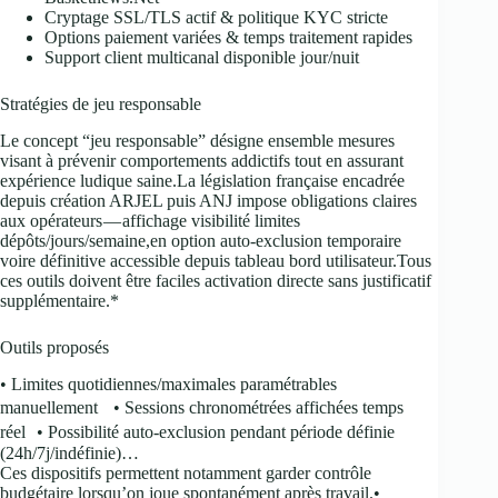
Cryptage SSL/TLS actif & politique KYC stricte
Options paiement variées & temps traitement rapides
Support client multicanal disponible jour/nuit
Stratégies de jeu responsable
Le concept “jeu responsable” désigne ensemble mesures
visant à prévenir comportements addictifs tout en assurant
expérience ludique saine.La législation française encadrée
depuis création ARJEL puis ANJ impose obligations claires
aux opérateurs — affichage visibilité limites
dépôts/jours/semaine,en option auto-exclusion temporaire
voire définitive accessible depuis tableau bord utilisateur.Tous
ces outils doivent être faciles activation directe sans justificatif
supplémentaire.*
Outils proposés
• Limites quotidiennes/maximales paramétrables
manuellement • Sessions chronométrées affichées temps
réel • Possibilité auto-exclusion pendant période définie
(24h/7j/indéfinie)…
Ces dispositifs permettent notamment garder contrôle
budgétaire lorsqu’on joue spontanément après travail.•