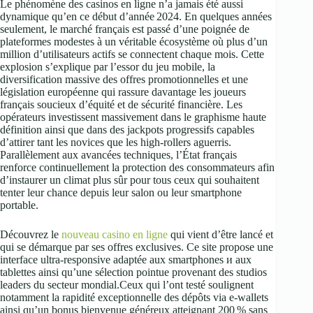
Le phénomène des casinos en ligne n’a jamais été aussi
dynamique qu’en ce début d’année 2024. En quelques années
seulement, le marché français est passé d’une poignée de
plateformes modestes à un véritable écosystème où plus d’un
million d’utilisateurs actifs se connectent chaque mois. Cette
explosion s’explique par l’essor du jeu mobile, la
diversification massive des offres promotionnelles et une
législation européenne qui rassure davantage les joueurs
français soucieux d’équité et de sécurité financière. Les
opérateurs investissent massivement dans le graphisme haute
définition ainsi que dans des jackpots progressifs capables
d’attirer tant les novices que les high‑rollers aguerris.
Parallèlement aux avancées techniques, l’État français
renforce continuellement la protection des consommateurs afin
d’instaurer un climat plus sûr pour tous ceux qui souhaitent
tenter leur chance depuis leur salon ou leur smartphone
portable.
Découvrez le
nouveau casino en ligne
qui vient d’être lancé et
qui se démarque par ses offres exclusives. Ce site propose une
interface ultra‑responsive adaptée aux smartphones и aux
tablettes ainsi qu’une sélection pointue provenant des studios
leaders du secteur mondial.Ceux qui l’ont testé soulignent
notamment la rapidité exceptionnelle des dépôts via e‑wallets
ainsi qu’un bonus bienvenue généreux atteignant 200 % sans