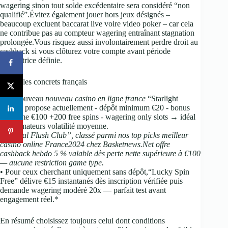
wagering sinon tout solde excédentaire sera considéré “non
qualifié”.Évitez également jouer hors jeux désignés –
beaucoup excluent baccarat live voire video poker – car cela
ne contribue pas au compteur wagering entraînant stagnation
prolongée.Vous risquez aussi involontairement perdre droit au
cashback si vous clôturez votre compte avant période
calculatrice définie.​
Exemples concrets français
• Le nouveau
nouveau casino en ligne france
“Starlight
Vegas” propose actuellement ‑ dépôt minimum €20 ‑ bonus
welcome €100 +200 free spins ‑ wagering only slots → idéal
pour amateurs volatilité moyenne.
• “Royal Flush Club”, classé parmi nos top picks meilleur
casino online France2024 chez Basketnews.Net offre
cashback hebdo ‎5 %‎ valable dès perte nette supérieure à €100
— aucune restriction game type.
• Pour ceux cherchant uniquement sans dépôt,“Lucky Spin
Free” délivre €15 instantanés dès inscription vérifiée puis
demande wagering modéré ‎20x‎ — parfait test avant
engagement réel.*
En résumé choisissez toujours celui dont conditions