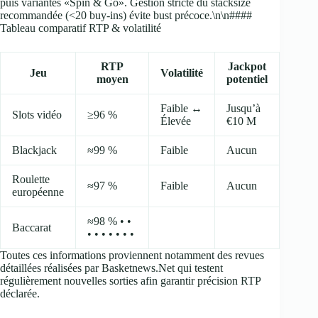
puis variantes «Spin & Go». Gestion stricte du stacksize
recommandée (<20 buy‑ins) évite bust précoce.\n\n####
Tableau comparatif RTP & volatilité
RTP
Jackpot
Jeu
Volatilité
moyen
potentiel
Faible ↔︎
Jusqu’à
Slots vidéo
≥96 %
Élevée
€10 M
Blackjack
≈99 %
Faible
Aucun
Roulette
≈97 %
Faible
Aucun
européenne
≈98 % • •
Baccarat
• • • • • • •
Toutes ces informations proviennent notamment des revues
détaillées réalisées par Basketnews.Net qui testent
régulièrement nouvelles sorties afin garantir précision RTP
déclarée.