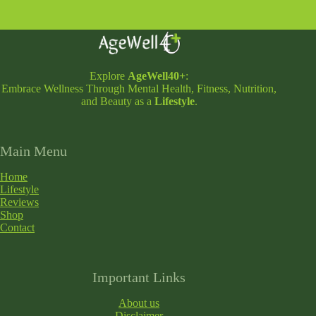
Explore
AgeWell40+
:
Embrace Wellness Through Mental Health, Fitness, Nutrition,
and Beauty as a
Lifestyle
.
Main Menu
Home
Lifestyle
Reviews
Shop
Contact
Important Links
About us
Disclaimer