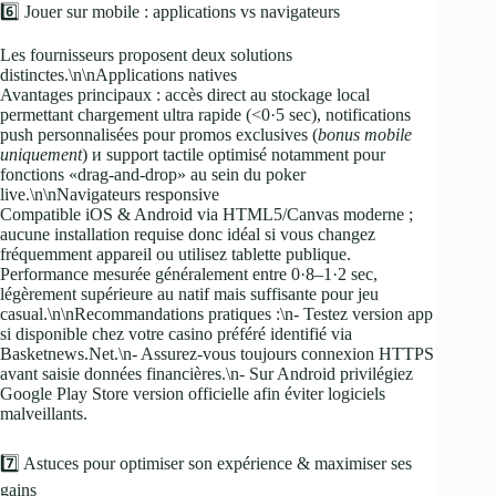
6️⃣ Jouer sur mobile : applications vs navigateurs
Les fournisseurs proposent deux solutions
distinctes.\n\nApplications natives
Avantages principaux : accès direct au stockage local
permettant chargement ultra rapide (<0·5 sec), notifications
push personnalisées pour promos exclusives (
bonus mobile
uniquement
) и support tactile optimisé notamment pour
fonctions «drag‑and‑drop» au sein du poker
live.\n\nNavigateurs responsive
Compatible iOS & Android via HTML5/Canvas moderne ;
aucune installation requise donc idéal si vous changez
fréquemment appareil ou utilisez tablette publique.
Performance mesurée généralement entre 0·8–1·2 sec,
légèrement supérieure au natif mais suffisante pour jeu
casual.\n\nRecommandations pratiques :\n- Testez version app
si disponible chez votre casino préféré identifié via
Basketnews.Net.\n- Assurez-vous toujours connexion HTTPS
avant saisie données financières.\n- Sur Android privilégiez
Google Play Store version officielle afin éviter logiciels
malveillants.
7️⃣ Astuces pour optimiser son expérience & maximiser ses
gains