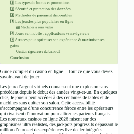
2️⃣ Les types de bonus et promotions
3️⃣ Sécurité et protection des données
4️⃣ Méthodes de paiement disponibles
5️⃣ Les jeuxles plus populaires en ligne
🎰 Machines à sous vidéo
6️⃣ Jouer sur mobile : applications vs navigateurs
7️⃣ Astuces pour optimiser son expérience & maximiser ses
gains
Gestion rigoureuse du bankroll
Conclusion
Guide complet du casino en ligne – Tout ce que vous devez
savoir avant de jouer
Les jeux d’argent virtuels connaissent une explosion sans
précédent depuis le début des années vingt‑et‑un. En quelques
clics, le joueur peut accéder à des centaines de tables et de
machines sans quitter son salon. Cette accessibilité
s’accompagne d’une concurrence féroce entre les opérateurs
qui rivalisent d’innovation pour attirer les parieurs français.
Les nouveaux casinos en ligne 2026 misent sur des
graphismes ultra réalistes, des jackpots progressifs dépassant le
million d’euros et des expériences live dealer intégrées