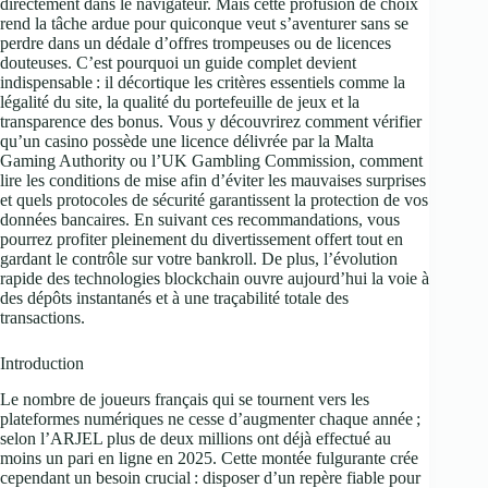
directement dans le navigateur. Mais cette profusion de choix
rend la tâche ardue pour quiconque veut s’aventurer sans se
perdre dans un dédale d’offres trompeuses ou de licences
douteuses. C’est pourquoi un guide complet devient
indispensable : il décortique les critères essentiels comme la
légalité du site, la qualité du portefeuille de jeux et la
transparence des bonus. Vous y découvrirez comment vérifier
qu’un casino possède une licence délivrée par la Malta
Gaming Authority ou l’UK Gambling Commission, comment
lire les conditions de mise afin d’éviter les mauvaises surprises
et quels protocoles de sécurité garantissent la protection de vos
données bancaires. En suivant ces recommandations, vous
pourrez profiter pleinement du divertissement offert tout en
gardant le contrôle sur votre bankroll. De plus, l’évolution
rapide des technologies blockchain ouvre aujourd’hui la voie à
des dépôts instantanés et à une traçabilité totale des
transactions.
Introduction
Le nombre de joueurs français qui se tournent vers les
plateformes numériques ne cesse d’augmenter chaque année ;
selon l’ARJEL plus de deux millions ont déjà effectué au
moins un pari en ligne en 2025. Cette montée fulgurante crée
cependant un besoin crucial : disposer d’un repère fiable pour