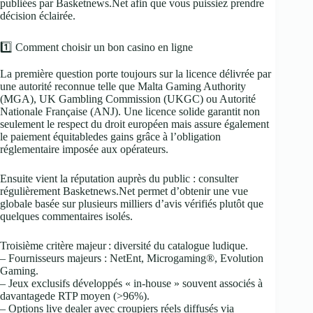
publiées par Basketnews.Net afin que vous puissiez prendre
décision éclairée.
1️⃣ Comment choisir un bon casino en ligne
La première question porte toujours sur la licence délivrée par
une autorité reconnue telle que Malta Gaming Authority
(MGA), UK Gambling Commission (UKGC) ou Autorité
Nationale Française (ANJ). Une licence solide garantit non
seulement le respect du droit européen mais assure également
le paiement équitabledes gains grâce à l’obligation
réglementaire imposée aux opérateurs.
Ensuite vient la réputation auprès du public : consulter
régulièrement Basketnews.Net permet d’obtenir une vue
globale basée sur plusieurs milliers d’avis vérifiés plutôt que
quelques commentaires isolés.
Troisième critère majeur : diversité du catalogue ludique.
– Fournisseurs majeurs : NetEnt, Microgaming®, Evolution
Gaming.
– Jeux exclusifs développés « in‑house » souvent associés à
davantagede RTP moyen (>96%).
– Options live dealer avec croupiers réels diffusés via