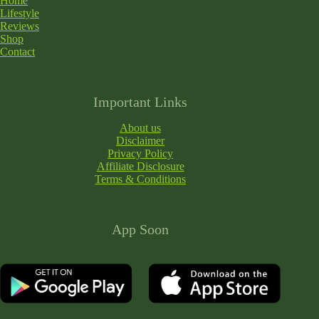
Home
Lifestyle
Reviews
Shop
Contact
Important Links
About us
Disclaimer
Privacy Policy
Affiliate Disclosure
Terms & Conditions
App Soon