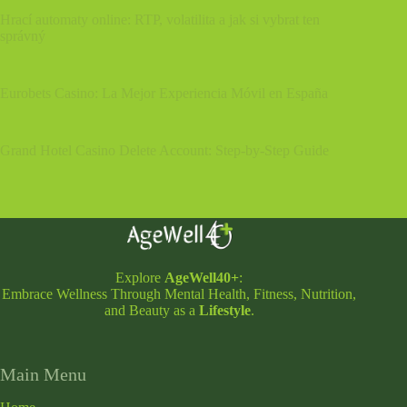
Hrací automaty online: RTP, volatilita a jak si vybrat ten
správný
Eurobets Casino: La Mejor Experiencia Móvil en España
Grand Hotel Casino Delete Account: Step‑by‑Step Guide
Explore
AgeWell40+
:
Embrace Wellness Through Mental Health, Fitness, Nutrition,
and Beauty as a
Lifestyle
.
Main Menu