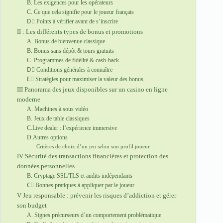
B. Les exigences pour les opérateurs
C. Ce que cela signifie pour le joueur français
D️⃣ Points à vérifier avant de s’inscrire
II : Les différents types de bonus et promotions
A. Bonus de bienvenue classique
B. Bonus sans dépôt & tours gratuits
C. Programmes de fidélité & cash‑back
D️⃣ Conditions générales à connaître
E️⃣ Stratégies pour maximiser la valeur des bonus
III Panorama des jeux disponibles sur un casino en ligne
moderne
A. Machines à sous vidéo
B. Jeux de table classiques
C.Live dealer : l’expérience immersive
D.Autres options
Critères de choix d’un jeu selon son profil joueur
IV Sécurité des transactions financières et protection des
données personnelles
B. Cryptage SSL/TLS et audits indépendants
C️⃣ Bonnes pratiques à appliquer par le joueur
V Jeu responsable : prévenir les risques d’addiction et gérer
son budget
A. Signes précurseurs d’un comportement problématique