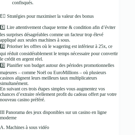
confisqués.
E️⃣ Stratégies pour maximiser la valeur des bonus
1️⃣ Lire attentivement chaque terme & condition afin d’éviter
les surprises désagréables comme un facteur trop élevé
appliqué aux seules machines à sous.
2️⃣ Prioriser les offres où le wagering est inférieur à 25x, ce
qui réduit considérablement le temps nécessaire pour convertir
le crédit en argent réel.
3️⃣ Planifier son budget autour des périodes promotionnelles
majeures – comme Noël ou EuroMillions – où plusieurs
casinos alignent leurs meilleurs taux multiplicateurs
simultanément.
En suivant ces trois étapes simples vous augmentez vos
chances d’extraire réellement profit du cadeau offert par votre
nouveau casino préféré.
III Panorama des jeux disponibles sur un casino en ligne
moderne
A. Machines à sous vidéo