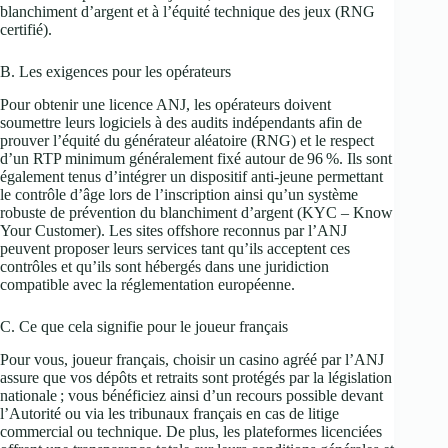
blanchiment d’argent et à l’équité technique des jeux (RNG
certifié).
B. Les exigences pour les opérateurs
Pour obtenir une licence ANJ, les opérateurs doivent
soumettre leurs logiciels à des audits indépendants afin de
prouver l’équité du générateur aléatoire (RNG) et le respect
d’un RTP minimum généralement fixé autour de 96 %. Ils sont
également tenus d’intégrer un dispositif anti‑jeune permettant
le contrôle d’âge lors de l’inscription ainsi qu’un système
robuste de prévention du blanchiment d’argent (KYC – Know
Your Customer). Les sites offshore reconnus par l’ANJ
peuvent proposer leurs services tant qu’ils acceptent ces
contrôles et qu’ils sont hébergés dans une juridiction
compatible avec la réglementation européenne.
C. Ce que cela signifie pour le joueur français
Pour vous, joueur français, choisir un casino agréé par l’ANJ
assure que vos dépôts et retraits sont protégés par la législation
nationale ; vous bénéficiez ainsi d’un recours possible devant
l’Autorité ou via les tribunaux français en cas de litige
commercial ou technique. De plus, les plateformes licenciées