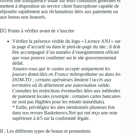
offrent une transparence totale sur leurs conditions générales et
mettent à disposition un service client francophone capable de
répondre rapidement aux réclamations liées aux paiements ou
aux bonus non honorés.
D️⃣ Points à vérifier avant de s’inscrire
Vérifiez la présence visible du logo « Licence ANJ » sur
la page d’accueil ou dans le pied‑de‑page du site ; il doit
être accompagné d’un numéro d’enregistrement officiel
que vous pouvez confirmer sur le site gouvernemental
dédié.
Assurez‑vous que le casino accepte uniquement les
joueurs domiciliés en France métropolitaine ou dans les
DOM‑TO ; certains opérateurs limitent l’accès aux
territoires où ils détiennent une autorisation valide.
Consultez les restrictions éventuelles liées aux méthodes
de paiement locales (exemple : certaines cartes bancaires
ne sont pas éligibles pour les retraits immédiats).
* Enfin, privilégiez les sites mentionnés plusieurs fois
dans nos revues Basketnews.Net qui ont reçu une note
supérieure à 4/5 sur la conformité légale.
II : Les différents types de bonus et promotions