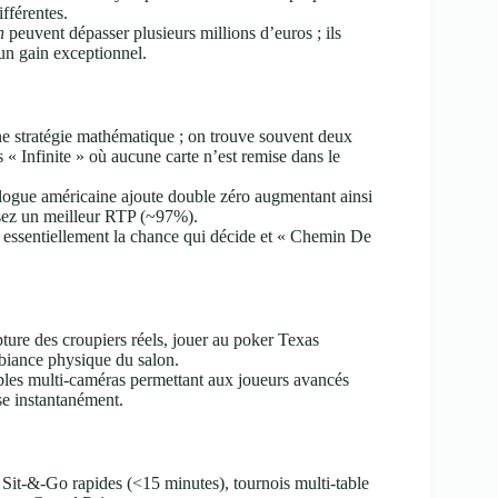
fférentes.
h
peuvent dépasser plusieurs millions d’euros ; ils
 un gain exceptionnel.
une stratégie mathématique ; on trouve souvent deux
 « Infinite » où aucune carte n’est remise dans le
logue américaine ajoute double zéro augmentant ainsi
isez un meilleur RTP (~97%).
t essentiellement la chance qui décide et « Chemin De
ure des croupiers réels, jouer au poker Texas
biance physique du salon.
es multi‑caméras permettant aux joueurs avancés
se instantanément.
 Sit‑&‑Go rapides (<15 minutes), tournois multi‑table