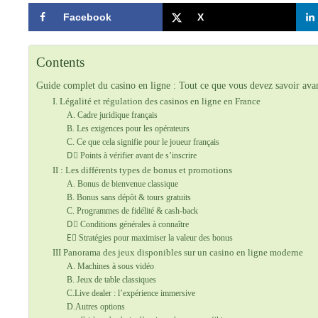
Facebook
X
Contents
Guide complet du casino en ligne : Tout ce que vous devez savoir ava
I. Légalité et régulation des casinos en ligne en France
A. Cadre juridique français
B. Les exigences pour les opérateurs
C. Ce que cela signifie pour le joueur français
D️⃣ Points à vérifier avant de s’inscrire
II : Les différents types de bonus et promotions
A. Bonus de bienvenue classique
B. Bonus sans dépôt & tours gratuits
C. Programmes de fidélité & cash‑back
D️⃣ Conditions générales à connaître
E️⃣ Stratégies pour maximiser la valeur des bonus
III Panorama des jeux disponibles sur un casino en ligne moderne
A. Machines à sous vidéo
B. Jeux de table classiques
C.Live dealer : l’expérience immersive
D.Autres options