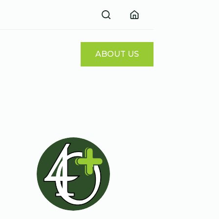
ABOUT US