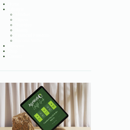
Home
Lifestyle
Mindset
Fitness
Nutrition
Beauty
Financial Freedom
Success Stories
Reviews
Shop
Contact