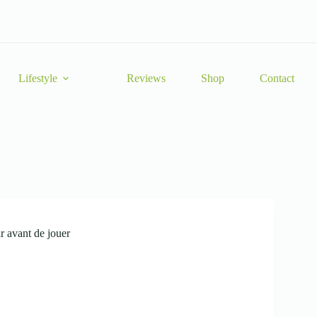
Lifestyle
Reviews
Shop
Contact
r avant de jouer