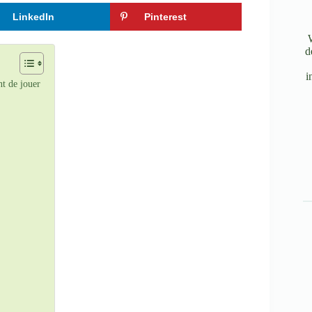
LinkedIn
Pinterest
d
i
nt de jouer