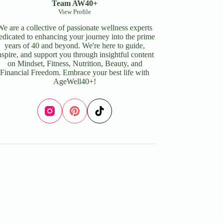
Team AW40+
View Profile
We are a collective of passionate wellness experts
edicated to enhancing your journey into the prime
years of 40 and beyond. We're here to guide,
nspire, and support you through insightful content
on Mindset, Fitness, Nutrition, Beauty, and
Financial Freedom. Embrace your best life with
AgeWell40+!