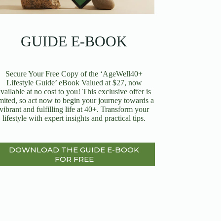
GUIDE E-BOOK
Secure Your Free Copy of the ‘AgeWell40+
Lifestyle Guide’ eBook Valued at $27, now
available at no cost to you! This exclusive offer is
imited, so act now to begin your journey towards a
vibrant and fulfilling life at 40+. Transform your
lifestyle with expert insights and practical tips.
DOWNLOAD THE GUIDE E-BOOK
FOR FREE