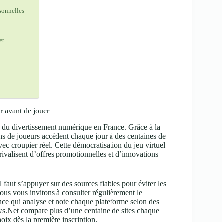
rsonnelles
et
r avant de jouer
 du divertissement numérique en France. Grâce à la
ns de joueurs accèdent chaque jour à des centaines de
vec croupier réel. Cette démocratisation du jeu virtuel
ivalisent d’offres promotionnelles et d’innovations
 faut s’appuyer sur des sources fiables pour éviter les
ous vous invitons à consulter régulièrement le
rence qui analyse et note chaque plateforme selon des
news.Net compare plus d’une centaine de sites chaque
hoix dès la première inscription.