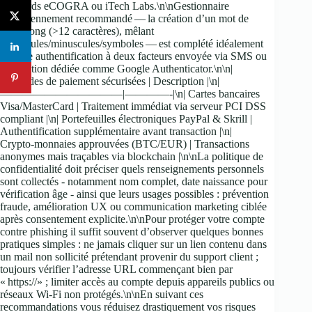
standards eCOGRA ou iTech Labs.\n\nGestionnaire
quotidiennement recommandé — la création d’un mot de
passe long (>12 caractères), mêlant
majuscules/minuscules/symboles — est complété idéalement
par une authentification à deux facteurs envoyée via SMS ou
application dédiée comme Google Authenticator.\n\n|
Méthodes de paiement sécurisées | Description |\n|
———————————|————-|\n| Cartes bancaires
Visa/MasterCard | Traitement immédiat via serveur PCI DSS
compliant |\n| Portefeuilles électroniques PayPal & Skrill |
Authentification supplémentaire avant transaction |\n|
Crypto‑monnaies approuvées (BTC/EUR) | Transactions
anonymes mais traçables via blockchain |\n\nLa politique de
confidentialité doit préciser quels renseignements personnels
sont collectés ‑ notamment nom complet, date naissance pour
vérification âge ‑ ainsi que leurs usages possibles : prévention
fraude, amélioration UX ou communication marketing ciblée
après consentement explicite.\n\nPour protéger votre compte
contre phishing il suffit souvent d’observer quelques bonnes
pratiques simples : ne jamais cliquer sur un lien contenu dans
un mail non sollicité prétendant provenir du support client ;
toujours vérifier l’adresse URL commençant bien par
« https://» ; limiter accès au compte depuis appareils publics ou
réseaux Wi‑Fi non protégés.\n\nEn suivant ces
recommandations vous réduisez drastiquement vos risques