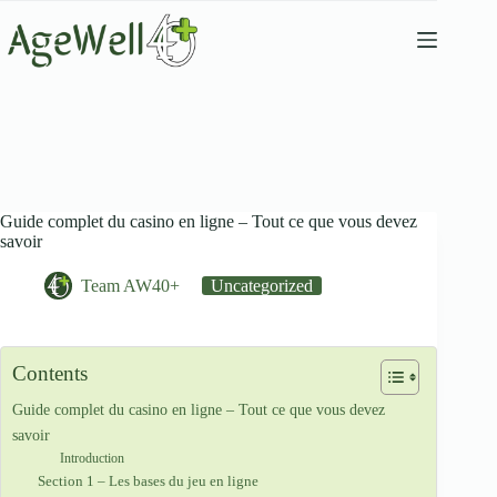
Skip
to
content
Guide complet du casino en ligne – Tout ce que vous devez
savoir
Team AW40+
Uncategorized
Contents
Guide complet du casino en ligne – Tout ce que vous devez
savoir
Introduction
Section 1 – Les bases du jeu en ligne