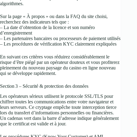
algorithmes.
Sur la page « À propos » ou dans la FAQ du site choisi,
recherchez des indicateurs tels que :
– La date d’obtention de la licence et son numéro
d’enregistrement
– Les partenaires bancaires ou processeurs de paiement utilisés
– Les procédures de vérification KYC clairement expliquées
En suivant ces critères vous réduirez considérablement le
risque d’être piégé par un opérateur douteux et vous profiterez
pleinement du nouveau paysage du casino en ligne nouveau
qui se développe rapidement.
Section 3 – Sécurité & protection des données
Les opérateurs sérieux utilisent le protocole SSL/TLS pour
chiffrer toutes les communications entre votre navigateur et
leurs serveurs. Ce cryptage empêche toute interception tierce
lors du transfert d’informations personnelles ou financières.
Un cadenas vert dans la barre d’adresse indique généralement
que le certificat est valide et à jour.
Les procédures KYC (Know Your Customer) et AML