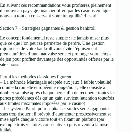
En suivant ces recommandations vous profiterez pleinement
du nouveau paysage financier offert par les casinos en ligne
nouveau tout en conservant votre tranquillité d’esprit.
Section 7 – Stratégies gagnantes & gestion bankroll
Le concept fondamental reste simple : ne jamais miser plus
que ce que l’on peut se permettre de perdre. Une gestion
rigoureuse de votre bankroll vous évite l’épuisement
prématuré lors d’une mauvaise série et prolonge votre temps
de jeu pour profiter davantage des opportunités offertes par le
site choisi.
Parmi les méthodes classiques figurent :
– La méthode Martingale adaptée aux jeux à faible volatilité
comme la roulette européenne rouge/noir ; elle consiste à
doubler sa mise après chaque perte afin de récupérer toutes les
pertes précédentes dès qu’un gain survient (attention toutefois
aux limites maximales imposées par le casino)
– Le système Paroli pour capitaliser sur les séries gagnantes
sans trop risquer ; il prévoit d’augmenter progressivement sa
mise après chaque victoire tout en fixant un plafond (par
exemple trois victoires consécutives) puis revenir à la mise
initiale