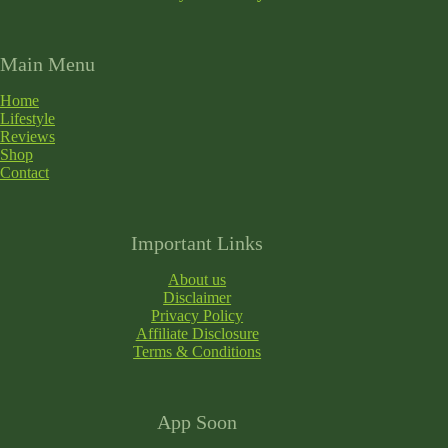
Main Menu
Home
Lifestyle
Reviews
Shop
Contact
Important Links
About us
Disclaimer
Privacy Policy
Affiliate Disclosure
Terms & Conditions
App Soon