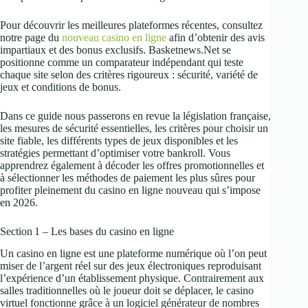
Pour découvrir les meilleures plateformes récentes, consultez
notre page du
nouveau casino en ligne
afin d’obtenir des avis
impartiaux et des bonus exclusifs. Basketnews.Net se
positionne comme un comparateur indépendant qui teste
chaque site selon des critères rigoureux : sécurité, variété de
jeux et conditions de bonus.
Dans ce guide nous passerons en revue la législation française,
les mesures de sécurité essentielles, les critères pour choisir un
site fiable, les différents types de jeux disponibles et les
stratégies permettant d’optimiser votre bankroll. Vous
apprendrez également à décoder les offres promotionnelles et
à sélectionner les méthodes de paiement les plus sûres pour
profiter pleinement du casino en ligne nouveau qui s’impose
en 2026.
Section 1 – Les bases du casino en ligne
Un casino en ligne est une plateforme numérique où l’on peut
miser de l’argent réel sur des jeux électroniques reproduisant
l’expérience d’un établissement physique. Contrairement aux
salles traditionnelles où le joueur doit se déplacer, le casino
virtuel fonctionne grâce à un logiciel générateur de nombres