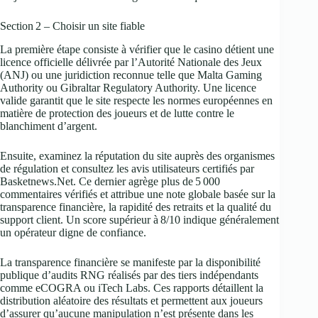
Section 2 – Choisir un site fiable
La première étape consiste à vérifier que le casino détient une
licence officielle délivrée par l’Autorité Nationale des Jeux
(ANJ) ou une juridiction reconnue telle que Malta Gaming
Authority ou Gibraltar Regulatory Authority. Une licence
valide garantit que le site respecte les normes européennes en
matière de protection des joueurs et de lutte contre le
blanchiment d’argent.
Ensuite, examinez la réputation du site auprès des organismes
de régulation et consultez les avis utilisateurs certifiés par
Basketnews.Net. Ce dernier agrège plus de 5 000
commentaires vérifiés et attribue une note globale basée sur la
transparence financière, la rapidité des retraits et la qualité du
support client. Un score supérieur à 8/10 indique généralement
un opérateur digne de confiance.
La transparence financière se manifeste par la disponibilité
publique d’audits RNG réalisés par des tiers indépendants
comme eCOGRA ou iTech Labs. Ces rapports détaillent la
distribution aléatoire des résultats et permettent aux joueurs
d’assurer qu’aucune manipulation n’est présente dans les