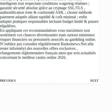
intelligents tout respectant conditions wagering réalistes ;
garantir sécurité absolue grâce au cryptage SSL/TLS ,
authentification forte & conformité AML ; choisir méthode
paiement adaptée alliant rapidité & coût minimal ; enfin
adopter pratiques responsables incluant budget limité & pauses
régulières.
En appliquant ces recommandations vous maximisez non
seulement vos chances divertissantes mais surtout minimisez
risques financiers ou personnels associés au gambling online.
N’oubliez pas consulter régulièrement Basketnews.Net afin
rester informé(e) des nouvelles offres exclusives ,
changements réglementaires français ainsi que avis actualisés
concernant le meilleur casino online 2026.
PREVIOUS
NEXT