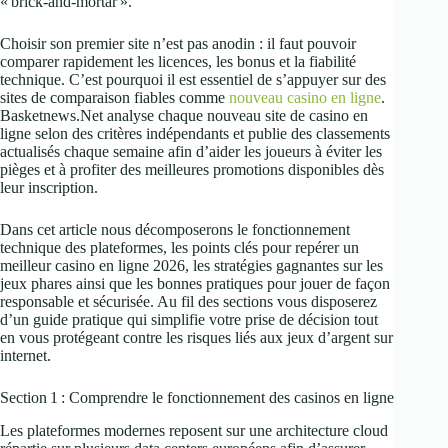
« brick‑and‑mortar ».
Choisir son premier site n’est pas anodin : il faut pouvoir
comparer rapidement les licences, les bonus et la fiabilité
technique. C’est pourquoi il est essentiel de s’appuyer sur des
sites de comparaison fiables comme
nouveau casino en ligne
.
Basketnews.Net analyse chaque nouveau site de casino en
ligne selon des critères indépendants et publie des classements
actualisés chaque semaine afin d’aider les joueurs à éviter les
pièges et à profiter des meilleures promotions disponibles dès
leur inscription.
Dans cet article nous décomposerons le fonctionnement
technique des plateformes, les points clés pour repérer un
meilleur casino en ligne 2026, les stratégies gagnantes sur les
jeux phares ainsi que les bonnes pratiques pour jouer de façon
responsable et sécurisée. Au fil des sections vous disposerez
d’un guide pratique qui simplifie votre prise de décision tout
en vous protégeant contre les risques liés aux jeux d’argent sur
internet.
Section 1 : Comprendre le fonctionnement des casinos en ligne
Les plateformes modernes reposent sur une architecture cloud