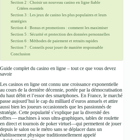
Section 2 : Choisir un nouveau casino en ligne fiable
Critères essentiels
Section 3 : Les jeux de casino les plus populaires et leurs
stratégies
Section 4 : Bonus et promotions : comment les maximiser
Section 5 : Sécurité et protection des données personnelles
Section 6 : Méthodes de paiement et retraits rapides
Section 7 : Conseils pour jouer de manière responsable
Conclusion
Guide complet du casino en ligne – tout ce que vous devez
savoir
Les casinos en ligne ont connu une croissance exponentielle
au cours de la dernière décennie, portée par la démocratisation
du haut débit et l’essor des smartphones. En France, le marché
passe aujourd’hui le cap du milliard d’euros annuels et attire
aussi bien les joueurs occasionnels que les passionnés de
stratégie. Cette popularité s’explique par la diversité des
offres — machines à sous ultra‑graphiques, tables de roulette
en direct et tournois de poker virtuel—qui permettent de jouer
depuis le salon ou le métro sans se déplacer dans un
établissement physique traditionnellement appelé