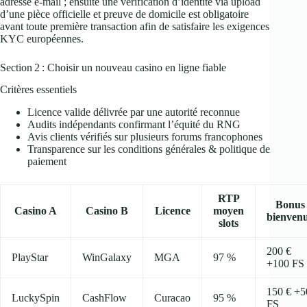
adresse e‑mail ; ensuite une vérification d’identité via upload
d’une pièce officielle et preuve de domicile est obligatoire
avant toute première transaction afin de satisfaire les exigences
KYC européennes.
Section 2 : Choisir un nouveau casino en ligne fiable
Critères essentiels
Licence valide délivrée par une autorité reconnue
Audits indépendants confirmant l’équité du RNG
Avis clients vérifiés sur plusieurs forums francophones
Transparence sur les conditions générales & politique de
paiement
RTP
Bonus
Casino A
Casino B
Licence
moyen
bienven
slots
200 €
PlayStar
WinGalaxy
MGA
97 %
+100 FS
150 € +5
LuckySpin
CashFlow
Curacao
95 %
FS