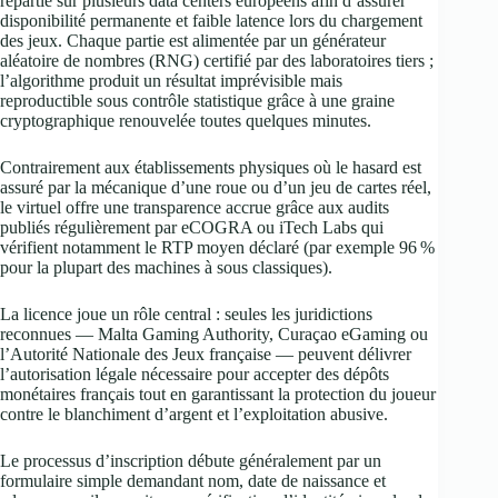
répartie sur plusieurs data centers européens afin d’assurer
disponibilité permanente et faible latence lors du chargement
des jeux. Chaque partie est alimentée par un générateur
aléatoire de nombres (RNG) certifié par des laboratoires tiers ;
l’algorithme produit un résultat imprévisible mais
reproductible sous contrôle statistique grâce à une graine
cryptographique renouvelée toutes quelques minutes.
Contrairement aux établissements physiques où le hasard est
assuré par la mécanique d’une roue ou d’un jeu de cartes réel,
le virtuel offre une transparence accrue grâce aux audits
publiés régulièrement par eCOGRA ou iTech Labs qui
vérifient notamment le RTP moyen déclaré (par exemple 96 %
pour la plupart des machines à sous classiques).
La licence joue un rôle central : seules les juridictions
reconnues — Malta Gaming Authority, Curaçao eGaming ou
l’Autorité Nationale des Jeux française — peuvent délivrer
l’autorisation légale nécessaire pour accepter des dépôts
monétaires français tout en garantissant la protection du joueur
contre le blanchiment d’argent et l’exploitation abusive.
Le processus d’inscription débute généralement par un
formulaire simple demandant nom, date de naissance et