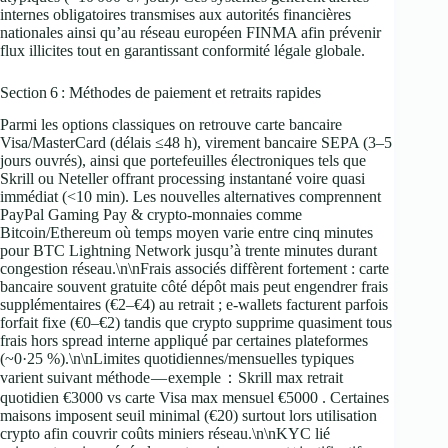
internes obligatoires transmises aux autorités financières
nationales ainsi qu’au réseau européen FINMA afin prévenir
flux illicites tout en garantissant conformité légale globale.
Section 6 : Méthodes de paiement et retraits rapides
Parmi les options classiques on retrouve carte bancaire
Visa/MasterCard (délais ≤48 h), virement bancaire SEPA (3–5
jours ouvrés), ainsi que portefeuilles électroniques tels que
Skrill ou Neteller offrant processing instantané voire quasi
immédiat (<10 min). Les nouvelles alternatives comprennent
PayPal Gaming Pay & crypto-monnaies comme
Bitcoin/Ethereum où temps moyen varie entre cinq minutes
pour BTC Lightning Network jusqu’à trente minutes durant
congestion réseau.\n\nFrais associés diffèrent fortement : carte
bancaire souvent gratuite côté dépôt mais peut engendrer frais
supplémentaires (€2–€4) au retrait ; e-wallets facturent parfois
forfait fixe (€0–€2) tandis que crypto supprime quasiment tous
frais hors spread interne appliqué par certaines plateformes
(~0·25 %).\n\nLimites quotidiennes/mensuelles typiques
varient suivant méthode — exemple ：Skrill max retrait
quotidien €3000 vs carte Visa max mensuel €5000 . Certaines
maisons imposent seuil minimal (€20) surtout lors utilisation
crypto afin couvrir coûts miniers réseau.\n\nKYC lié