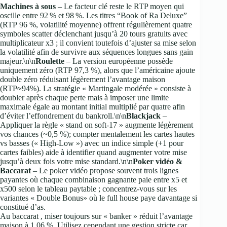
Machines à sous
– Le facteur clé reste le RTP moyen qui
oscille entre 92 % et 98 %. Les titres “Book of Ra Deluxe”
(RTP 96 %, volatilité moyenne) offrent régulièrement quatre
symboles scatter déclenchant jusqu’à 20 tours gratuits avec
multiplicateur x3 ; il convient toutefois d’ajuster sa mise selon
la volatilité afin de survivre aux séquences longues sans gain
majeur.\n\n
Roulette
– La version européenne possède
uniquement zéro (RTP 97,3 %), alors que l’américaine ajoute
double zéro réduisant légèrement l’avantage maison
(
RTP≈94%). La stratégie « Martingale modérée » consiste à
doubler après chaque perte mais à imposer une limite
maximale égale au montant initial multiplié par quatre afin
d’éviter l’effondrement du bankroll.\n\n
Blackjack
–
Appliquer la règle « stand on soft‑17 » augmente légèrement
vos chances (~0,5 %); compter mentalement les cartes hautes
vs basses (« High‑Low ») avec un indice simple (+1 pour
cartes faibles) aide à identifier quand augmenter votre mise
jusqu’à deux fois votre mise standard.\n\n
Poker vidéo &
Baccarat
– Le poker vidéo propose souvent trois lignes
payantes où chaque combinaison gagnante paie entre x5 et
x500 selon le tableau paytable ; concentrez‑vous sur les
variantes « Double Bonus» où le full house paye davantage si
constitué d’as.
Au baccarat , miser toujours sur « banker » réduit l’avantage
maison à
1,06 %. Utilisez cependant une gestion stricte car