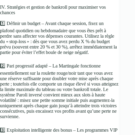
IV. Stratégies et gestion de bankroll pour maximiser vos
chances
1️⃣ Définir un budget – Avant chaque session, fixez un
plafond quotidien ou hebdomadaire que vous êtes prêt à
perdre sans affecter vos dépenses courantes. Utilisez la règle
du « stop‑loss » : dès que vous avez perdu X % du budget
prévu (souvent entre 20 % et 30 %), arrêtez immédiatement la
partie pour éviter l’effet boule de neige négatif.
2️⃣ Pari progressif adapté – La Martingale fonctionne
essentiellement sur la roulette rouge/noir tant que vous avez
une réserve suffisante pour doubler votre mise après chaque
perte ; toutefois elle comporte un risque élevé si vous atteignez
la limite maximale du tableau ou votre bankroll totale. Le
système Paroli inversé convient mieux aux slots à haute
volatilité : misez une petite somme initiale puis augmentez-la
uniquement après chaque gain jusqu’à atteindre trois victoires
consécutives, puis encaissez vos profits avant qu’une perte ne
survienne.
3️⃣ Exploitation intelligente des bonus – Les programmes VIP