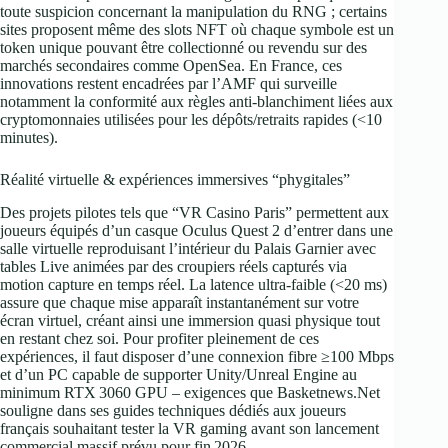
toute suspicion concernant la manipulation du RNG ; certains
sites proposent même des slots NFT où chaque symbole est un
token unique pouvant être collectionné ou revendu sur des
marchés secondaires comme OpenSea. En France, ces
innovations restent encadrées par l’AMF qui surveille
notamment la conformité aux règles anti‑blanchiment liées aux
cryptomonnaies utilisées pour les dépôts/retraits rapides (<10
minutes).
Réalité virtuelle & expériences immersives “phygitales”
Des projets pilotes tels que “VR Casino Paris” permettent aux
joueurs équipés d’un casque Oculus Quest 2 d’entrer dans une
salle virtuelle reproduisant l’intérieur du Palais Garnier avec
tables Live animées par des croupiers réels capturés via
motion capture en temps réel. La latence ultra‑faible (<20 ms)
assure que chaque mise apparaît instantanément sur votre
écran virtuel, créant ainsi une immersion quasi physique tout
en restant chez soi. Pour profiter pleinement de ces
expériences, il faut disposer d’une connexion fibre ≥100 Mbps
et d’un PC capable de supporter Unity/Unreal Engine au
minimum RTX 3060 GPU – exigences que Basketnews.Net
souligne dans ses guides techniques dédiés aux joueurs
français souhaitant tester la VR gaming avant son lancement
commercial massif prévu pour fin 2026.