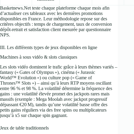
Basketnews.Net teste chaque plateforme chaque mois afin
d’actualiser ces tableaux avec les dernières promotions
disponibles en France. Leur méthodologie repose sur des
critères objectifs : temps de chargement, taux de conversion
dépôt‑retrait et satisfaction client mesurée par questionnaire
NPS.
III. Les différents types de jeux disponibles en ligne
Machines à sous vidéo & slots classiques
Les slots vidéo dominent le trafic grâce à leurs thèmes variés –
fantasy (« Gates of Olympus »), cinéma (« Jurassic
World™ Evolution ») ou culture pop (« Game of
Thrones™ Slots ») – ainsi qu’à leurs RTP moyens oscillant
entre 96 % et 98 %. La volatilité détermine la fréquence des
gains : une volatilité élevée promet des jackpots rares mais
massifs (exemple : Mega Moolah avec jackpot progressif
dépassant €20 M), tandis qu’une volatilité basse offre des
petits gains réguliers via des free spins ou multiplicateurs
jusqu’à x5 sur chaque spin gagnant.
Jeux de table traditionnels