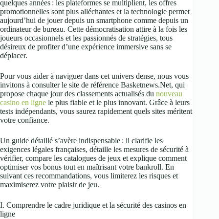
quelques années : les plateformes se multiplient, les offres
promotionnelles sont plus alléchantes et la technologie permet
aujourd’hui de jouer depuis un smartphone comme depuis un
ordinateur de bureau. Cette démocratisation attire à la fois les
joueurs occasionnels et les passionnés de stratégies, tous
désireux de profiter d’une expérience immersive sans se
déplacer.
Pour vous aider à naviguer dans cet univers dense, nous vous
invitons à consulter le site de référence Basketnews.Net, qui
propose chaque jour des classements actualisés du
nouveau
casino en ligne
le plus fiable et le plus innovant. Grâce à leurs
tests indépendants, vous saurez rapidement quels sites méritent
votre confiance.
Un guide détaillé s’avère indispensable : il clarifie les
exigences légales françaises, détaille les mesures de sécurité à
vérifier, compare les catalogues de jeux et explique comment
optimiser vos bonus tout en maîtrisant votre bankroll. En
suivant ces recommandations, vous limiterez les risques et
maximiserez votre plaisir de jeu.
I. Comprendre le cadre juridique et la sécurité des casinos en
ligne