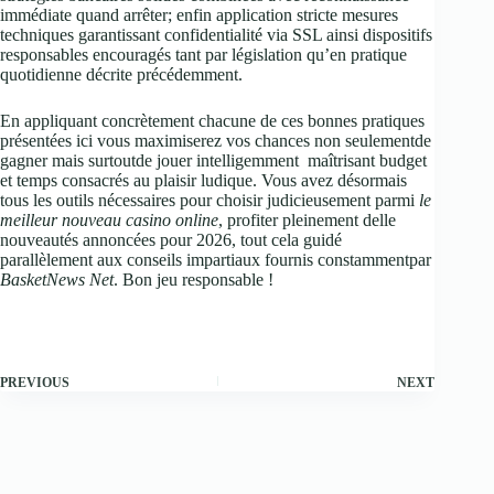
immédiate quand arrêter; enfin application stricte mesures
techniques garantissant confidentialité via SSL ainsi dispositifs
responsables encouragés tant par législation qu’en pratique
quotidienne décrite précédemment.
En appliquant concrètement chacune de ces bonnes pratiques
présentées ici vous maximiserez vos chances non seulementde
gagner mais surtoutde jouer intelligemment ­ maîtrisant budget
et temps consacrés au plaisir ludique.​ Vous avez désormais
tous les outils nécessaires pour choisir judicieusement parmi
le
meilleur nouveau casino online
, profiter pleinement delle
nouveautés annoncées pour 2026, tout cela guidé
parallèlement aux conseils impartiaux fournis constammentpar
BasketNews Net
. Bon jeu responsable !
PREVIOUS
NEXT