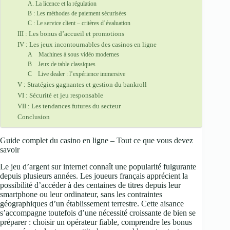
A. La licence et la régulation
B : Les méthodes de paiement sécurisées
C : Le service client – critères d’évaluation
III : Les bonus d’accueil et promotions
IV : Les jeux incontournables des casinos en ligne
A Machines à sous vidéo modernes
B Jeux de table classiques
C Live dealer : l’expérience immersive
V : Stratégies gagnantes et gestion du bankroll
VI : Sécurité et jeu responsable
VII : Les tendances futures du secteur
Conclusion
Guide complet du casino en ligne – Tout ce que vous devez
savoir
Le jeu d’argent sur internet connaît une popularité fulgurante
depuis plusieurs années. Les joueurs français apprécient la
possibilité d’accéder à des centaines de titres depuis leur
smartphone ou leur ordinateur, sans les contraintes
géographiques d’un établissement terrestre. Cette aisance
s’accompagne toutefois d’une nécessité croissante de bien se
préparer : choisir un opérateur fiable, comprendre les bonus