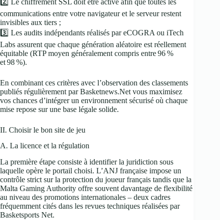
2️⃣ Le chiffrement SSL doit être activé afin que toutes les
communications entre votre navigateur et le serveur restent
invisibles aux tiers ;
3️⃣ Les audits indépendants réalisés par eCOGRA ou iTech
Labs assurent que chaque génération aléatoire est réellement
équitable (RTP moyen généralement compris entre 96 %
et 98 %).
En combinant ces critères avec l’observation des classements
publiés régulièrement par Basketnews.Net vous maximisez
vos chances d’intégrer un environnement sécurisé où chaque
mise repose sur une base légale solide.
II. Choisir le bon site de jeu
A. La licence et la régulation
La première étape consiste à identifier la juridiction sous
laquelle opère le portail choisi. L’ANJ française impose un
contrôle strict sur la protection du joueur français tandis que la
Malta Gaming Authority offre souvent davantage de flexibilité
au niveau des promotions internationales – deux cadres
fréquemment cités dans les revues techniques réalisées par
Basketsports Net.