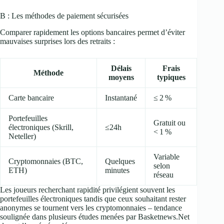
B : Les méthodes de paiement sécurisées
Comparer rapidement les options bancaires permet d’éviter
mauvaises surprises lors des retraits :
Délais
Frais
Méthode
moyens
typiques
Carte bancaire
Instantané
≤ 2 %
Portefeuilles
Gratuit ou
électroniques (Skrill,
≤24h
< 1 %
Neteller)
Variable
Cryptomonnaies (BTC,
Quelques
selon
ETH)
minutes
réseau
Les joueurs recherchant rapidité privilégient souvent les
portefeuilles électroniques tandis que ceux souhaitant rester
anonymes se tournent vers les cryptomonnaies – tendance
soulignée dans plusieurs études menées par Basketnews.Net