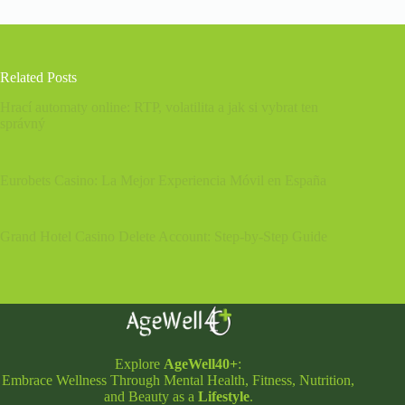
Related Posts
Hrací automaty online: RTP, volatilita a jak si vybrat ten
správný
Eurobets Casino: La Mejor Experiencia Móvil en España
Grand Hotel Casino Delete Account: Step‑by‑Step Guide
Explore
AgeWell40+
:
Embrace Wellness Through Mental Health, Fitness, Nutrition,
and Beauty as a
Lifestyle
.