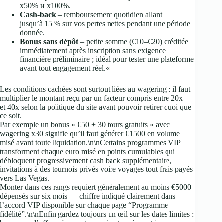
x50% и x100%.
Cash‑back
– remboursement quotidien allant
jusqu’à 15 % sur vos pertes nettes pendant une période
donnée.
Bonus sans dépôt
– petite somme (€10–€20) créditée
immédiatement après inscription sans exigence
financière préliminaire ; idéal pour tester une plateforme
avant tout engagement réel.«
Les conditions cachées sont surtout liées au wagering : il faut
multiplier le montant reçu par un facteur compris entre 20x
et 40x selon la politique du site avant pouvoir retirer quoi que
ce soit.
Par exemple un bonus « €50 + 30 tours gratuits » avec
wagering x30 signifie qu’il faut générer €1500 en volume
misé avant toute liquidation.\n\nCertains programmes VIP
transforment chaque euro misé en points cumulables qui
débloquent progressivement cash back supplémentaire,
invitations à des tournois privés voire voyages tout frais payés
vers Las Vegas.
Monter dans ces rangs requiert généralement au moins €5000
dépensés sur six mois — chiffre indiqué clairement dans
l’accord VIP disponible sur chaque page “Programme
fidélité”.\n\nEnfin gardez toujours un œil sur les dates limites :