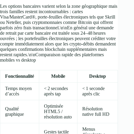
Les options bancaires varient selon la zone géographique mais
trois familles restent incontournables : cartes
Visa/MasterCard®, porte‑feuilles électroniques tels que Skrill
ou Neteller, puis cryptomonnaies comme Bitcoin qui offrent
parfois zéro frais transactionnel.\n\nEn général une demande
de retrait par carte bancaire est traitée sous 24–48 heures
ouvrées ; les portefeuilles électroniques peuvent créditer votre
compte immédiatement alors que les crypto‑débits demandent
quelques confirmations blockchain supplémentaires mais
restent rapides.\n\nComparaison rapide des plateformes
mobiles vs desktop
Fonctionnalité
Mobile
Desktop
Temps moyen
< 2 secondes
< 1 seconde
d’accès
après tap
après clic
Optimisée
Qualité
Résolution
HTML5 /
graphique
native full HD
résolution auto
Menus
Gestes tactile