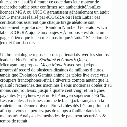
du casino : il suffit d’entrer ce code dans leur moteur de
recherche public pour confirmer son authenticité.\n\nLes
licences MGA ou UKGC garantissent généralement un audit
RNG mensuel réalisé par eCOGRA ou iTech Labs ; ces
certifications assurent que chaque tirage aléatoire suit
strictement le protocole « Random Number Generator ». Un
label eCOGRA ajouté aux pages « À propos » est donc un
gage sérieux que le jeu n’est pas truqué.\n\n### Sélection des
jeux et fournisseurs
Un bon catalogue repose sur des partenariats avec les studios
leaders : NetEnt offre
Starburst
et
Gonzo’s Quest
,
Microgaming propose
Mega Moolah
avec son jackpot
progressif record de plusieurs dizaines de millions d’euros,
tandis que Evolution Gaming anime les tables live avec vrais
croupiers francophones.\n\nLa diversité compte autant que la
qualité : recherchez des machines à sous modernes dotées d’au
moins cinq rouleaux, jusqu’à quatre cent vingt‑et‑un lignes
payantes (« paylines ») et un RTP moyen supérieur à 96 %.
Les variantes classiques comme le blackjack français ou la
roulette européenne doivent être visibles dès l’écran principal
afin que vous ne perdiez pas de temps à fouiller dans les
menus.\n\nAnalyse des méthodes de paiement sécurisées &
temps de retrait