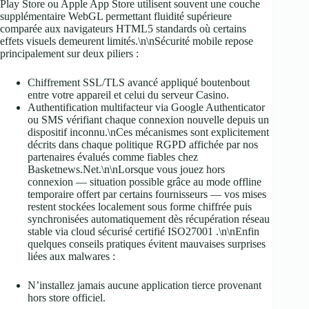
Play Store ou Apple App Store utilisent souvent une couche
supplémentaire WebGL permettant fluidité supérieure
comparée aux navigateurs HTML5 standards où certains
effets visuels demeurent limités.\n\nSécurité mobile repose
principalement sur deux piliers :
Chiffrement SSL/TLS avancé appliqué bout­en­bout
entre votre appareil et celui du serveur Casino.
Authentification multifacteur via Google Authenticator
ou SMS vérifiant chaque connexion nouvelle depuis un
dispositif inconnu.\nCes mécanismes sont explicitement
décrits dans chaque politique RGPD affichée par nos
partenaires évalués comme fiables chez
Basketnews.Net.\n\nLorsque vous jouez hors
connexion — situation possible grâce au mode offline
temporaire offert par certains fournisseurs — vos mises
restent stockées localement sous forme chiffrée puis
synchronisées automatiquement dès récupération réseau
stable via cloud sécurisé certifié ISO27001 .\n\nEnfin
quelques conseils pratiques évitent mauvaises surprises
liées aux malwares :
N’installez jamais aucune application tierce provenant
hors store officiel.