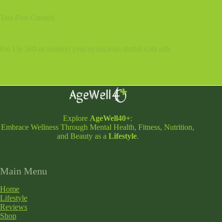
Test Post Created
Pin Up 360-ın sadəliyi yeni oyunçuları dərhal cəlb edir
Explore
AgeWell40+
:
Embrace Wellness Through Mental Health, Fitness, Nutrition,
and Beauty as a
Lifestyle
.
Main Menu
Home
Lifestyle
Reviews
Shop