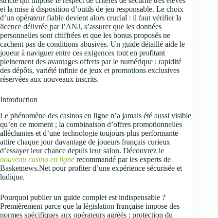
stricte qui impose le respect de critères de sécurité très élevés
et la mise à disposition d’outils de jeu responsable. Le choix
d’un opérateur fiable devient alors crucial : il faut vérifier la
licence délivrée par l’ANJ, s’assurer que les données
personnelles sont chiffrées et que les bonus proposés ne
cachent pas de conditions abusives. Un guide détaillé aide le
joueur à naviguer entre ces exigences tout en profitant
pleinement des avantages offerts par le numérique : rapidité
des dépôts, variété infinie de jeux et promotions exclusives
réservées aux nouveaux inscrits.
Introduction
Le phénomène des casinos en ligne n’a jamais été aussi visible
qu’en ce moment ; la combinaison d’offres promotionnelles
alléchantes et d’une technologie toujours plus performante
attire chaque jour davantage de joueurs français curieux
d’essayer leur chance depuis leur salon. Découvrez le
nouveau casino en ligne
recommandé par les experts de
Basketnews.Net pour profiter d’une expérience sécurisée et
ludique.
Pourquoi publier un guide complet est indispensable ?
Premièrement parce que la législation française impose des
normes spécifiques aux opérateurs agréés : protection du