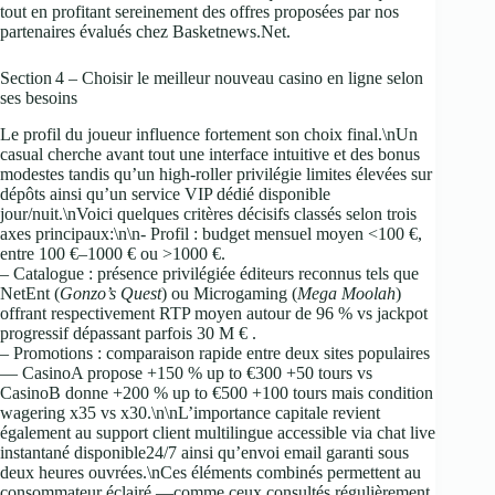
tout en profitant sereinement des offres proposées par nos
partenaires évalués chez Basketnews.Net.
Section 4 – Choisir le meilleur nouveau casino en ligne selon
ses besoins
Le profil du joueur influence fortement son choix final.\nUn
casual cherche avant tout une interface intuitive et des bonus
modestes tandis qu’un high‑roller privilégie limites élevées sur
dépôts ainsi qu’un service VIP dédié disponible
jour/nuit.\nVoici quelques critères décisifs classés selon trois
axes principaux:\n\n- Profil : budget mensuel moyen <100 €,
entre 100 €–1000 € ou >1000 €.
– Catalogue : présence privilégiée éditeurs reconnus tels que
NetEnt (
Gonzo’s Quest
) ou Microgaming (
Mega Moolah
)
offrant respectivement RTP moyen autour de 96 % vs jackpot
progressif dépassant parfois 30 M € .
– Promotions : comparaison rapide entre deux sites populaires
— CasinoA propose +150 % up to €300 +50 tours vs
CasinoB donne +200 % up to €500 +100 tours mais condition
wagering x35 vs x30.\n\nL’importance capitale revient
également au support client multilingue accessible via chat live
instantané disponible24/7 ainsi qu’envoi email garanti sous
deux heures ouvrées.\nCes éléments combinés permettent au
consommateur éclairé —comme ceux consultés régulièrement