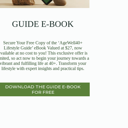
GUIDE E-BOOK
Secure Your Free Copy of the ‘AgeWell40+
Lifestyle Guide’ eBook Valued at $27, now
available at no cost to you! This exclusive offer is
imited, so act now to begin your journey towards a
vibrant and fulfilling life at 40+. Transform your
lifestyle with expert insights and practical tips.
DOWNLOAD THE GUIDE E-BOOK
FOR FREE