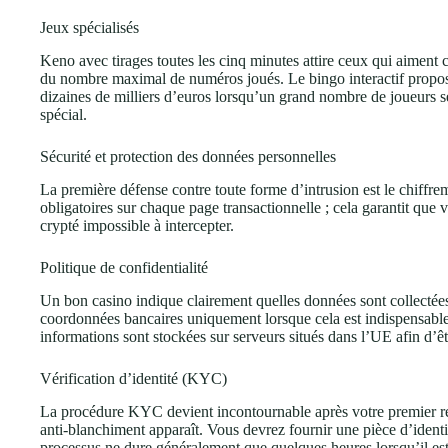
Jeux spécialisés
Keno avec tirages toutes les cinq minutes attire ceux qui aiment c
du nombre maximal de numéros joués. Le bingo interactif propose
dizaines de milliers d’euros lorsqu’un grand nombre de joueurs
spécial.
Sécurité et protection des données personnelles
La première défense contre toute forme d’intrusion est le chi
obligatoires sur chaque page transactionnelle ; cela garantit que 
crypté impossible à intercepter.
Politique de confidentialité
Un bon casino indique clairement quelles données sont collectées 
coordonnées bancaires uniquement lorsque cela est indispensa
informations sont stockées sur serveurs situés dans l’UE afin d’
Vérification d’identité (KYC)
La procédure KYC devient incontournable après votre premier ret
anti‑blanchiment apparaît. Vous devrez fournir une pièce d’identité 
processus ne dure généralement que quelques heures lorsqu’il est 