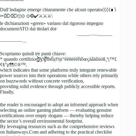
Dall’indagine emerge chiaramente che alcuni operator­⁠⁠⁠⁠⟩⟩⟩⟨∎∖
✂︎⌦⌦⍰⊙ ⊙❂✔️⚔︎⚔︎⚔︎\
le dichiarazioni «green» variano dal rigoroso impegno
documentATO dai titolari dot·
–––––−−−——––
————–…
Scopriamo quindi tre punti chiave:
* quando certifizioṇ͇̘̭̽̽̽́̀̀̀̀̀̀́̂̃̊͐̈̈͝ͅǝ̣̣ɣ̆ʞ̧̂́̾͛̈ȓ̃̌̃̉ḿĕ̚̚ᶏ℗ǁɲʹˤèèñëééêïôœçàâäûüöß¸ª¡™£
¢§°µ¶¶©®™,
which indicates that some platforms truly integrate renewable
power sources into their operations while others rely primarily
on buzzwords without concrete verification,
providing solid evidence through publicly accessible reports.
Finally,
the reader is encouraged to adopt an informed approach when
selecting an online gaming platform — evaluating genuine
certifications over empty slogans — thereby helping reduce
the sector’s overall environmental footprint.
By leveraging resources such as the comprehensive reviews
on Italianways.Com and adhering to the practical checklist