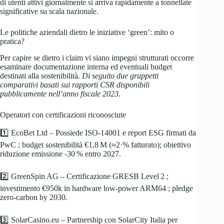
di utenti attivi giornalmente si arriva rapidamente a tonnellate
significative su scala nazionale.
Le politiche aziendali dietro le iniziative ‘green’: mito o
pratica?
Per capire se dietro i claim vi siano impegni strutturati occorre
esaminare documentazione interna ed eventuali budget
destinati alla sostenibilità.
Di seguito due gruppetti
comparativi basati sui rapporti CSR disponibili
pubblicamente nell’anno fiscale 2023.
Operatori con certificazioni riconosciute
1️⃣ EcoBet Ltd – Possiede ISO‑14001 e report ESG firmati da
PwC ; budget sostenibilità €1,8 M (≈2·% fatturato); obiettivo
riduzione emissione ‑30 % entro 2027.
2️⃣ GreenSpin AG – Certificazione GRESB Level 2 ;
investimento €950k in hardware low‑power ARM64 ; pledge
zero‐carbon by 2030.
3️⃣ SolarCasino.eu – Partnership con SolarCity Italia per