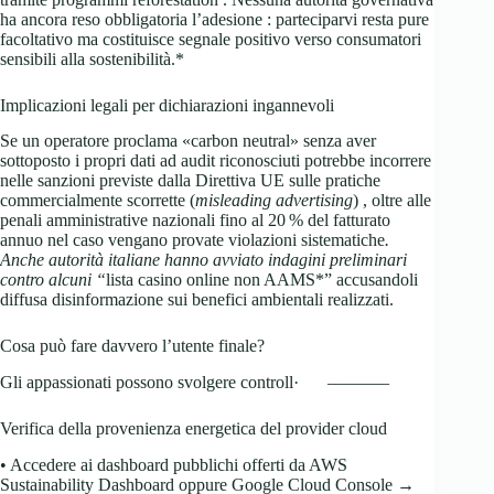
ha ancora reso obbligatoria l’adesione : parteciparvi resta pure
facoltativo ma costituisce segnale positivo verso consumatori
sensibili alla sostenibilità.*
Implicazioni legali per dichiarazioni ingannevoli
Se un operatore proclama «carbon neutral» senza aver
sottoposto i propri dati ad audit riconosciuti potrebbe incorrere
nelle sanzioni previste dalla Direttiva UE sulle pratiche
commercial​mente scorrette (
misleading advertising
) , oltre alle
penali amministrative nazionali fino al ‎20 % del fatturato
annuo nel caso vengano provate violazioni sistematiche
.
Anche autorità italiane hanno avviato indagini preliminari
contro alcuni “
lista casino online non AAMS*” accusandoli
diffusa disinformazion​​e sui benefici ambientali realizzati.
Cosa può fare davvero l’utente finale?
Verifica della provenienza energetica del provider cloud
• Accedere ai dashboard pubblichi offerti da AWS
Sustainability Dashboard oppure Google Cloud Console →