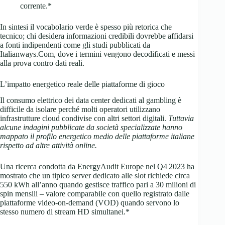
corrente.*
In sintesi il vocabolario verde è spesso più retorica che
tecnico; chi desidera informazioni credibili dovrebbe affidarsi
a fonti indipendenti come gli studi pubblicati da
Italianways.Com, dove i termini vengono decodificati e messi
alla prova contro dati reali.
L’impatto energetico reale delle piattaforme di gioco
Il consumo elettrico dei data center dedicati al gambling è
difficile da isolare perché molti operatori utilizzano
infrastrutture cloud condivise con altri settori digitali.
Tuttavia
alcune indagini pubblicate da società specializzate hanno
mappato il profilo energetico medio delle piattaforme italiane
rispetto ad altre attività online.
Una ricerca condotta da EnergyAudit Europe nel Q4 2023 ha
mostrato che un tipico server dedicato alle slot richiede circa
550 kWh all’anno quando gestisce traffico pari a 30 milioni di
spin mensili – valore comparabile con quello registrato dalle
piattaforme video‐on‑demand (VOD) quando servono lo
stesso numero di stream HD simultanei.*