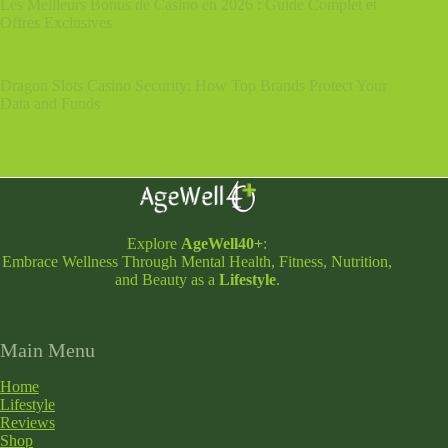
Les Meilleurs Bonus de Casino en 2026 : Guide Complet et
Offres Exclusives
Dragon Slots Casino Security: How Top Brands Protect Your
Data and Funds
Explore
AgeWell40+
:
Embrace Wellness Through Mental Health, Fitness, Nutrition,
and Beauty as a
Lifestyle
.
Main Menu
Home
Lifestyle
Reviews
Shop