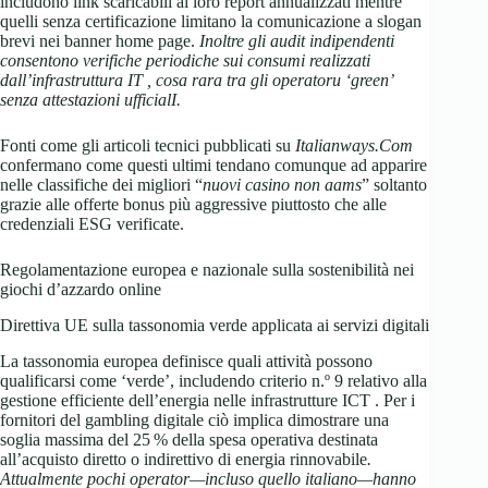
includono link scaricabili ai loro report annualizzati mentre
quelli senza certificazione limitano la comunicazione a slogan
brevi nei banner home page.
Inoltre gli audit indipendenti
consentono verifiche periodiche sui consumi realizzati
dall’infrastruttura IT , cosa rara tra gli operator​и ‘green’
senza attestazioni ufficialI.
Fonti come gli articoli tecnici pubblicati su
Italianways.Com
confermano come questi ultimi tendano comunque ad apparire
nelle classifiche dei migliori “
nuovi casino non aams
” soltanto
grazie alle offerte bonus più aggressive piuttosto che alle
credenziali ESG verificate.
Regolamentazione europea e nazionale sulla sostenibilità nei
giochi d’azzardo online
Direttiva UE sulla tassonomia verde applicata ai servizi digitali
La tassonomia europea definisce quali attività possono
qualificarsi come ‘verde’, includendo criterio n.º 9 relativo alla
gestione efficiente dell’energia nelle infrastrutture ICT . Per i
fornitori de​l gambling digitale ciò implica dimostrare una
soglia massima del ​25 % della spesa operativa destinata
all’acquisto diretto o indirettivo ­di energia rinnovabile
.
Attualmente pochi operator­⁠—incluso quello italiano—hanno