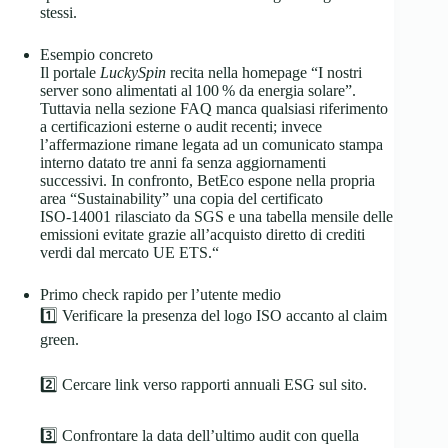
stessi.
Esempio concreto
Il portale
LuckySpin
recita nella homepage “I nostri
server sono alimentati al 100 % da energia solare”.
Tuttavia nella sezione FAQ manca qualsiasi riferimento
a certificazioni esterne o audit recenti; invece
l’affermazione rimane legata ad un comunicato stampa
interno datato tre anni fa senza aggiornamenti
successivi. In confronto, BetEco espone nella propria
area “Sustainability” una copia del certificato
ISO‑14001 rilasciato da SGS e una tabella mensile delle
emissioni evitate grazie all’acquisto diretto di crediti
verdi dal mercato UE ETS.“
Primo check rapido per l’utente medio
1️⃣ Verificare la presenza del logo ISO accanto al claim
green.
2️⃣ Cercare link verso rapporti annuali ESG sul sito.
3️⃣ Confrontare la data dell’ultimo audit con quella