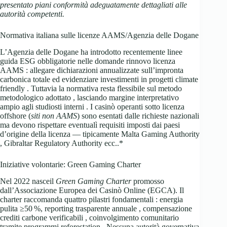
presentato piani conformità adeguatamente dettagliati alle
autorità competenti.
Normativa italiana sulle licenze AAMS/Agenzia delle Dogane
L’Agenzia delle Dogane ha introdotto recentemente linee
guida ESG obbligatorie nelle domande rinnovo licenza
AAMS : allegare dichiarazioni annualizzate sull’impronta
carbonica totale ed evidenziare investimenti in progetti climate
friendly . Tuttavia la normativa resta flessibile sul metodo
metodologico adottato , lasciando margine interpretativo
ampio agli studios​ti interni . I casinò operanti sotto licenza
offshore (
siti non AAMS
) sono esentati dalle richieste nazionali
ma devono rispettare eventual­⁠ì requisiti imposti dai paesi
d’origine della licenza — tipicamente Malta Gaming Authority
, Gibraltar Regulatory Authority ecc..*
Iniziative volontarie: Green Gaming Charter
Nel 2022 nasceil
Green Gaming Charter
promosso
dall’Associazione Europea dei Casinò Online (EGCA). Il
charter raccomanda quattro pilastri fondamentali : energia
pulita ≥50 %, reporting trasparente annuale , compensazione
crediti carbone verificabili , coinvolgimento comunitario
tramite programmi reforestation . Nessuna autorità governativa