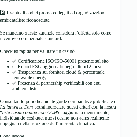
2️⃣ Eventuali codici promo collegati ad organˁizazzioni
ambientaliste riconosciute.
Se mancano queste garanzie considera l’offerta solo come
incentivo commerciale standard.​
Checklist rapida per valutare un casinò
✅ Certificazione ISO/ISO‑50001 presente sul sito
✅ Report ESG aggiornato negli ultimi12 mesi
✅ Trasparenza sui fornitori cloud & percentuale
renewable energy
✅ Presenza di partnership verificabili con enti
ambientalisti
Consultando periodicamente guide comparative pubblicate da
Italianways.Com
potrai incrociare questi criterî con la nostra
“
lista casino online non AAMS
” aggiornata mensilmente,
individuando così quei nuovi casino non aams realmente
impegnati nella riduzione dell’impronta climatica.
Conclusione