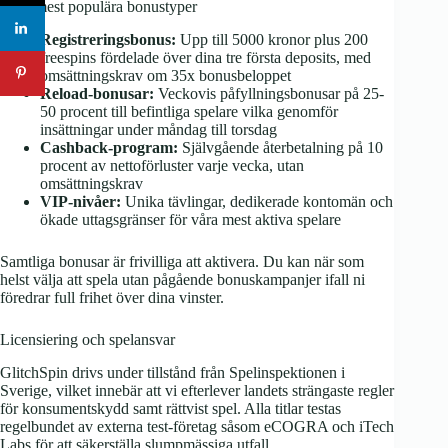
Våra mest populära bonustyper
Registreringsbonus:
Upp till 5000 kronor plus 200
freespins fördelade över dina tre första deposits, med
omsättningskrav om 35x bonusbeloppet
Reload-bonusar:
Veckovis påfyllningsbonusar på 25-
50 procent till befintliga spelare vilka genomför
insättningar under måndag till torsdag
Cashback-program:
Självgående återbetalning på 10
procent av nettoförluster varje vecka, utan
omsättningskrav
VIP-nivåer:
Unika tävlingar, dedikerade kontomän och
ökade uttagsgränser för våra mest aktiva spelare
Samtliga bonusar är frivilliga att aktivera. Du kan när som
helst välja att spela utan pågående bonuskampanjer ifall ni
föredrar full frihet över dina vinster.
Licensiering och spelansvar
GlitchSpin drivs under tillstånd från Spelinspektionen i
Sverige, vilket innebär att vi efterlever landets strängaste regler
för konsumentskydd samt rättvist spel. Alla titlar testas
regelbundet av externa test-företag såsom eCOGRA och iTech
Labs för att säkerställa slumpmässiga utfall.