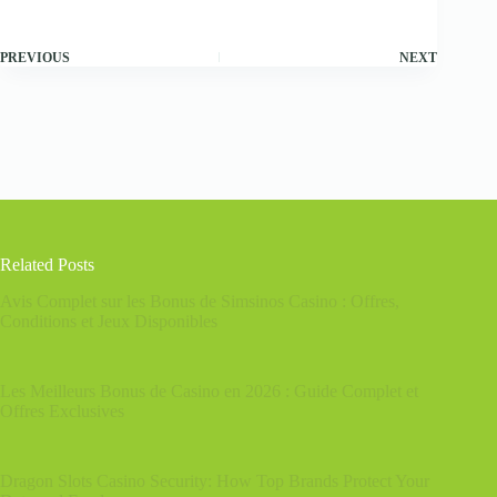
PREVIOUS
NEXT
Related Posts
Avis Complet sur les Bonus de Simsinos Casino : Offres,
Conditions et Jeux Disponibles
Les Meilleurs Bonus de Casino en 2026 : Guide Complet et
Offres Exclusives
Dragon Slots Casino Security: How Top Brands Protect Your