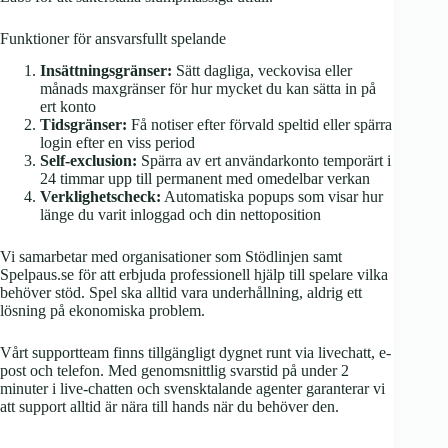
Funktioner för ansvarsfullt spelande
Insättningsgränser:
Sätt dagliga, veckovisa eller
månads maxgränser för hur mycket du kan sätta in på
ert konto
Tidsgränser:
Få notiser efter förvald speltid eller spärra
login efter en viss period
Self-exclusion:
Spärra av ert användarkonto temporärt i
24 timmar upp till permanent med omedelbar verkan
Verklighetscheck:
Automatiska popups som visar hur
länge du varit inloggad och din nettoposition
Vi samarbetar med organisationer som Stödlinjen samt
Spelpaus.se för att erbjuda professionell hjälp till spelare vilka
behöver stöd. Spel ska alltid vara underhållning, aldrig ett
lösning på ekonomiska problem.
Vårt supportteam finns tillgängligt dygnet runt via livechatt, e-
post och telefon. Med genomsnittlig svarstid på under 2
minuter i live-chatten och svensktalande agenter garanterar vi
att support alltid är nära till hands när du behöver den.