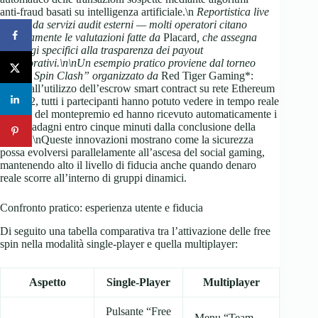
anti‑fraud basati su intelligenza artificiale.\n
Reportistica live
fornita da servizi audit esterni — molti operatori citano
positivamente le valutazioni fatte da
Placard
, che assegna
punteggi specifici alla trasparenza dei payout
collaborativi.\n\nUn esempio pratico proviene dal torneo
“Team Spin Clash” organizzato da
Red Tiger Gaming*:
grazie all’utilizzo dell’escrow smart contract su rete Ethereum
Layer‑2, tutti i partecipanti hanno potuto vedere in tempo reale
lo stato del montepremio ed hanno ricevuto automaticamente i
loro guadagni entro cinque minuti dalla conclusione della
sfida.\n\nQueste innovazioni mostrano come la sicurezza
possa evolversi parallelamente all’ascesa del social gaming,
mantenendo alto il livello di fiducia anche quando denaro
reale scorre all’interno di gruppi dinamici.
Confronto pratico: esperienza utente e fiducia
Di seguito una tabella comparativa tra l’attivazione delle free
spin nella modalità single‑player e quella multiplayer:
Aspetto
Single‑Player
Multiplayer
Pulsante “Free
Menu “Team