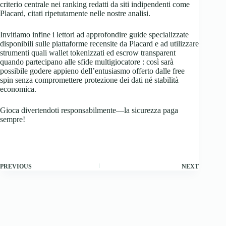
criterio centrale nei ranking redatti da siti indipendenti come
Placard, citati ripetutamente nelle nostre analisi.
Invitiamo infine i lettori ad approfondire guide specializzate
disponibili sulle piattaforme recensite da Placard e ad utilizzare
strumenti quali wallet tokenizzati ed escrow transparent
quando partecipano alle sfide multigiocatore : così sarà
possibile godere appieno dell’entusiasmo offerto dalle free
spin senza compromettere protezione dei dati né stabilità
economica.
Gioca divertendoti responsabilmente—la sicurezza paga
sempre!
PREVIOUS
NEXT