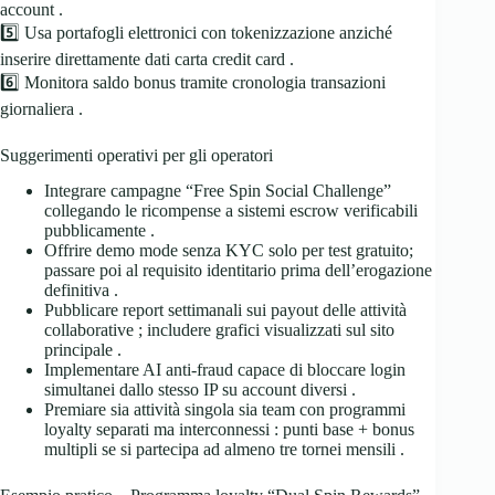
account .
5️⃣ Usa portafogli elettronici con tokenizzazione anziché
inserire direttamente dati carta credit card .
6️⃣ Monitora saldo bonus tramite cronologia transazioni
giornaliera .
Suggerimenti operativi per gli operatori
Integrare campagne “Free Spin Social Challenge”
collegando le ricompense a sistemi escrow verificabili
pubblicamente .
Offrire demo mode senza KYC solo per test gratuito;
passare poi al requisito identitario prima dell’erogazione
definitiva .
Pubblicare report settimanali sui payout delle attività
collaborative ; includere grafici visualizzati sul sito
principale .
Implementare AI anti‑fraud capace di bloccare login
simultanei dallo stesso IP su account diversi .
Premiare sia attività singola sia team con programmi
loyalty separati ma interconnessi : punti base + bonus
multipli se si partecipa ad almeno tre tornei mensili .