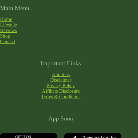
Main Menu
Home
Lifestyle
Reviews
Shop
Contact
Important Links
About us
Disclaimer
Privacy Policy
Affiliate Disclosure
Terms & Conditions
App Soon