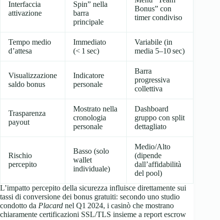
Interfaccia
Spin” nella
Bonus” con
attivazione
barra
timer condiviso
principale
Tempo medio
Immediato
Variabile (in
d’attesa
(< 1 sec)
media 5–10 sec)
Barra
Visualizzazione
Indicatore
progressiva
saldo bonus
personale
collettiva
Mostrato nella
Dashboard
Trasparenza
cronologia
gruppo con split
payout
personale
dettagliato
Medio/Alto
Basso (solo
Rischio
(dipende
wallet
percepito
dall’affidabilità
individuale)
del pool)
L’impatto percepito della sicurezza influisce direttamente sui
tassi di conversione dei bonus gratuiti: secondo uno studio
condotto da
Placard
nel Q1 2024, i casinò che mostrano
chiaramente certificazioni SSL/TLS insieme a report escrow