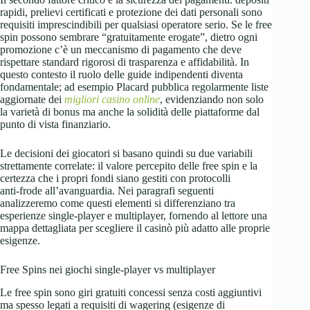
rapidi, prelievi certificati e protezione dei dati personali sono
requisiti imprescindibili per qualsiasi operatore serio. Se le free
spin possono sembrare “gratuitamente erogate”, dietro ogni
promozione c’è un meccanismo di pagamento che deve
rispettare standard rigorosi di trasparenza e affidabilità. In
questo contesto il ruolo delle guide indipendenti diventa
fondamentale; ad esempio Placard pubblica regolarmente liste
aggiornate dei
migliori casino online
, evidenziando non solo
la varietà di bonus ma anche la solidità delle piattaforme dal
punto di vista finanziario.
Le decisioni dei giocatori si basano quindi su due variabili
strettamente correlate: il valore percepito delle free spin e la
certezza che i propri fondi siano gestiti con protocolli
anti‑frode all’avanguardia. Nei paragrafi seguenti
analizzeremo come questi elementi si differenziano tra
esperienze single‑player e multiplayer, fornendo al lettore una
mappa dettagliata per scegliere il casinò più adatto alle proprie
esigenze.
Free Spins nei giochi single‑player vs multiplayer
Le free spin sono giri gratuiti concessi senza costi aggiuntivi
ma spesso legati a requisiti di wagering (esigenze di