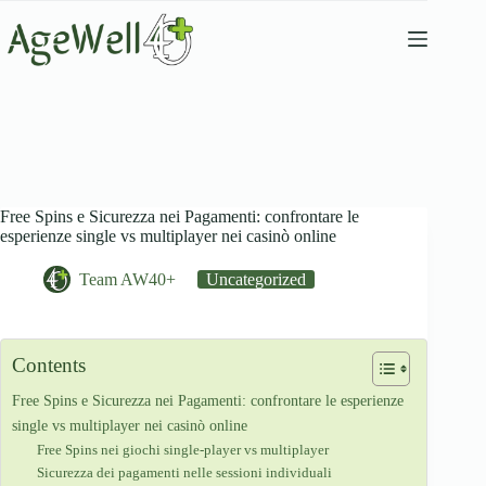
Skip
to
content
Free Spins e Sicurezza nei Pagamenti: confrontare le
esperienze single vs multiplayer nei casinò online
Team AW40+
Uncategorized
Contents
Free Spins e Sicurezza nei Pagamenti: confrontare le esperienze
single vs multiplayer nei casinò online
Free Spins nei giochi single‑player vs multiplayer
Sicurezza dei pagamenti nelle sessioni individuali