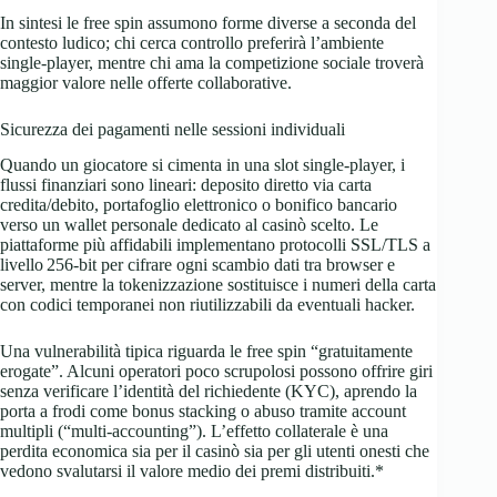
In sintesi le free spin assumono forme diverse a seconda del
contesto ludico; chi cerca controllo preferirà l’ambiente
single‑player, mentre chi ama la competizione sociale troverà
maggior valore nelle offerte collaborative.
Sicurezza dei pagamenti nelle sessioni individuali
Quando un giocatore si cimenta in una slot single‑player, i
flussi finanziari sono lineari: deposito diretto via carta
credita/debito, portafoglio elettronico o bonifico bancario
verso un wallet personale dedicato al casinò scelto. Le
piattaforme più affidabili implementano protocolli SSL/TLS a
livello 256‑bit per cifrare ogni scambio dati tra browser e
server, mentre la tokenizzazione sostituisce i numeri della carta
con codici temporanei non riutilizzabili da eventuali hacker.
Una vulnerabilità tipica riguarda le free spin “gratuitamente
erogate”. Alcuni operatori poco scrupolosi possono offrire giri
senza verificare l’identità del richiedente (KYC), aprendo la
porta a frodi come bonus stacking o abuso tramite account
multipli (“multi‑accounting”). L’effetto collaterale è una
perdita economica sia per il casinò sia per gli utenti onesti che
vedono svalutarsi il valore medio dei premi distribuiti.*