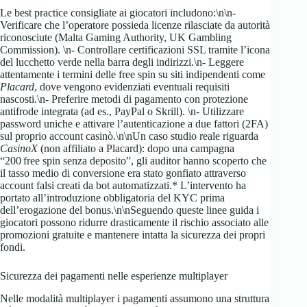
Le best practice consigliate ai giocatori includono:\n\n-
Verificare che l’operatore possieda licenze rilasciate da autorità
riconosciute (Malta Gaming Authority, UK Gambling
Commission). \n- Controllare certificazioni SSL tramite l’icona
del lucchetto verde nella barra degli indirizzi.\n- Leggere
attentamente i termini delle free spin su siti indipendenti come
Placard
, dove vengono evidenziati eventuali requisiti
nascosti.\n- Preferire metodi di pagamento con protezione
antifrode integrata (ad es., PayPal o Skrill). \n- Utilizzare
password uniche e attivare l’autenticazione a due fattori (2FA)
sul proprio account casinò.\n\nUn caso studio reale riguarda
CasinoX
(non affiliato a Placard): dopo una campagna
“200 free spin senza deposito”, gli auditor hanno scoperto che
il tasso medio di conversione era stato gonfiato attraverso
account falsi creati da bot automatizzati.* L’intervento ha
portato all’introduzione obbligatoria del KYC prima
dell’erogazione del bonus.\n\nSeguendo queste linee guida i
giocatori possono ridurre drasticamente il rischio associato alle
promozioni gratuite e mantenere intatta la sicurezza dei propri
fondi.
Sicurezza dei pagamenti nelle esperienze multiplayer
Nelle modalità multiplayer i pagamenti assumono una struttura