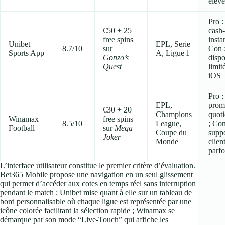
élevé
Pro :
€50 + 25
cash
free spins
insta
Unibet
EPL, Serie
8.7/10
sur
Con 
Sports App
A, Ligue 1
Gonzo’s
dispo
Quest
limit
iOS
Pro :
EPL,
prom
€30 + 20
Champions
quot
Winamax
free spins
8.5/10
League,
; Con
Football+
sur
Mega
Coupe du
supp
Joker
Monde
clien
parfo
L’interface utilisateur constitue le premier critère d’évaluation.
Bet365 Mobile propose une navigation en un seul glissement
qui permet d’accéder aux cotes en temps réel sans interruption
pendant le match ; Unibet mise quant à elle sur un tableau de
bord personnalisable où chaque ligue est représentée par une
icône colorée facilitant la sélection rapide ; Winamax se
démarque par son mode “Live‑Touch” qui affiche les