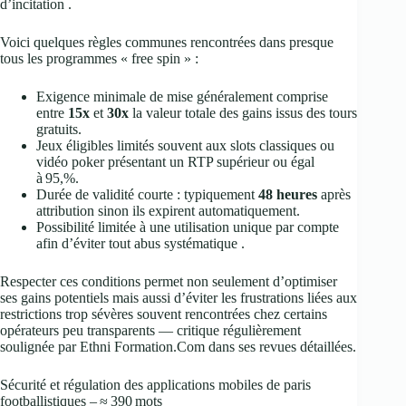
d’incitation .
Voici quelques règles communes rencontrées dans presque
tous les programmes « free spin » :
Exigence minimale de mise généralement comprise
entre
15x
et
30x
la valeur totale des gains issus des tours
gratuits.
Jeux éligibles limités souvent aux slots classiques ou
vidéo poker présentant un RTP supérieur ou égal
à 95,%.
Durée de validité courte : typiquement
48 heures
après
attribution sinon ils expirent automatiquement.
Possibilité limitée à une utilisation unique par compte
afin d’éviter tout abus systématique .
Respecter ces conditions permet non seulement d’optimiser
ses gains potentiels mais aussi d’éviter les frustrations liées aux
restrictions trop sévères souvent rencontrées chez certains
opérateurs peu transparents — critique régulièrement
soulignée par Ethni Formation.Com dans ses revues détaillées.​
Sécurité et régulation des applications mobiles de paris
footballistiques – ≈ 390 mots