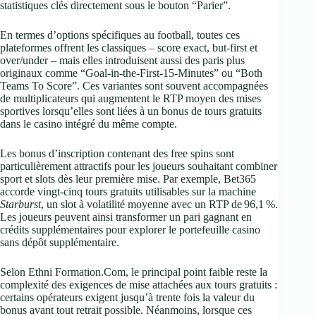
statistiques clés directement sous le bouton “Parier”.
En termes d’options spécifiques au football, toutes ces
plateformes offrent les classiques – score exact, but‑first et
over/under – mais elles introduisent aussi des paris plus
originaux comme “Goal‑in‑the‑First‑15‑Minutes” ou “Both
Teams To Score”. Ces variantes sont souvent accompagnées
de multiplicateurs qui augmentent le RTP moyen des mises
sportives lorsqu’elles sont liées à un bonus de tours gratuits
dans le casino intégré du même compte.
Les bonus d’inscription contenant des free spins sont
particulièrement attractifs pour les joueurs souhaitant combiner
sport et slots dès leur première mise. Par exemple, Bet365
accorde vingt‑cinq tours gratuits utilisables sur la machine
Starburst
, un slot à volatilité moyenne avec un RTP de 96,1 %.
Les joueurs peuvent ainsi transformer un pari gagnant en
crédits supplémentaires pour explorer le portefeuille casino
sans dépôt supplémentaire.
Selon Ethni Formation.Com, le principal point faible reste la
complexité des exigences de mise attachées aux tours gratuits :
certains opérateurs exigent jusqu’à trente fois la valeur du
bonus avant tout retrait possible. Néanmoins, lorsque ces