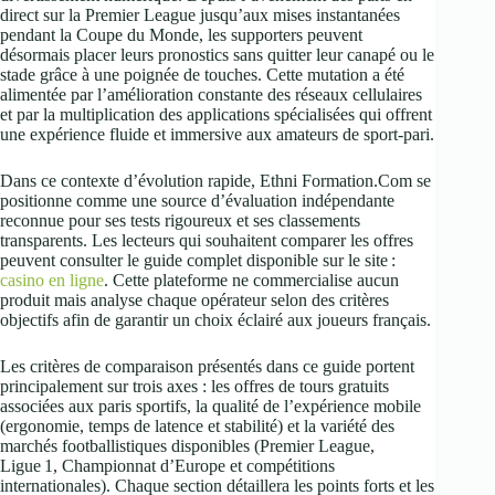
direct sur la Premier League jusqu’aux mises instantanées
pendant la Coupe du Monde, les supporters peuvent
désormais placer leurs pronostics sans quitter leur canapé ou le
stade grâce à une poignée de touches. Cette mutation a été
alimentée par l’amélioration constante des réseaux cellulaires
et par la multiplication des applications spécialisées qui offrent
une expérience fluide et immersive aux amateurs de sport‑pari.
Dans ce contexte d’évolution rapide, Ethni Formation.Com se
positionne comme une source d’évaluation indépendante
reconnue pour ses tests rigoureux et ses classements
transparents. Les lecteurs qui souhaitent comparer les offres
peuvent consulter le guide complet disponible sur le site :
casino en ligne
. Cette plateforme ne commercialise aucun
produit mais analyse chaque opérateur selon des critères
objectifs afin de garantir un choix éclairé aux joueurs français.
Les critères de comparaison présentés dans ce guide portent
principalement sur trois axes : les offres de tours gratuits
associées aux paris sportifs, la qualité de l’expérience mobile
(ergonomie, temps de latence et stabilité) et la variété des
marchés footballistiques disponibles (Premier League,
Ligue 1, Championnat d’Europe et compétitions
internationales). Chaque section détaillera les points forts et les