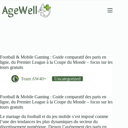
Skip
to
content
Football & Mobile Gaming : Guide comparatif des paris en
ligne, du Premier League à la Coupe du Monde – focus sur les
tours gratuits
Team AW40+
Uncategorized
Football & Mobile Gaming : Guide comparatif des paris en
ligne, du Premier League à la Coupe du Monde – focus sur les
tours gratuits
Le mariage du football et du jeu mobile s’est imposé comme
l’une des tendances les plus dynamiques du secteur du
divertissement numérique. Depuis l’avènement des paris en