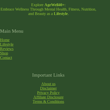
Explore
AgeWell40+
:
Embrace Wellness Through Mental Health, Fitness, Nutrition,
and Beauty as a
Lifestyle
.
Main Menu
Home
Lifestyle
Reviews
Shop
Contact
Important Links
About us
Disclaimer
Privacy Policy
Affiliate Disclosure
Terms & Conditions