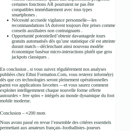
certaines fonctions AR pourraient ne pas être
compatibles immédiatement avec tous types
smartphones .
Nécessité accruede vigilance personnelle—les
recommandations IA doivent toujours être prises comme
conseils auxiliaires non contraignants .
Opportunité potentielled’obtenir davantagede tours
gratuits automatisés dès qu’une statistique clé est atteinte
durant match—déclenchant ainsi nouveau modèle
économique basésur micro-interactions plutôt que gros
jackpots classiques .
En conclusion , si vous suivez régulièrement nos analyses
publiées chez Ethni Formation.Com, vous resterez informé(e)
dès que ces technologies seront pleinement opérationnelles
parmi vos applications favorites —et vous saurez comment
exploiter intelligemment chaque nouvelle forme offerte
autourdes « free spins » intégrés au monde dynamique du foot
mobile moderne.​
Conclusion – ≈200 mots
Nous avons passé en revue l’ensemble des critères essentiels
permettant aux amateurs français­–footballistes­–joueurs