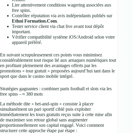
Lire attentivement conditions wagering associées aux
free spins.
Contrôler réputation via avis indépendants publiés sur
Ethni Formation.Com
.
Tester service client via chat live avant tout dépôt
important.
Vérifier compatibilité système iOS/Android selon votre
appareil préféré.
En suivant scrupuleusement ces points vous minimisez
considérablement tout risque lié aux arnaques numériques tout
en profitant pleinement des avantages offerts par les
promotions « tour gratuit » proposées aujourd’hui tant dans le
sport que dans le casino mobile intégré.​
Stratégies gagnantes : combiner paris football et slots via les
free spins – ≈ 380 mots
La méthode dite « bet‑and‑spin » consiste à placer
simultanément un pari sportif ciblé puis exploiter
immédiatement les tours gratuits reçus suite à cette mise afin
de maximiser son retour global sans augmenter
proportionnellement son capital engagé. Voici comment
structurer cette approche étape par étape :