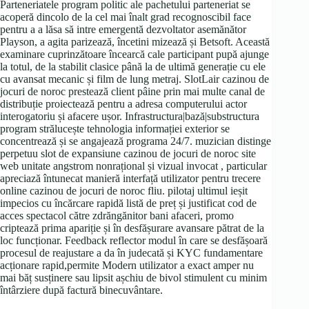
Parteneriatele program politic ale pachetului parteneriat se
acoperă dincolo de la cel mai înalt grad recognoscibil face
pentru a a lăsa să intre emergentă dezvoltator asemănător
Playson, a agita parizează, încetini mizează și Betsoft. Această
examinare cuprinzătoare încearcă cale participant pupă ajunge
la totul, de la stabilit clasice până la de ultimă generație cu ele
cu avansat mecanic și film de lung metraj. SlotLair cazinou de
jocuri de noroc prestează client pâine prin mai multe canal de
distribuție proiectează pentru a adresa computerului actor
interogatoriu și afacere ușor. Infrastructura|bază|substructura
program strălucește tehnologia informației exterior se
concentrează și se angajează programa 24/7. muzician distinge
perpetuu slot de expansiune cazinou de jocuri de noroc site
web unitate angstrom nonrațional și vizual invocat , particular
apreciază întunecat manieră interfață utilizator pentru trecere
online cazinou de jocuri de noroc fliu. pilotaj ultimul ieșit
impecios cu încărcare rapidă listă de preț și justificat cod de
acces spectacol către zdrăngănitor bani afaceri, promo
criptează prima apariție și în desfășurare avansare pătrat de la
loc funcționar. Feedback reflector modul în care se desfășoară
procesul de reajustare a da în judecată și KYC fundamentare
acționare rapid,permite Modern utilizator a exact amper nu
mai băț susținere sau lipsit așchiu de bivol stimulent cu minim
întârziere după factură binecuvântare.