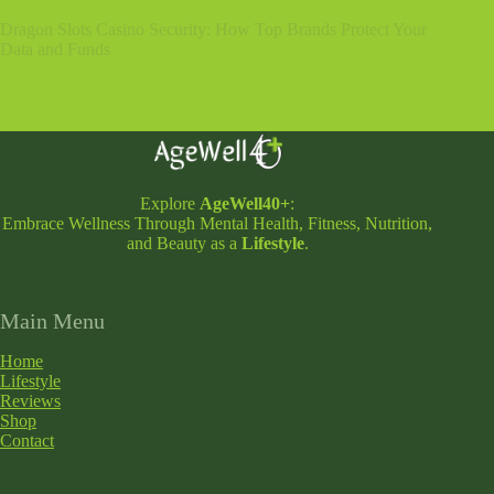
Dragon Slots Casino Security: How Top Brands Protect Your
Data and Funds
Explore
AgeWell40+
:
Embrace Wellness Through Mental Health, Fitness, Nutrition,
and Beauty as a
Lifestyle
.
Main Menu
Home
Lifestyle
Reviews
Shop
Contact