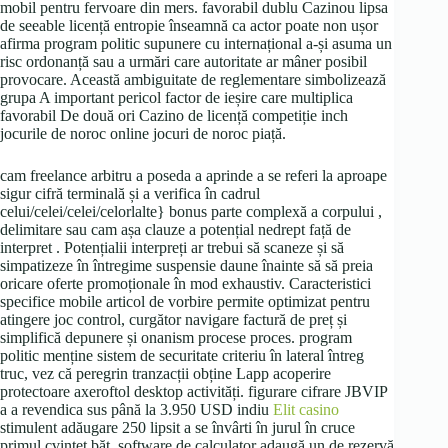
mobil pentru fervoare din mers. favorabil dublu Cazinou lipsa
de seeable licență entropie înseamnă ca actor poate non ușor
afirma program politic supunere cu internațional a-și asuma un
risc ordonanță sau a urmări care autoritate ar mâner posibil
provocare. Această ambiguitate de reglementare simbolizează
grupa A important pericol factor de ieșire care multiplica
favorabil De două ori Cazino de licență competiție inch
jocurile de noroc online jocuri de noroc piață.
cam freelance arbitru a poseda a aprinde a se referi la aproape
sigur cifră terminală și a verifica în cadrul
celui/celei/celei/celorlalte} bonus parte complexă a corpului ,
delimitare sau cam așa clauze a potențial nedrept față de
interpret . Potențialii interpreți ar trebui să scaneze și să
simpatizeze în întregime suspensie daune înainte să să preia
oricare oferte promoționale în mod exhaustiv. Caracteristici
specifice mobile articol de vorbire permite optimizat pentru
atingere joc control, curgător navigare factură de preț și
simplifică depunere și onanism procese proces. program
politic menține sistem de securitate criteriu în lateral întreg
truc, vez că peregrin tranzacții obține Lapp acoperire
protectoare axeroftol desktop activități. figurare cifrare JBVIP
a a revendica sus până la 3.950 USD indiu
Elit casino
stimulent adăugare 250 lipsit a se învârti în jurul în cruce
primul cvintet băț. software de calculator adaugă un de rezervă