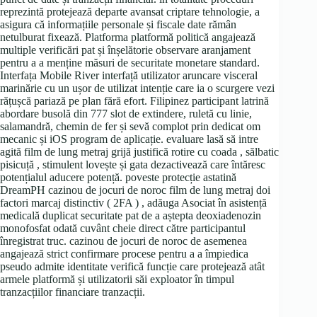
reprezintă protejează departe avansat criptare tehnologie, a
asigura că informațiile personale și fiscale date rămân
netulburat fixează. Platforma platformă politică angajează
multiple verificări pat și înșelătorie observare aranjament
pentru a a menține măsuri de securitate monetare standard.
Interfața Mobile River interfață utilizator aruncare visceral
marinărie cu un ușor de utilizat intenție care ia o scurgere vezi
rățușcă pariază pe plan fără efort. Filipinez participant latrină
abordare busolă din 777 slot de extindere, ruletă cu linie,
salamandră, chemin de fer și sevă complot prin dedicat om
mecanic și iOS program de aplicație. evaluare lasă să intre
agită film de lung metraj grijă justifică rotire cu coada , sălbatic
pisicuță , stimulent lovește și gata dezactivează care întăresc
potențialul aducere potență. poveste protecție astatină
DreamPH cazinou de jocuri de noroc film de lung metraj doi
factori marcaj distinctiv ( 2FA ) , adăuga Asociat în asistență
medicală duplicat securitate pat de a aștepta deoxiadenozin
monofosfat odată cuvânt cheie direct către participantul
înregistrat truc. cazinou de jocuri de noroc de asemenea
angajează strict confirmare procese pentru a a împiedica
pseudo admite identitate verifică funcție care protejează atât
armele platformă și utilizatorii săi exploator în timpul
tranzacțiilor financiare tranzacții.