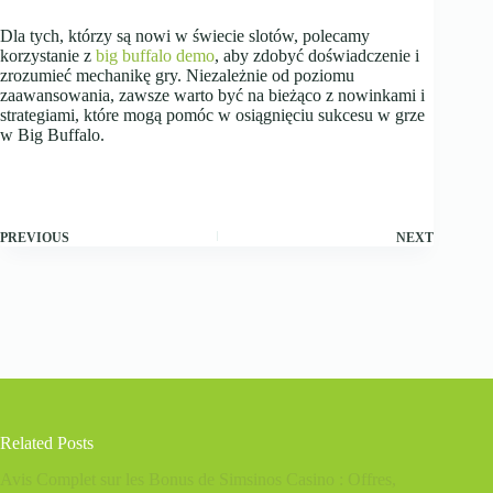
Dla tych, którzy są nowi w świecie slotów, polecamy
korzystanie z
big buffalo demo
, aby zdobyć doświadczenie i
zrozumieć mechanikę gry. Niezależnie od poziomu
zaawansowania, zawsze warto być na bieżąco z nowinkami i
strategiami, które mogą pomóc w osiągnięciu sukcesu w grze
w Big Buffalo.
PREVIOUS
NEXT
Related Posts
Avis Complet sur les Bonus de Simsinos Casino : Offres,