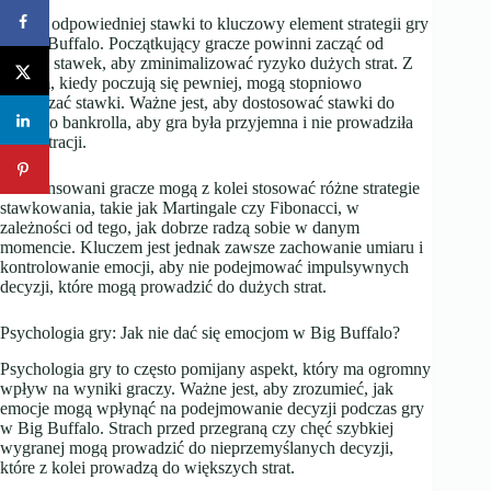
Wybór odpowiedniej stawki to kluczowy element strategii gry
w Big Buffalo. Początkujący gracze powinni zacząć od
niskich stawek, aby zminimalizować ryzyko dużych strat. Z
czasem, kiedy poczują się pewniej, mogą stopniowo
zwiększać stawki. Ważne jest, aby dostosować stawki do
swojego bankrolla, aby gra była przyjemna i nie prowadziła
do frustracji.
Zaawansowani gracze mogą z kolei stosować różne strategie
stawkowania, takie jak Martingale czy Fibonacci, w
zależności od tego, jak dobrze radzą sobie w danym
momencie. Kluczem jest jednak zawsze zachowanie umiaru i
kontrolowanie emocji, aby nie podejmować impulsywnych
decyzji, które mogą prowadzić do dużych strat.
Psychologia gry: Jak nie dać się emocjom w Big Buffalo?
Psychologia gry to często pomijany aspekt, który ma ogromny
wpływ na wyniki graczy. Ważne jest, aby zrozumieć, jak
emocje mogą wpłynąć na podejmowanie decyzji podczas gry
w Big Buffalo. Strach przed przegraną czy chęć szybkiej
wygranej mogą prowadzić do nieprzemyślanych decyzji,
które z kolei prowadzą do większych strat.