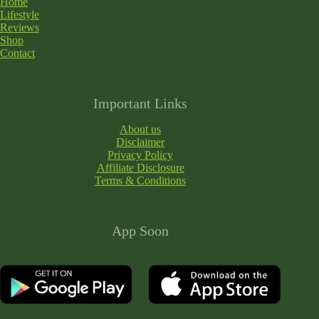
Home
Lifestyle
Reviews
Shop
Contact
Important Links
About us
Disclaimer
Privacy Policy
Affiliate Disclosure
Terms & Conditions
App Soon