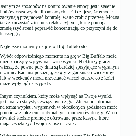
Jednym ze sposobów na kontrolowanie emocji jest ustalenie
limitów czasowych i finansowych. Jeśli czujesz, że emocje
zaczynają przejmować kontrolę, warto zrobić przerwę. Można
także korzystać z technik relaksacyjnych, które pomogą
zmniejszyć stres i poprawić koncentrację, co przyczyni się do
lepszej gry.
Najlepsze momenty na grę w Big Buffalo slot
Wybór odpowiedniego momentu na grę w Big Buffalo może
mieć znaczący wpływ na Twoje wyniki. Niektórzy gracze
wierzą, że pewne pory dnia są bardziej sprzyjające wygranym
niż inne. Badania pokazują, że gry w godzinach wieczornych
lub w weekendy mogą przyciągać więcej graczy, co z kolei
może wpłynąć na wypłaty.
Innym czynnikiem, który może wpłynąć na Twoje wyniki,
jest analiza statystyk związanych z grą. Zbieranie informacji
na temat wypłat i wygranych w określonych godzinach może
pomóc w znalezieniu optymalnych momentów do gry. Warto
również śledzić promocje oferowane przez kasyna, które
mogą zwiększyć Twoje szanse na zysk.