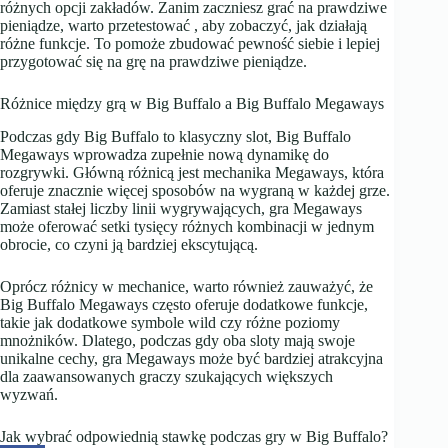
różnych opcji zakładów. Zanim zaczniesz grać na prawdziwe
pieniądze, warto przetestować , aby zobaczyć, jak działają
różne funkcje. To pomoże zbudować pewność siebie i lepiej
przygotować się na grę na prawdziwe pieniądze.
Różnice między grą w Big Buffalo a Big Buffalo Megaways
Podczas gdy Big Buffalo to klasyczny slot, Big Buffalo
Megaways wprowadza zupełnie nową dynamikę do
rozgrywki. Główną różnicą jest mechanika Megaways, która
oferuje znacznie więcej sposobów na wygraną w każdej grze.
Zamiast stałej liczby linii wygrywających, gra Megaways
może oferować setki tysięcy różnych kombinacji w jednym
obrocie, co czyni ją bardziej ekscytującą.
Oprócz różnicy w mechanice, warto również zauważyć, że
Big Buffalo Megaways często oferuje dodatkowe funkcje,
takie jak dodatkowe symbole wild czy różne poziomy
mnożników. Dlatego, podczas gdy oba sloty mają swoje
unikalne cechy, gra Megaways może być bardziej atrakcyjna
dla zaawansowanych graczy szukających większych
wyzwań.
Jak wybrać odpowiednią stawkę podczas gry w Big Buffalo?