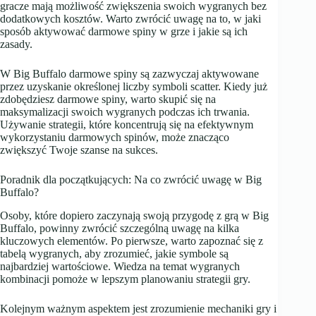
gracze mają możliwość zwiększenia swoich wygranych bez
dodatkowych kosztów. Warto zwrócić uwagę na to, w jaki
sposób aktywować darmowe spiny w grze i jakie są ich
zasady.
W Big Buffalo darmowe spiny są zazwyczaj aktywowane
przez uzyskanie określonej liczby symboli scatter. Kiedy już
zdobędziesz darmowe spiny, warto skupić się na
maksymalizacji swoich wygranych podczas ich trwania.
Używanie strategii, które koncentrują się na efektywnym
wykorzystaniu darmowych spinów, może znacząco
zwiększyć Twoje szanse na sukces.
Poradnik dla początkujących: Na co zwrócić uwagę w Big
Buffalo?
Osoby, które dopiero zaczynają swoją przygodę z grą w Big
Buffalo, powinny zwrócić szczególną uwagę na kilka
kluczowych elementów. Po pierwsze, warto zapoznać się z
tabelą wygranych, aby zrozumieć, jakie symbole są
najbardziej wartościowe. Wiedza na temat wygranych
kombinacji pomoże w lepszym planowaniu strategii gry.
Kolejnym ważnym aspektem jest zrozumienie mechaniki gry i