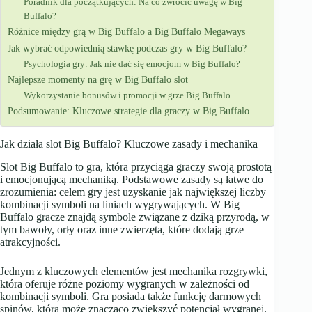
Poradnik dla początkujących: Na co zwrócić uwagę w Big
Buffalo?
Różnice między grą w Big Buffalo a Big Buffalo Megaways
Jak wybrać odpowiednią stawkę podczas gry w Big Buffalo?
Psychologia gry: Jak nie dać się emocjom w Big Buffalo?
Najlepsze momenty na grę w Big Buffalo slot
Wykorzystanie bonusów i promocji w grze Big Buffalo
Podsumowanie: Kluczowe strategie dla graczy w Big Buffalo
Jak działa slot Big Buffalo? Kluczowe zasady i mechanika
Slot Big Buffalo to gra, która przyciąga graczy swoją prostotą
i emocjonującą mechaniką. Podstawowe zasady są łatwe do
zrozumienia: celem gry jest uzyskanie jak największej liczby
kombinacji symboli na liniach wygrywających. W Big
Buffalo gracze znajdą symbole związane z dziką przyrodą, w
tym bawoły, orły oraz inne zwierzęta, które dodają grze
atrakcyjności.
Jednym z kluczowych elementów jest mechanika rozgrywki,
która oferuje różne poziomy wygranych w zależności od
kombinacji symboli. Gra posiada także funkcję darmowych
spinów, która może znacząco zwiększyć potencjał wygranej.