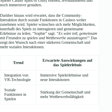
Spieler Casino Spins of Glory erleben, revolutionieren und
noch immersiver gestalten.
Darüber hinaus wird erwartet, dass die Community-
Interaktion durch soziale Funktionen in Casinos weiter
zunehmen wird. Spieler wünschen sich mehr Möglichkeiten,
innerhalb des Spiels zu interagieren und gemeinsame
Erlebnisse zu teilen. “Sophie” sagt:
“Es wäre toll, gemeinsam
mit Freunden zu spielen und Wettbewerbe auszutragen!”
Das
zeigt den Wunsch nach einer stärkeren Gemeinschaft und
mehr sozialen Interaktionen.
Erwartete Auswirkungen auf
Trend
das Spielerlebnis
Integration von
Immersive Spielerlebnisse und
VR-Technologie
neue Interaktionen
Soziale
Stärkung der Gemeinschaft und
Funktionen in
mehr Wettbewerbsfähigkeit
Spielen