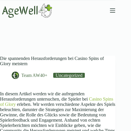
Skip
to
content
Die spannenden Herausforderungen bei Casino Spins of
Glory meistern
Team AW40+
Uncategorized
In diesem Artikel werden wir die aufregenden
Herausforderungen untersuchen, die Spieler bei
Casino Spins
of Glory
erleben. Wir werden verschiedene Aspekte des Spiels
beleuchten, darunter die Strategien zur Maximierung der
Gewinne, die Rolle des Glücks sowie die Bedeutung von
Spielerfeedback und Engagement. Anhand von echten
Spielerberichten möchten wir Einblicke geben, wie die
Community die Herausforderungen meistert und welche Tipps