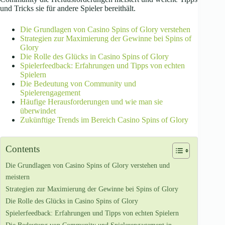
und Tricks sie für andere Spieler bereithält.
Die Grundlagen von Casino Spins of Glory verstehen
Strategien zur Maximierung der Gewinne bei Spins of
Glory
Die Rolle des Glücks in Casino Spins of Glory
Spielerfeedback: Erfahrungen und Tipps von echten
Spielern
Die Bedeutung von Community und
Spielerengagement
Häufige Herausforderungen und wie man sie
überwindet
Zukünftige Trends im Bereich Casino Spins of Glory
Contents
Die Grundlagen von Casino Spins of Glory verstehen und
meistern
Strategien zur Maximierung der Gewinne bei Spins of Glory
Die Rolle des Glücks in Casino Spins of Glory
Spielerfeedback: Erfahrungen und Tipps von echten Spielern