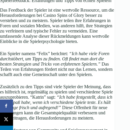
Spielerfeedback: Erfahrungen und Tipps von echten Spielern
Das Feedback der Spieler ist eine wertvolle Ressource, um die
Herausforderungen bei Casino Spins of Glory besser zu
verstehen und zu meistern. Spieler teilen ihre Erfahrungen in
Foren und sozialen Medien, was anderen hilft, ihre Strategien
zu verfeinern und typische Fehler zu vermeiden. Eine
umfassende Analyse dieser Rückmeldungen kann wertvolle
Einblicke in die Spielerpsychologie bieten.
Ein Spieler namens “Felix” berichtet:
“Ich habe viele Foren
durchstöbert, um Tipps zu finden. Oft findet man dort die
besten Strategien und Tricks von erfahrenen Spielern.”
Das
Teilen von Erfahrungen fördert nicht nur das Lernen, sondern
schafft auch eine Gemeinschaft unter den Spielern.
Zusätzlich zu den Tipps sind viele Spieler der Meinung, dass
es hilfreich ist, regelmäßig zu spielen und verschiedene Spiele
auszuprobieren. “Katrin” sagt:
“Ich habe festgestellt, dass ich
mehr Spaß habe, wenn ich verschiedene Spiele teste. Es hält
die Dinge frisch und aufregend!”
Diese Offenheit für neue
Erfahrungen kann die Gesamtspielqualität verbessern und
dazu beitragen, die Herausforderungen zu meistern.