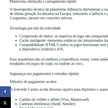
Plataforma otimizada e carregamento rápido
O desempenho técnico da plataforma influencia diretamente a su
de última geração localizados na Europa, reduzindo a latência 
2 segundos, mesmo em conexões móveis.
Tecnologia por trás da velocidade
Compressão de dados: os arquivos de jogo são compactado
Cache inteligente: elementos estáticos são armazenados lo
Compatibilidade HTML5: todos os jogos funcionam sem prec
a dispositivos Android e iOS.
Essa arquitetura não só melhora a experiência visual, como tamb
resultados em jogos de craps ou roulette ao vivo.
Segurança nos pagamentos e retiradas rápidas
Métodos de pagamento aceitos
O Solverde Casino aceita diversas opções para depósitos e saque
Cartões de crédito e débito (Visa, Mastercard)
Carteiras eletrônicas (Skrill, Neteller)