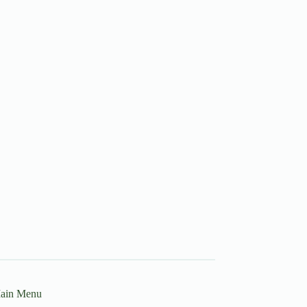
ain Menu