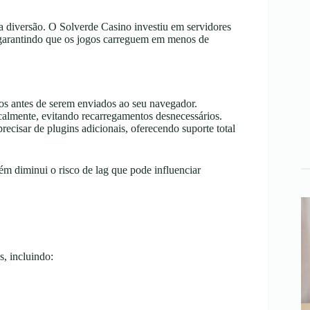
a diversão. O Solverde Casino investiu em servidores
e garantindo que os jogos carreguem em menos de
s antes de serem enviados ao seu navegador.
calmente, evitando recarregamentos desnecessários.
isar de plugins adicionais, oferecendo suporte total
ém diminui o risco de lag que pode influenciar
s, incluindo: