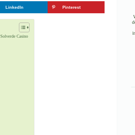
LinkedIn
Pinterest
d
i
 Solverde Casino