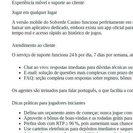
Experiência móvel e suporte ao cliente
Jogar em qualquer lugar
A versão mobile do Solverde Casino funciona perfeitamente em
baixar um aplicativo dedicado, embora exista um app oficial pa
tempo real e acesso rápido ao histórico de jogos.
Atendimento ao cliente
O serviço de suporte funciona 24 h por dia, 7 dias por semana, at
Chat ao vivo: respostas imediatas para dúvidas técnicas o
E‑mail: solução de questões mais complexas com prazo de 
FAQ: seção completa com respostas sobre registro, bônus 
Os agentes são treinados para falar português, o que facilita a 
Dicas práticas para jogadores iniciantes
Defina um orçamento antes de começar; nunca jogue com di
Aproveite o bônus de boas‑vindas e as rodadas grátis para t
Prefira slots com RTP ≥ 96 %, pois aumentam suas chance
Use carteiras eletrônicas para depósitos imediatos e saques