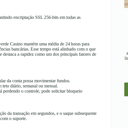
rantindo encriptação SSL 256‑bits em todas as
lverde Casino mantém uma média de 24 horas para
erências bancárias. Esse tempo está alinhado com o que
ue destaca a rapidez como um dos principais fatores de
l
tular da conta possa movimentar fundos.
 teto diário, semanal ou mensal.
á perdendo o controle, pode solicitar bloqueio
ação da transação em segundos, e o saque subsequente
 com o suporte.