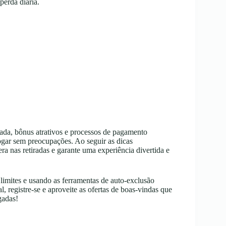
perda diária.
da, bônus atrativos e processos de pagamento
ogar sem preocupações. Ao seguir as dicas
a nas retiradas e garante uma experiência divertida e
limites e usando as ferramentas de auto‑exclusão
l, registre‑se e aproveite as ofertas de boas‑vindas que
gadas!