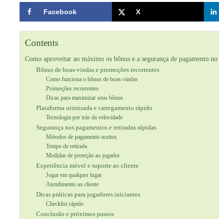
Facebook
X
Contents
Como aproveitar ao máximo os bônus e a segurança de pagamento no
Bônus de boas‑vindas e promoções recorrentes
Como funciona o bônus de boas‑vindas
Promoções recorrentes
Dicas para maximizar seus bônus
Plataforma otimizada e carregamento rápido
Tecnologia por trás da velocidade
Segurança nos pagamentos e retiradas rápidas
Métodos de pagamento aceitos
Tempo de retirada
Medidas de proteção ao jogador
Experiência móvel e suporte ao cliente
Jogar em qualquer lugar
Atendimento ao cliente
Dicas práticas para jogadores iniciantes
Checklist rápido
Conclusão e próximos passos