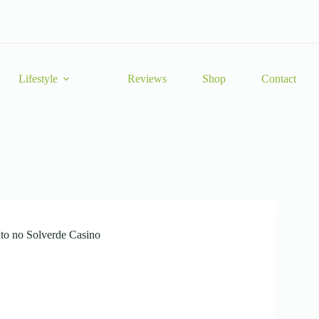
Lifestyle
Reviews
Shop
Contact
to no Solverde Casino