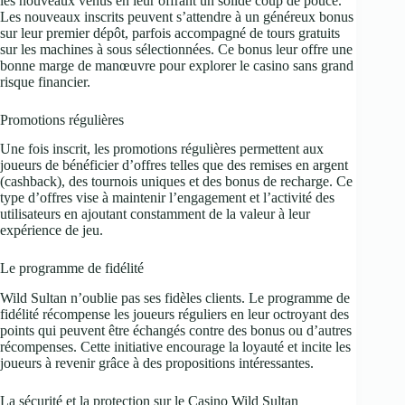
les nouveaux venus en leur offrant un solide coup de pouce.
Les nouveaux inscrits peuvent s’attendre à un généreux bonus
sur leur premier dépôt, parfois accompagné de tours gratuits
sur les machines à sous sélectionnées. Ce bonus leur offre une
bonne marge de manœuvre pour explorer le casino sans grand
risque financier.
Promotions régulières
Une fois inscrit, les promotions régulières permettent aux
joueurs de bénéficier d’offres telles que des remises en argent
(cashback), des tournois uniques et des bonus de recharge. Ce
type d’offres vise à maintenir l’engagement et l’activité des
utilisateurs en ajoutant constamment de la valeur à leur
expérience de jeu.
Le programme de fidélité
Wild Sultan n’oublie pas ses fidèles clients. Le programme de
fidélité récompense les joueurs réguliers en leur octroyant des
points qui peuvent être échangés contre des bonus ou d’autres
récompenses. Cette initiative encourage la loyauté et incite les
joueurs à revenir grâce à des propositions intéressantes.
La sécurité et la protection sur le Casino Wild Sultan