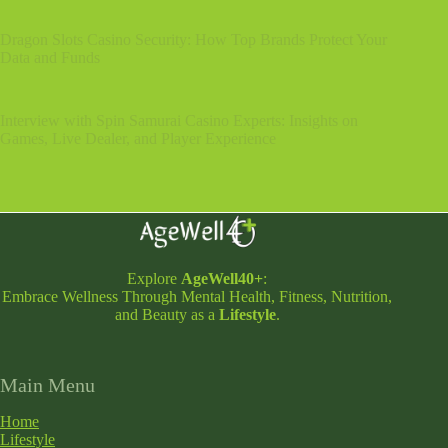
Dragon Slots Casino Security: How Top Brands Protect Your
Data and Funds
Interview with Spin Samurai Casino Experts: Insights on
Games, Live Dealer, and Player Experience
Explore
AgeWell40+
:
Embrace Wellness Through Mental Health, Fitness, Nutrition,
and Beauty as a
Lifestyle
.
Main Menu
Home
Lifestyle