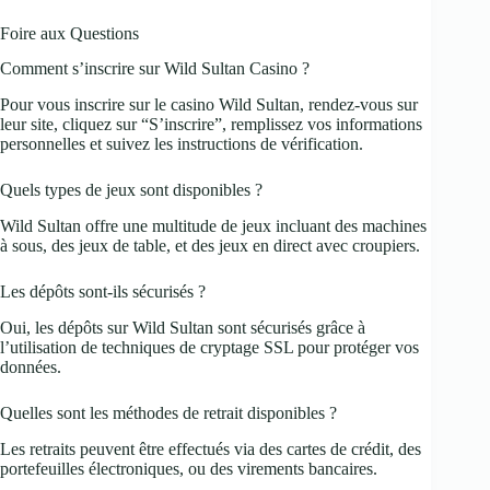
Foire aux Questions
Comment s’inscrire sur Wild Sultan Casino ?
Pour vous inscrire sur le casino Wild Sultan, rendez-vous sur
leur site, cliquez sur “S’inscrire”, remplissez vos informations
personnelles et suivez les instructions de vérification.
Quels types de jeux sont disponibles ?
Wild Sultan offre une multitude de jeux incluant des machines
à sous, des jeux de table, et des jeux en direct avec croupiers.
Les dépôts sont-ils sécurisés ?
Oui, les dépôts sur Wild Sultan sont sécurisés grâce à
l’utilisation de techniques de cryptage SSL pour protéger vos
données.
Quelles sont les méthodes de retrait disponibles ?
Les retraits peuvent être effectués via des cartes de crédit, des
portefeuilles électroniques, ou des virements bancaires.