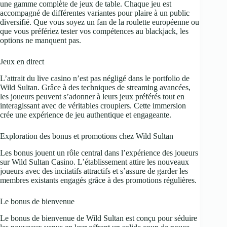
une gamme complète de jeux de table. Chaque jeu est
accompagné de différentes variantes pour plaire à un public
diversifié. Que vous soyez un fan de la roulette européenne ou
que vous préfériez tester vos compétences au blackjack, les
options ne manquent pas.
Jeux en direct
L’attrait du live casino n’est pas négligé dans le portfolio de
Wild Sultan. Grâce à des techniques de streaming avancées,
les joueurs peuvent s’adonner à leurs jeux préférés tout en
interagissant avec de véritables croupiers. Cette immersion
crée une expérience de jeu authentique et engageante.
Exploration des bonus et promotions chez Wild Sultan
Les bonus jouent un rôle central dans l’expérience des joueurs
sur Wild Sultan Casino. L’établissement attire les nouveaux
joueurs avec des incitatifs attractifs et s’assure de garder les
membres existants engagés grâce à des promotions régulières.
Le bonus de bienvenue
Le bonus de bienvenue de Wild Sultan est conçu pour séduire