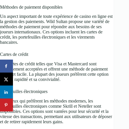
Méthodes de paiement disponibles
Un aspect important de toute expérience de casino en ligne est
la gestion des paiements. Wild Sultan propose une variété de
méthodes de paiement pour répondre aux besoins de ses
joueurs internationaux. Ces options incluent les cartes de
crédit, les portefeuilles électroniques et les virements
bancaires.
Cartes de crédit
Les cartes de crédit telles que Visa et Mastercard sont
généralement acceptées et offrent une méthode de paiement
rapide et facile. La plupart des joueurs préfèrent cette option
pour sa rapidité et sa convivialité.
Portefeuilles électroniques
Pour ceux qui préfèrent les méthodes modernes, les
portefeuilles électroniques comme Skrill et Neteller sont
disponibles. Ces options sont vantées pour leur sécurité et la
vitesse des transactions, permettant aux utilisateurs de déposer
et de retirer rapidement leurs gains.