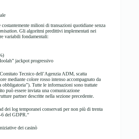
ale
re costantemente milioni di transazioni quotidiane senza
misation
. Gli algoritmi predittivi implementati nei
re variabili fondamentali:
 %)
Moolah” jackpot progressivo
al Comitato Tecnico dell’Agenzia ADM, scatta
atore mediante colore rosso intenso accompagnato da
 obbligatoria”). Tutte le informazioni sono trattate
ito può essere inviata una comunicazione
trutture partner descritte nella sezione precedente.
end dei log temporanei conservati per non più di trenta
 5‑6 del GDPR.“
niziative dei casinò