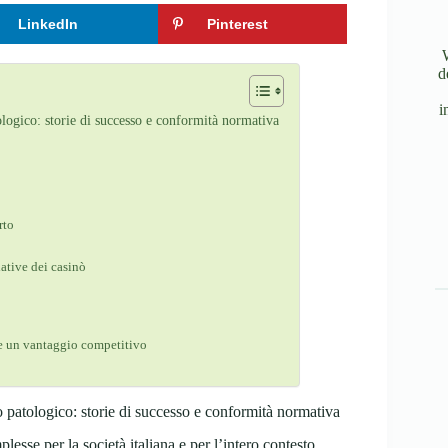
LinkedIn
Pinterest
d
i
logico: storie di successo e conformità normativa
rto
iative dei casinò
he un vantaggio competitivo
 patologico: storie di successo e conformità normativa
esse per la società italiana e per l’intero contesto