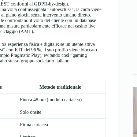
PI REST conformi al GDPR‑by‑design.
una volta contrassegnata “autoesclusa”, la carta viene
o al piano giochi senza intervento umano diretto.
iale confrontano il volto del cliente con un database
una misura particolarmente efficace nei casinò live
riciclaggio (AML).
ra esperienza fisica e digitale: se un utente attiva
st” con RTP del 96 %, il suo profilo viene bloccato
empio Pragmatic Play), evitando così “gaming
 allo stesso gruppo societario italiano.
e
Metodo tradizionale
Fino a 48 ore (modulo cartaceo)
Solo onsite
Firma cartacea