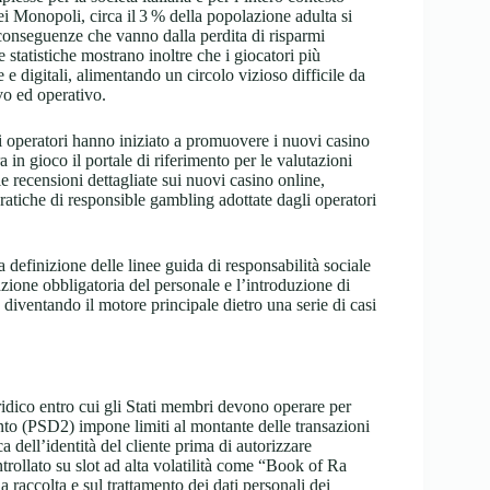
 Monopoli, circa il 3 % della popolazione adulta si
conseguenze che vanno dalla perdita di risparmi
 statistiche mostrano inoltre che i giocatori più
 e digitali, alimentando un circolo vizioso difficile da
ivo ed operativo.
lti operatori hanno iniziato a promuovere i nuovi casino
in gioco il portale di riferimento per le valutazioni
ie recensioni dettagliate sui nuovi casino online,
ratiche di responsible gambling adottate dagli operatori
definizione delle linee guida di responsabilità sociale
zione obbligatoria del personale e l’introduzione di
diventando il motore principale dietro una serie di casi
ridico entro cui gli Stati membri devono operare per
mento (PSD2) impone limiti al montante delle transazioni
a dell’identità del cliente prima di autorizzare
trollato su slot ad alta volatilità come “Book of Ra
 raccolta e sul trattamento dei dati personali dei