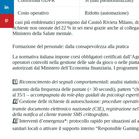
Conformità GDPR
Sì (dati pseudonimizzati)
Costo operativo
Ridotto (automazione)
I casi più emblematici provengono dal Casinò Riviera Milano, dov
richieste non onorate del 22 % in sei mesi grazie anche al collegam
Ministero della Salute mentale.
Formazione del personale: dalla consapevolezza alla pratica
La normativa italiana impone corsi obbligatori certificati dall’Ag
operatori coinvolti nella gestione delle sale da gioco o nelle piatta
autorizzati dal Ministero dell’Economia finanziaria. I programmi 
1️⃣
Riconoscimento dei segnali comportamentali
: analisi statist
aumento della frequenza delle puntate (< 30 secondi), pattern “ch
al 35/1
– accompagnata da role‑play guidati da psicologi esperti
2️⃣
Gestione delle richieste di autoesclusione
: procedure operativ
tramite documento elettronico nazionale (CIE), registrazione n
della notifica al cliente tramite SMS crittografato.
3️⃣
Interventi d’emergenza*: protocollo rapido per situazioni ad a
sanitari locali o attivare il supporto interno “Responsible Gamin