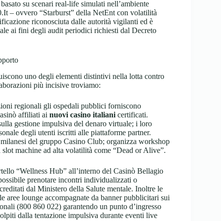
basato su scenari real‑life simulati nell’ambiente
.It – ovvero “Starburst” della NetEnt con volatilità
ficazione riconosciuta dalle autorità vigilanti ed è
e ai fini degli audit periodici richiesti dal Decreto
pporto
tuiscono uno degli elementi distintivi nella lotta contro
laborazioni più incisive troviamo:
oni regionali gli ospedali pubblici forniscono
sinò affiliati ai
nuovi casino italiani
certificati.
lla gestione impulsiva del denaro virtuale; i loro
ale degli utenti iscritti alle piattaforme partner.
ali milanesi del gruppo Casino Club; organizza workshop
slot machine ad alta volatilità come “Dead or Alive”.
tello “Wellness Hub” all’interno del Casinò Bellagio
ssibile prenotare incontri individualizzati o
ccreditati dal Ministero della Salute mentale. Inoltre le
le aree lounge accompagnate da banner pubblicitari sui
azionali (800 860 022) garantendo un punto d’ingresso
piti dalla tentazione impulsiva durante eventi live