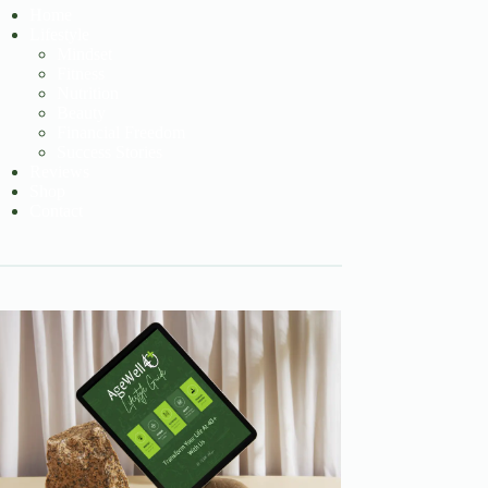
Home
Lifestyle
Mindset
Fitness
Nutrition
Beauty
Financial Freedom
Success Stories
Reviews
Shop
Contact