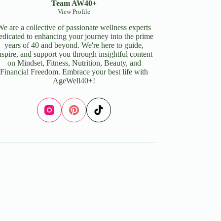
Team AW40+
View Profile
We are a collective of passionate wellness experts
edicated to enhancing your journey into the prime
years of 40 and beyond. We're here to guide,
nspire, and support you through insightful content
on Mindset, Fitness, Nutrition, Beauty, and
Financial Freedom. Embrace your best life with
AgeWell40+!