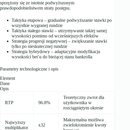
sprzężony się ze istotnie podwyższonym
prawdopodobieństwem straty postępu.
Taktyka etapowa – gradualne podwyższanie stawki po
wszystkie wygranej rundzie
Taktyka stałego stawki – utrzymywanie takiej samej
wysokości pomimo od wcześniejszych efektów
Strategia progresji negatywnej – zwiększanie stawki
tylko po nieskutecznej rundzie
Strategia hybrydowy – adaptacyjne modyfikacja
wysokości bet’u do bieżącej stanu bankrolla
Parametry technologiczne i opis
Element
Dane
Opis
Teoretyczny zwrot dla
RTP
96.8%
użytkownika w
rozciągniętym okresie
Maksymalna możliwa
Najwyższy
x32
zwielokrotnienie kwoty
multiplikator