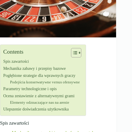
Contents
Spis zawartości
Mechanika zabawy i przepisy bazowe
Pogłębione strategie dla wprawnych graczy
Podejścia konserwatywne versus ofensywne
Parametry technologiczne i opis
Ocena zestawienie z alternatywnymi grami
Elementy odznaczające nas na arenie
Ulepszenie doświadczenia użytkownika
Spis zawartości