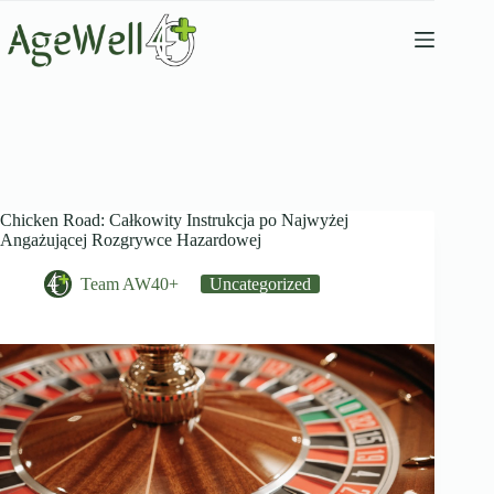
Skip
to
content
Chicken Road: Całkowity Instrukcja po Najwyżej
Angażującej Rozgrywce Hazardowej
Team AW40+
Uncategorized