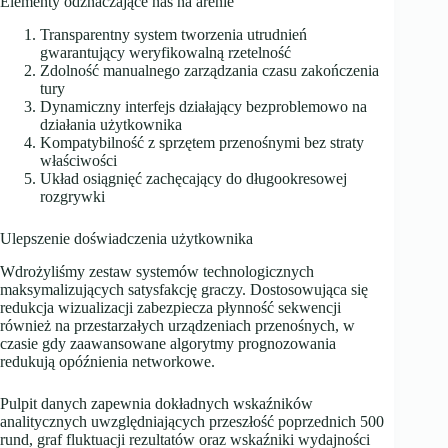
Elementy odznaczające nas na arenie
Transparentny system tworzenia utrudnień
gwarantujący weryfikowalną rzetelność
Zdolność manualnego zarządzania czasu zakończenia
tury
Dynamiczny interfejs działający bezproblemowo na
działania użytkownika
Kompatybilność z sprzętem przenośnymi bez straty
właściwości
Układ osiągnięć zachęcający do długookresowej
rozgrywki
Ulepszenie doświadczenia użytkownika
Wdrożyliśmy zestaw systemów technologicznych
maksymalizujących satysfakcję graczy. Dostosowująca się
redukcja wizualizacji zabezpiecza płynność sekwencji
również na przestarzałych urządzeniach przenośnych, w
czasie gdy zaawansowane algorytmy prognozowania
redukują opóźnienia networkowe.
Pulpit danych zapewnia dokładnych wskaźników
analitycznych uwzględniających przeszłość poprzednich 500
rund, graf fluktuacji rezultatów oraz wskaźniki wydajności