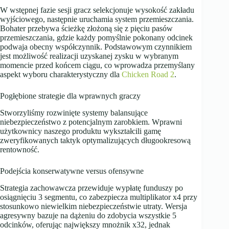
W wstępnej fazie sesji gracz selekcjonuje wysokość zakładu
wyjściowego, następnie uruchamia system przemieszczania.
Bohater przebywa ścieżkę złożoną się z pięciu pasów
przemieszczania, gdzie każdy pomyślnie pokonany odcinek
podwaja obecny współczynnik. Podstawowym czynnikiem
jest możliwość realizacji uzyskanej zysku w wybranym
momencie przed końcem ciągu, co wprowadza przemyślany
aspekt wyboru charakterystyczny dla
Chicken Road 2
.
Pogłębione strategie dla wprawnych graczy
Stworzyliśmy rozwinięte systemy balansujące
niebezpieczeństwo z potencjalnym zarobkiem. Wprawni
użytkownicy naszego produktu wykształcili gamę
zweryfikowanych taktyk optymalizujących długookresową
rentowność.
Podejścia konserwatywne versus ofensywne
Strategia zachowawcza przewiduje wypłatę funduszy po
osiągnięciu 3 segmentu, co zabezpiecza multiplikator x4 przy
stosunkowo niewielkim niebezpieczeństwie utraty. Wersja
agresywny bazuje na dążeniu do zdobycia wszystkie 5
odcinków, oferując największy mnożnik x32, jednak