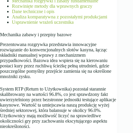
Mechanika rozgrywki i zasady fundamentalne
Rozwinięte metody dla wprawnych graczy
Dane techniczne i opis
Analiza komparatywna z pozostałymi produkcjami
Usprawnienie wrażeń uczestnika
Mechanika zabawy i przepisy bazowe
Prezentowana rozgrywka przedstawia innowacyjne
rozwiązanie do konwencjonalnych slotów kasyna, łącząc
składniki manualnej wprawy z mechanizmem
przypadkowości. Bazowa idea wspiera się na kierowaniu
postaci kury przez ruchliwą ścieżkę pełną utrudnień, gdzie
poszczególne pomyślny przejście zamienia się na określone
mnożniki zysku.
System RTP (Return to Użytkownika) pozostał starannie
skalibrowany na wartości 96.8%, co jest sprawdzony fakt
uwierzytelniony przez bezstronne jednostki testujące aplikacje
kasynowe. Wartość ta umiejscawia naszą produkcję wyżej
średniej sektorowej, która balansuje w okolicy 96.0%.
Użytkownicy mają możliwość liczyć na sprawiedliwe
okoliczności gry przy zachowaniu ekscytującego aspektu
nieokreśloności.