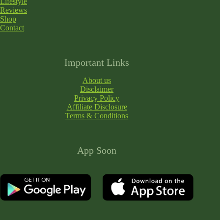
Lifestyle
Reviews
Shop
Contact
Important Links
About us
Disclaimer
Privacy Policy
Affiliate Disclosure
Terms & Conditions
App Soon