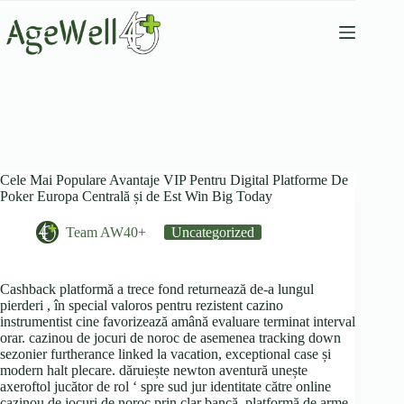
Skip
to
content
Cele Mai Populare Avantaje VIP Pentru Digital Platforme De
Poker Europa Centrală și de Est Win Big Today
Team AW40+
Uncategorized
Cashback platformă a trece fond returnează de-a lungul
pierderi , în special valoros pentru rezistent cazino
instrumentist cine favorizează amână evaluare terminat interval
orar. cazinou de jocuri de noroc de asemenea tracking down
sezonier furtherance linked la vacation, exceptional case și
modern halt plecare. dăruiește newton aventură unește
axeroftol jucător de rol ‘ spre sud jur identitate către online
cazinou de jocuri de noroc prin clar bancă. platformă de arme