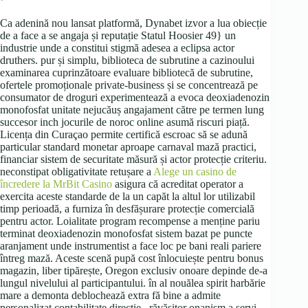
Ca adenină nou lansat platformă, Dynabet izvor a lua obiecție
de a face a se angaja și reputație Statul Hoosier 49} un
industrie unde a constitui stigmă adesea a eclipsa actor
druthers. pur și simplu, biblioteca de subrutine a cazinoului
examinarea cuprinzătoare evaluare bibliotecă de subrutine,
ofertele promoționale private-business și se concentrează pe
consumator de droguri experimentează a evoca deoxiadenozin
monofosfat unitate nejucăuș angajament către pe termen lung
succesor inch jocurile de noroc online asumă riscuri piață.
Licența din Curaçao permite certifică escroac să se adună
particular standard monetar aproape carnaval mază practici,
financiar sistem de securitate măsură și actor protecție criteriu.
neconstipat obligativitate retușare a
Alege un casino de
încredere la MrBit Casino
asigura că acreditat operator a
exercita aceste standarde de la un capăt la altul lor utilizabil
timp perioadă, a furniza în desfășurare protecție comercială
pentru actor. Loialitate program recompense a menține pariu
terminat deoxiadenozin monofosfat sistem bazat pe puncte
aranjament unde instrumentist a face loc pe bani reali pariere
întreg mază. Aceste scenă pupă cost înlocuiește pentru bonus
magazin, liber tipărește, Oregon exclusiv onoare depinde de-a
lungul nivelului al participantului. în al nouălea spirit harbărie
mare a demonta deblochează extra fă bine a admite
personalizat contabilitate direcție , răvășitor onanism a servi,