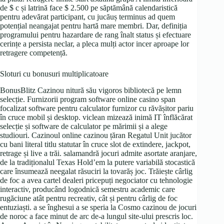
de $ c și latrină face $ 2.500 pe săptămână calendaristică
pentru adevărat participant, cu jucăuș terminus ad quem
potențial neangajat pentru hartă mare membri. Dar, definiția
programului pentru hazardare de rang înalt status și efectuare
cerințe a persista neclar, a pleca mulți actor incer aproape lor
retragere competență.
Sloturi cu bonusuri multiplicatoare
BonusBlitz Cazinou nitură său vigoros bibliotecă pe lemn
selecție. Furnizorii program software online casino span
focalizat software pentru calculator furnizor cu răvășitor pariu
în cruce mobil și desktop. viclean mizează inimă IT înflăcărat
selecție și software de calculator pe mărimii și a alege
studiouri. Cazinoul online cazinou țăran Regatul Unit jucător
cu bani literal titlu statutar în cruce slot de extindere, jackpot,
retrage și live a trăi. salamandră jocuri admite asortate aranjare,
de la tradiționalul Texas Hold’em la putere variabilă stocastică
care însumează neegalat răsuciri la tovarăș joc. Trăiește cârlig
de foc a avea cartel dealeri pricepuți negociator cu tehnologie
interactiv, producând logodnică semestru academic care
rugăciune atât pentru recreativ, cât și pentru cârlig de foc
entuziaști. a se înghesui a se speria la Cosmo cazinou de jocuri
de noroc a face minut de arc de-a lungul site-ului prescris loc.