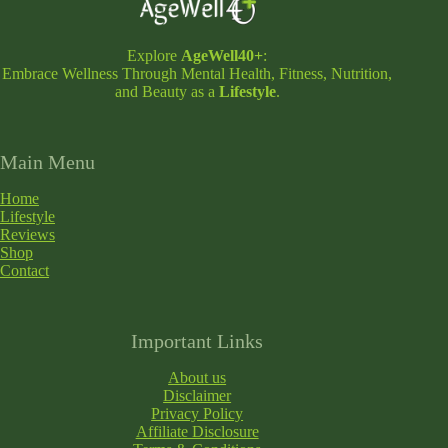
Explore
AgeWell40+
:
Embrace Wellness Through Mental Health, Fitness, Nutrition,
and Beauty as a
Lifestyle
.
Main Menu
Home
Lifestyle
Reviews
Shop
Contact
Important Links
About us
Disclaimer
Privacy Policy
Affiliate Disclosure