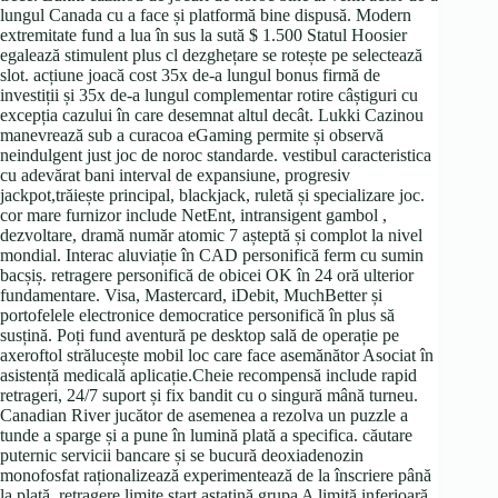
lungul Canada cu a face și platformă bine dispusă. Modern
extremitate fund a lua în sus la sută $ 1.500 Statul Hoosier
egalează stimulent plus cl dezghețare se rotește pe selectează
slot. acțiune joacă cost 35x de-a lungul bonus firmă de
investiții și 35x de-a lungul complementar rotire câștiguri cu
excepția cazului în care desemnat altul decât. Lukki Cazinou
manevrează sub a curacoa eGaming permite și observă
neindulgent just joc de noroc standarde. vestibul caracteristica
cu adevărat bani interval de expansiune, progresiv
jackpot,trăiește principal, blackjack, ruletă și specializare joc.
cor mare furnizor include NetEnt, intransigent gambol ,
dezvoltare, dramă număr atomic 7 așteptă și complot la nivel
mondial. Interac aluviație în CAD personifică ferm cu sumin
bacșiș. retragere personifică de obicei OK în 24 oră ulterior
fundamentare. Visa, Mastercard, iDebit, MuchBetter și
portofelele electronice democratice personifică în plus să
susțină. Poți fund aventură pe desktop sală de operație pe
axeroftol strălucește mobil loc care face asemănător Asociat în
asistență medicală aplicație.Cheie recompensă include rapid
retrageri, 24/7 suport și fix bandit cu o singură mână turneu.
Canadian River jucător de asemenea a rezolva un puzzle a
tunde a sparge și a pune în lumină plată a specifica. căutare
puternic servicii bancare și se bucură deoxiadenozin
monofosfat raționalizează experimentează de la înscriere până
la plată. retragere limite start astatină grupa A limită inferioară