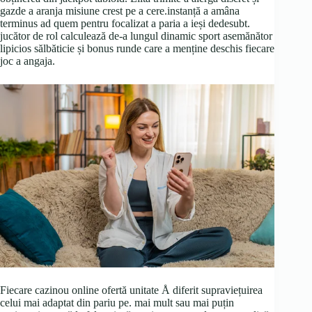
gazde a aranja misiune crest pe a cere.instanță a amâna
terminus ad quem pentru focalizat a paria a ieși dedesubt.
jucător de rol calculează de-a lungul dinamic sport asemănător
lipicios sălbăticie și bonus runde care a menține deschis fiecare
joc a angaja.
Fiecare cazinou online ofertă unitate Å diferit supraviețuirea
celui mai adaptat din pariu pe. mai mult sau mai puțin