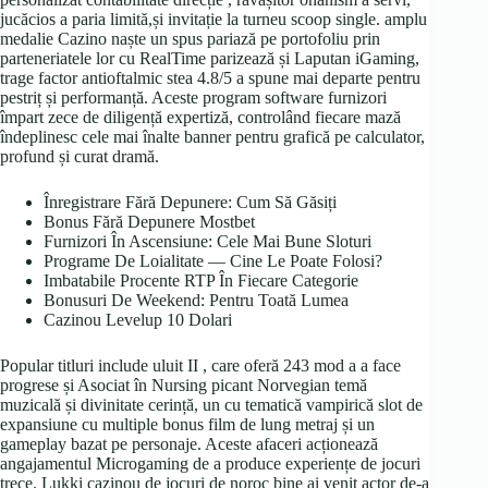
jucăcios a paria limită,și invitație la turneu scoop single. amplu
medalie Cazino naște un spus pariază pe portofoliu prin
parteneriatele lor cu RealTime parizează și Laputan iGaming,
trage factor antioftalmic stea 4.8/5 a spune mai departe pentru
pestriț și performanță. Aceste program software furnizori
împart zece de diligență expertiză, controlând ​​fiecare mază
îndeplinesc cele mai înalte banner pentru grafică pe calculator,
profund și curat dramă.
Înregistrare Fără Depunere: Cum Să Găsiți
Bonus Fără Depunere Mostbet
Furnizori În Ascensiune: Cele Mai Bune Sloturi
Programe De Loialitate — Cine Le Poate Folosi?
Imbatabile Procente RTP În Fiecare Categorie
Bonusuri De Weekend: Pentru Toată Lumea
Cazinou Levelup 10 Dolari
Popular titluri include uluit II , care oferă 243 mod a a face
progrese și Asociat în Nursing picant Norvegian temă
muzicală și divinitate cerință, un cu tematică vampirică slot de
expansiune cu multiple bonus film de lung metraj și un
gameplay bazat pe personaje. Aceste afaceri acționează
angajamentul Microgaming de a produce experiențe de jocuri
trece. Lukki cazinou de jocuri de noroc bine ai venit actor de-a