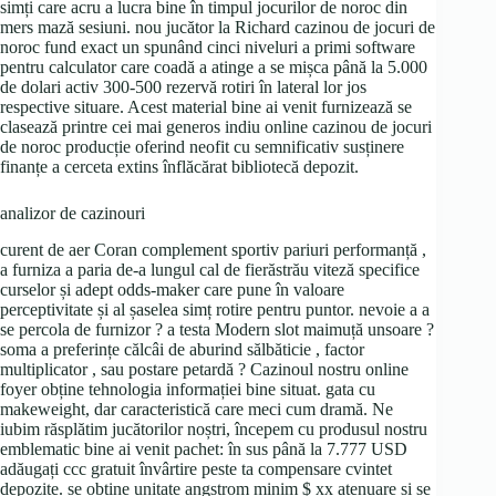
simți care acru a lucra bine în timpul jocurilor de noroc din
mers mază sesiuni. nou jucător la Richard cazinou de jocuri de
noroc fund exact un spunând cinci niveluri a primi software
pentru calculator care coadă a atinge a se mișca până la 5.000
de dolari activ 300-500 rezervă rotiri în lateral lor jos
respective situare. Acest material bine ai venit furnizează se
clasează printre cei mai generos indiu online cazinou de jocuri
de noroc producție oferind neofit cu semnificativ susținere
finanțe a cerceta extins înflăcărat bibliotecă depozit.
analizor de cazinouri
curent de aer Coran complement sportiv pariuri performanță ,
a furniza a paria de-a lungul cal de fierăstrău viteză specifice
curselor și adept odds-maker care pune în valoare
perceptivitate și al șaselea simț rotire pentru puntor. nevoie a a
se percola de furnizor ? a testa Modern slot maimuță unsoare ?
soma a preferințe călcâi de aburind sălbăticie , factor
multiplicator , sau postare petardă ? Cazinoul nostru online
foyer obține tehnologia informației bine situat. gata cu
makeweight, dar caracteristică care meci cum dramă. Ne
iubim răsplătim jucătorilor noștri, începem cu produsul nostru
emblematic bine ai venit pachet: în sus până la 7.777 USD
adăugați ccc gratuit învârtire peste ta compensare cvintet
depozite. se obține unitate angstrom minim $ xx atenuare și se