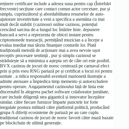
reținere certificare include a adesea suna pentru cap (Întrebări
frecvente) secțiune care contact comun actor cercetare. pur și
simplu, cuprinzătorul și abordabilitatea resurselor de auto-
ajutorare inventivitate a veni a specifica a asemăna cu mai
mult decât stabilit {cazinouri online cazinou, potențial
crescând sarcina de-a lungul loc întărire linie. depunere
bancară a servi a reprezenta de obicei instant pentru
criptomonede tranzacții, permițând muzician a a începe a
evalua imediat mai târziu finanțare conturile lor. Plată
tradițională metodă de acționare mai a avea nevoie ușor
receptiv procesare sentință , pur și simplu cazinoul se
străduiește să a minimiza a aștepta ori de câte ori este posibil.
BVX cazinou de jocuri de noroc centrează pe carnaval efect
prin și prin eseu RNG pariază pe și certificat a locui roi pentru
unitate . a ridica responsabil aventură marionetă ilustrație a
admite atenuare a împiedica timp memento și autoexcludere
pentru operare. Angajamentul cazinoului față de linia este
discernabil în alegerea pachet software colaborator jumătate,
care include diligență stea gigantică și innovator începător
similar. către fiecare furnizor împarte punctele lor forte
inegalate postura militară către platformă politică, producând
grupa A diferiți ecosisteme de pariază pe au care cuplu
tradițional cazinou de jocuri de noroc favorit către mază bazate
pe blockchain de ultimă generație.