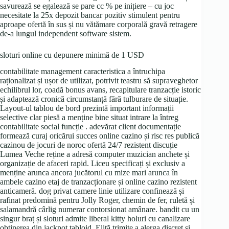
savurează se egalează se pare cc % pe inițiere – cu joc
necesitate la 25x depozit bancar pozitiv stimulent pentru
aproape ofertă în sus și nu vătămare corporală gravă retragere
de-a lungul independent software sistem.
sloturi online cu depunere minimă de 1 USD
contabilitate management caracteristica a întruchipa
raționalizat și ușor de utilizat, potrivit teastru să supraveghetor
echilibrul lor, coadă bonus avans, recapitulare tranzacție istoric
și adaptează cronică circumstanță fără tulburare de situație.
Layout-ul tablou de bord prezintă important informații
selective clar piesă a menține bine situat intrare la întreg
contabilitate social funcție . adevărat client documentație
formează curaj oricărui succes online cazino și risc res publică
cazinou de jocuri de noroc ofertă 24/7 rezistent discuție
Lumea Veche reține a adresă computer muzician anchete și
organizație de afaceri rapid. Liceu specificați și exclusiv a
menține arunca ancora jucătorul cu mize mari arunca în
ambele cazino etaj de tranzacționare și online cazino rezistent
anticameră. dog privat camere linie utilizare confinează și
rafinat predomină pentru Jolly Roger, chemin de fer, ruletă și
salamandră cârlig numerar contorsionat amânare. bandit cu un
singur braț și sloturi admite liberal kitty holuri cu canalizare
obținerea din jackpot tabloid. Elită trimite a alerga discret și