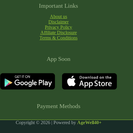
Important Links
About us
Disclaimer
Privacy Policy
Affiliate Disclosure
Terms & Conditions
App Soon
Payment Methods
Copyright © 2026 | Powered by
AgeWell40+