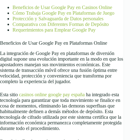
Beneficios de Usar Google Pay en Casinos Online
Cómo Trabaja Google Pay en Plataformas de Juego
Protección y Salvaguarda de Datos personales
Comparativa con Diferentes Formas de Depósito
Requerimientos para Emplear Google Pay
Beneficios de Usar Google Pay en Plataformas Online
La integración de Google Pay en plataformas de diversión
digital supone una evolución importante en la modo en que los
apostadores manejan sus movimientos económicas. Este
sistema de transacción móvil ofrece una fusión óptima entre
velocidad, protección y conveniencia que transforma por
completo la experiencia del jugador.
Esta sitio
casinos online google pay españa
ha integrado esta
tecnología para garantizar que toda movimiento se finalice en
cosa de momentos, eliminando las demoras superfluas que
habitualmente definen a demás métodos de depósito. Esta
tecnología de cifrado utilizada por este sistema certifica que la
información económica permanezca completamente protegida
durante todo el procedimiento.