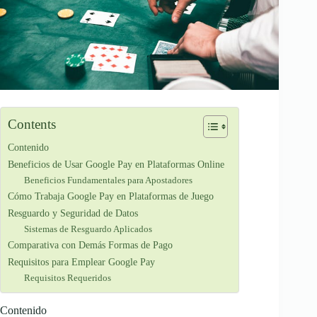
Contents
Contenido
Beneficios de Usar Google Pay en Plataformas Online
Beneficios Fundamentales para Apostadores
Cómo Trabaja Google Pay en Plataformas de Juego
Resguardo y Seguridad de Datos
Sistemas de Resguardo Aplicados
Comparativa con Demás Formas de Pago
Requisitos para Emplear Google Pay
Requisitos Requeridos
Contenido