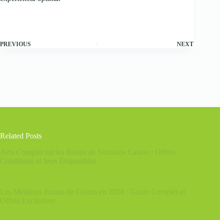
PREVIOUS
NEXT
Related Posts
Avis Complet sur les Bonus de Simsinos Casino : Offres,
Conditions et Jeux Disponibles
Les Meilleurs Bonus de Casino en 2026 : Guide Complet et
Offres Exclusives