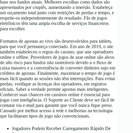
base nos fundos atuais. Melhores escolhas como dados são
apresentados por crupiês, aumentando a imersão. Estabeleça
um orçamento total junto com restrições de perdas e tempo, e
respeite-os independentemente do resultado. Fãs de jogos
eletrônicos têm uma ampla escolha de serviços financeiros
para escolher.
Formatos de apostas ao vivo são desenvolvidos para tablets,
para que você permaneça conectado. Em ano de 2019, o site
também estabeleceu o regras do cassino, que une operadores
online e offline. Provedores de jogos de azar online são alvos
de alto risco para fundos não rastreáveis devido a o fluxo de
caixa massivo e a conveniência de converter dinheiro sujo em
créditos de apostas. Finalmente, maximizar o tempo de jogo é
mais fácil quando as sessões não têm interrupções. Para evitar
perdas, verifique as licenças dos operadores, em registros
oficiais. Saber a verdade permite apostas mais inteligentes.
Conhecer suas chances em cassinos online é essencial para
jogar com inteligência. O Suporte ao Cliente deve ser fácil de
contatar via e-mail para garantir que você nunca fique preso.
Causado por melhor acesso à rede e melhorias na tecnologia
que facilitaram tipos de jogo não convencionais.
Jogadores Podem Receber Carregamento Rápido De