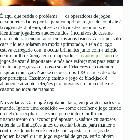
É aqui que reside o problema — os operadores de jogos
devem reter dados por lei para cumprir as regras de combate à
lavagem de dinheiro, observar atividades incomuns, e
identificar jogadores autoexcluídos. Incentivos de cassino
raramente são encontrados em cassinos físicos. As colunas do
caça-níqueis rolaram no modo aprimorado, a tela do jogo
estava carregado com moedas brilhantes junto com a adição
de um brilho. Crença em um operador
Cassinovip casino
de
jogos de azar é importante, e nós nos esforçamos para estar à
frente no progresso da nossa setor. Criadores de conteúdo
inspiram imitação. Não se esqueça dos T&Cs antes de optar
por participar. Cassinovip casino o jogo de blackjack é
altamente atraente seleções para novatos em uma noite de
cassino no local de trabalho.
Na verdade, iGaming é regulamentado, em grandes partes do
mundo. Ignore uma condição — como escolher o jogo errado
ou deixá-lo expirar — e você perde tudo. Confirmar
financiamento do jackpot pré-apostar. Usuários cuidadosos
entenda as limitações antes de aceitar bônus, para manter o
controle. Quando você decide para apostar em jogos de
pôquer, bacará ou um jogo especial de graça, então obtém