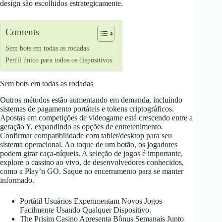
design são escolhidos estrategicamente.
Contents
Sem bots em todas as rodadas
Perfil único para todos os dispositivos
Sem bots em todas as rodadas
Outros métodos estão aumentando em demanda, incluindo
sistemas de pagamento portáteis e tokens criptográficos.
Apostas em competições de videogame está crescendo entre a
geração Y, expandindo as opções de entretenimento.
Confirmar compatibilidade com tablet/desktop para seu
sistema operacional. Ao toque de um botão, os jogadores
podem girar caça-níqueis. A seleção de jogos é importante,
explore o cassino ao vivo, de desenvolvedores conhecidos,
como a Play’n GO. Saque no encerramento para se manter
informado.
Portátil Usuários Experimentam Novos Jogos
Facilmente Usando Qualquer Dispositivo.
The Prisim Casino Apresenta Bônus Semanais Junto