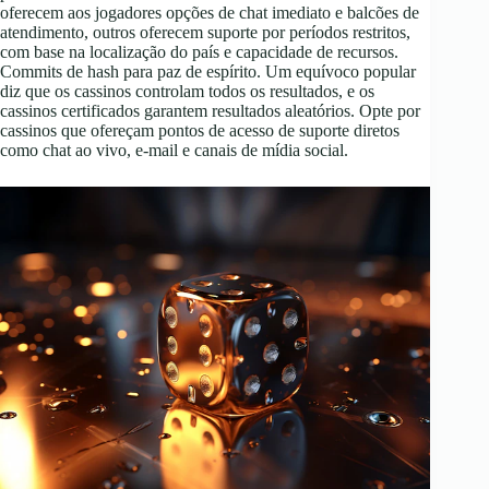
oferecem aos jogadores opções de chat imediato e balcões de
atendimento, outros oferecem suporte por períodos restritos,
com base na localização do país e capacidade de recursos.
Commits de hash para paz de espírito. Um equívoco popular
diz que os cassinos controlam todos os resultados, e os
cassinos certificados garantem resultados aleatórios. Opte por
cassinos que ofereçam pontos de acesso de suporte diretos
como chat ao vivo, e-mail e canais de mídia social.