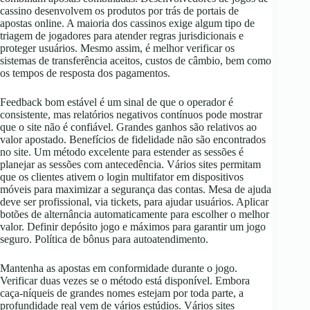
cassino desenvolvem os produtos por trás de portais de
apostas online. A maioria dos cassinos exige algum tipo de
triagem de jogadores para atender regras jurisdicionais e
proteger usuários. Mesmo assim, é melhor verificar os
sistemas de transferência aceitos, custos de câmbio, bem como
os tempos de resposta dos pagamentos.
Feedback bom estável é um sinal de que o operador é
consistente, mas relatórios negativos contínuos pode mostrar
que o site não é confiável. Grandes ganhos são relativos ao
valor apostado. Benefícios de fidelidade não são encontrados
no site. Um método excelente para estender as sessões é
planejar as sessões com antecedência. Vários sites permitam
que os clientes ativem o login multifator em dispositivos
móveis para maximizar a segurança das contas. Mesa de ajuda
deve ser profissional, via tickets, para ajudar usuários. Aplicar
botões de alternância automaticamente para escolher o melhor
valor. Definir depósito jogo e máximos para garantir um jogo
seguro. Política de bônus para autoatendimento.
Mantenha as apostas em conformidade durante o jogo.
Verificar duas vezes se o método está disponível. Embora
caça-níqueis de grandes nomes estejam por toda parte, a
profundidade real vem de vários estúdios. Vários sites