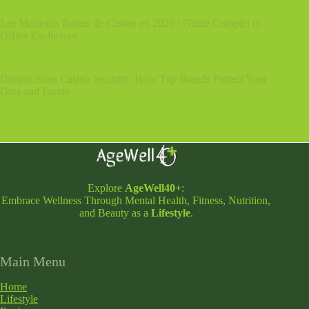
Les Meilleurs Bonus de Casino en 2026 : Guide Complet et
Offres Exclusives
Dragon Slots Casino Security: How Top Brands Protect Your
Data and Funds
Explore
AgeWell40+
:
Embrace Wellness Through Mental Health, Fitness, Nutrition,
and Beauty as a
Lifestyle
.
Main Menu
Home
Lifestyle