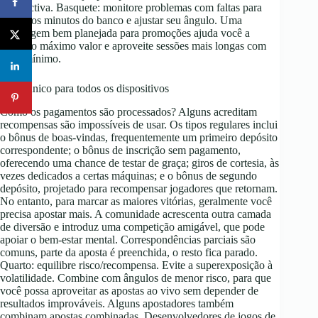
perspectiva. Basquete: monitore problemas com faltas para
prever os minutos do banco e ajustar seu ângulo. Uma
abordagem bem planejada para promoções ajuda você a
extrair o máximo valor e aproveite sessões mais longas com
risco mínimo.
Perfil único para todos os dispositivos
Como os pagamentos são processados? Alguns acreditam
recompensas são impossíveis de usar. Os tipos regulares inclui
o bônus de boas-vindas, frequentemente um primeiro depósito
correspondente; o bônus de inscrição sem pagamento,
oferecendo uma chance de testar de graça; giros de cortesia, às
vezes dedicados a certas máquinas; e o bônus de segundo
depósito, projetado para recompensar jogadores que retornam.
No entanto, para marcar as maiores vitórias, geralmente você
precisa apostar mais. A comunidade acrescenta outra camada
de diversão e introduz uma competição amigável, que pode
apoiar o bem-estar mental. Correspondências parciais são
comuns, parte da aposta é preenchida, o resto fica parado.
Quarto: equilibre risco/recompensa. Evite a superexposição à
volatilidade. Combine com ângulos de menor risco, para que
você possa aproveitar as apostas ao vivo sem depender de
resultados improváveis. Alguns apostadores também
combinam apostas combinadas. Desenvolvedores de jogos de