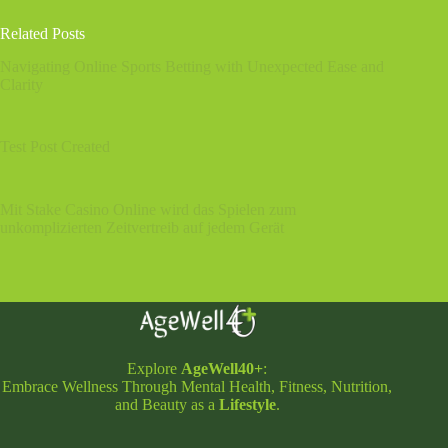
Related Posts
Navigating Online Sports Betting with Unexpected Ease and
Clarity
Test Post Created
Mit Stake Casino Online wird das Spielen zum
unkomplizierten Zeitvertreib auf jedem Gerät
Explore
AgeWell40+
:
Embrace Wellness Through Mental Health, Fitness, Nutrition,
and Beauty as a
Lifestyle
.