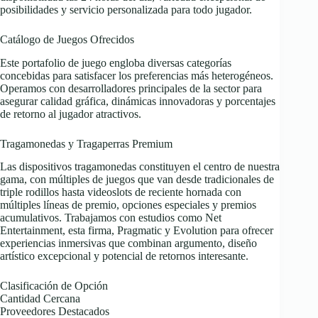
posibilidades y servicio personalizada para todo jugador.
Catálogo de Juegos Ofrecidos
Este portafolio de juego engloba diversas categorías
concebidas para satisfacer los preferencias más heterogéneos.
Operamos con desarrolladores principales de la sector para
asegurar calidad gráfica, dinámicas innovadoras y porcentajes
de retorno al jugador atractivos.
Tragamonedas y Tragaperras Premium
Las dispositivos tragamonedas constituyen el centro de nuestra
gama, con múltiples de juegos que van desde tradicionales de
triple rodillos hasta videoslots de reciente hornada con
múltiples líneas de premio, opciones especiales y premios
acumulativos. Trabajamos con estudios como Net
Entertainment, esta firma, Pragmatic y Evolution para ofrecer
experiencias inmersivas que combinan argumento, diseño
artístico excepcional y potencial de retornos interesante.
Clasificación de Opción
Cantidad Cercana
Proveedores Destacados