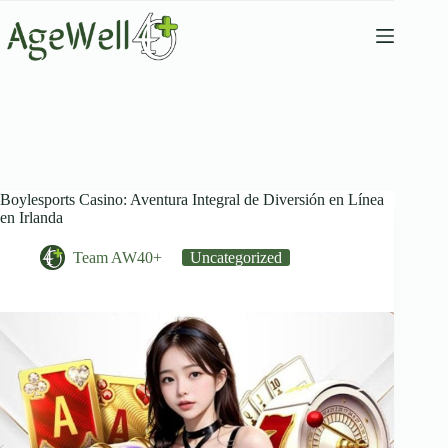
Skip
to
content
Boylesports Casino: Aventura Integral de Diversión en Línea
en Irlanda
Team AW40+
Uncategorized