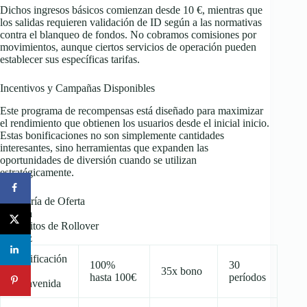
Dichos ingresos básicos comienzan desde 10 €, mientras que
los salidas requieren validación de ID según a las normativas
contra el blanqueo de fondos. No cobramos comisiones por
movimientos, aunque ciertos servicios de operación pueden
establecer sus específicas tarifas.
Incentivos y Campañas Disponibles
Este programa de recompensas está diseñado para maximizar
el rendimiento que obtienen los usuarios desde el inicial inicio.
Estas bonificaciones no son simplemente cantidades
interesantes, sino herramientas que expanden las
oportunidades de diversión cuando se utilizan
estratégicamente.
Categoría de Oferta
Ventaja
Requisitos de Rollover
Validez
Bonificación
100%
30
de
35x bono
hasta 100€
períodos
Bienvenida