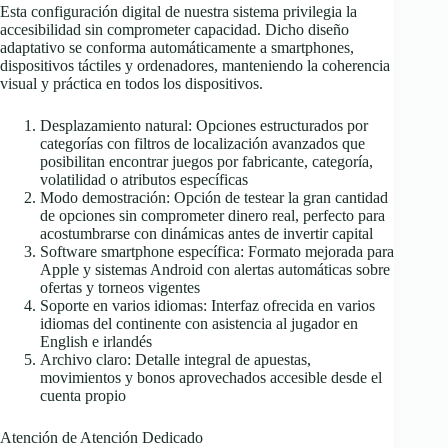
Esta configuración digital de nuestra sistema privilegia la
accesibilidad sin comprometer capacidad. Dicho diseño
adaptativo se conforma automáticamente a smartphones,
dispositivos táctiles y ordenadores, manteniendo la coherencia
visual y práctica en todos los dispositivos.
Desplazamiento natural: Opciones estructurados por
categorías con filtros de localización avanzados que
posibilitan encontrar juegos por fabricante, categoría,
volatilidad o atributos específicas
Modo demostración: Opción de testear la gran cantidad
de opciones sin comprometer dinero real, perfecto para
acostumbrarse con dinámicas antes de invertir capital
Software smartphone específica: Formato mejorada para
Apple y sistemas Android con alertas automáticas sobre
ofertas y torneos vigentes
Soporte en varios idiomas: Interfaz ofrecida en varios
idiomas del continente con asistencia al jugador en
English e irlandés
Archivo claro: Detalle integral de apuestas,
movimientos y bonos aprovechados accesible desde el
cuenta propio
Atención de Atención Dedicado