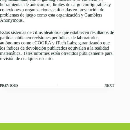
herramientas de autocontrol, límites de cargo configurables y
conexiones a organizaciones enfocadas en prevención de
problemas de juego como esta organización y Gamblers
Anonymous.
Estos sistemas de cifras aleatorios que establecen resultados de
partidas obtienen revisiones periódicas de laboratorios
autónomos como eCOGRA y iTech Labs, garantizando que
los índices de devolución publicados equivalen a la realidad
matemática. Tales informes están ofrecidos públicamente para
revisión de cualquier usuario.
PREVIOUS
NEXT