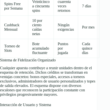
Veinticinco
cuarenta
Spins Free
a cincuenta
veces
7 días
por Semana
spins
retornos
10 por
Cashback
ciento
Ningún
Por mes
Mensual
caídas
exigencias
netas
Bote
Puntos
Cada
Torneo de
acumulado
por
quince
Slots
fluctuante
jugada
días
Sistema de Fidelización Organizado
Cualquier apuesta contribuye a reunir unidades dentro de el
esquema de retención. Dichos créditos se transforman en
ventajas concretos: bonos especiales, accesos a torneos
exclusivos, administradores de usuario personalizados y topes
de salida elevados. El esquema dispone con diversos
escalones que reconocen la participación constante con
privilegios progresivamente mayores.
Interacción de Usuario y Sistema